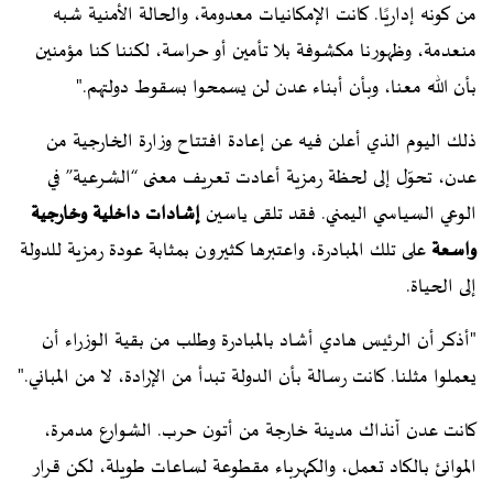
من كونه إداريًا. كانت الإمكانيات معدومة، والحالة الأمنية شبه
منعدمة، وظهورنا مكشوفة بلا تأمين أو حراسة، لكننا كنا مؤمنين
بأن الله معنا، وبأن أبناء عدن لن يسمحوا بسقوط دولتهم."
ذلك اليوم الذي أعلن فيه عن إعادة افتتاح وزارة الخارجية من
عدن، تحوّل إلى لحظة رمزية أعادت تعريف معنى “الشرعية” في
الوعي السياسي اليمني. فقد تلقى ياسين
إشادات داخلية وخارجية
واسعة
على تلك المبادرة، واعتبرها كثيرون بمثابة عودة رمزية للدولة
إلى الحياة.
"أذكر أن الرئيس هادي أشاد بالمبادرة وطلب من بقية الوزراء أن
يعملوا مثلنا. كانت رسالة بأن الدولة تبدأ من الإرادة، لا من المباني."
كانت عدن آنذاك مدينة خارجة من أتون حرب. الشوارع مدمرة،
الموانئ بالكاد تعمل، والكهرباء مقطوعة لساعات طويلة، لكن قرار