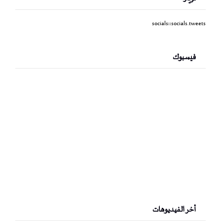
socials::socials.tweets
فيسبوك
أخر الفيديوهات