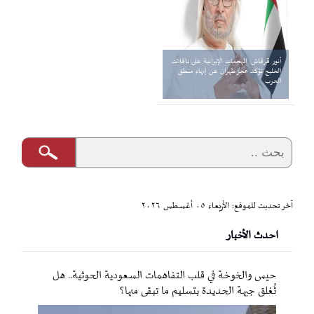
أنور قرقاش: الهجمات الإيرانية على ناقلات
الخليج تؤكد عجز طهران عن إنهاء منطق
الحرب
آخر تحديث للموقع: الأربعاء ٠٥ أغسطس ٢٠٢٦
احدث الأخبار
حيس والخوخة في قلب التفاهمات السعودية الحوثية.. هل
تُغلق جبهة الحديدة بتسليم ما تبقى منها؟