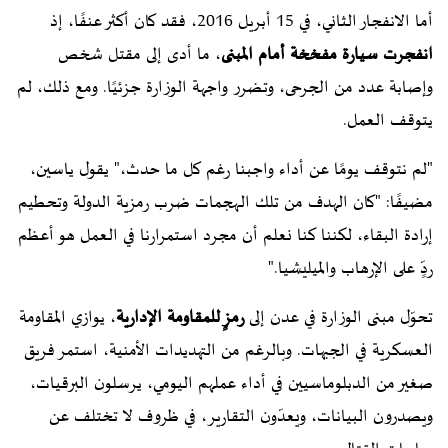
أما الانفجار الثاني، في 15 أبريل 2016، فقد كان أكثر عنفًا، إذ
انفجرت سيارة مفخخة أمام المبنى
، ما أدى إلى مقتل شخص
وإصابة عدد من الجرحى، وتضرر واجهة الوزارة جزئيًا. ومع ذلك، لم
يتوقف العمل.
"لم نتوقف يومًا عن أداء واجبنا رغم كل ما حدث،" يقول ياسين،
مضيفًا: "كان الهدف من تلك الهجمات ضرب رمزية الدولة وتحطيم
إرادة البقاء، لكننا كنا نعلم أن مجرد استمرارنا في العمل هو أعظم
ردٍّ على الإرهاب والميليشيا."
تحوّل مبنى الوزارة في عدن إلى
رمزٍ للمقاومة الإدارية
، يوازي المقاومة
العسكرية في الجبهات. وبالرغم من التهديدات الأمنية، استمر فريق
صغير من الدبلوماسيين في أداء عملهم اليومي، يرسلون البرقيات،
ويصدرون البيانات، ويعدّون التقارير، في ظروف لا تختلف عن