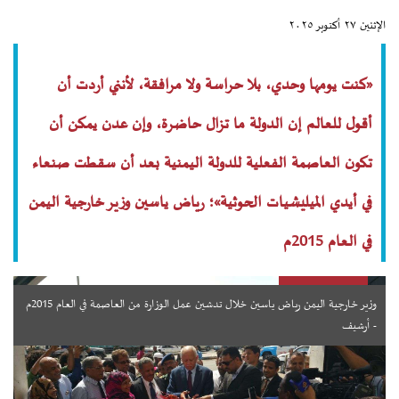
الإثنين ٢٧ أكتوبر ٢٠٢٥
«كنت يومها وحدي، بلا حراسة ولا مرافقة، لأنني أردت أن
أقول للعالم إن الدولة ما تزال حاضرة، وإن عدن يمكن أن
تكون العاصمة الفعلية للدولة اليمنية بعد أن سقطت صنعاء
في أيدي الميليشيات الحوثية»؛ رياض ياسين وزير خارجية اليمن
في العام 2015م
وزير خارجية اليمن رياض ياسين خلال تدشين عمل الوزارة من العاصمة في العام 2015م
- أرشيف