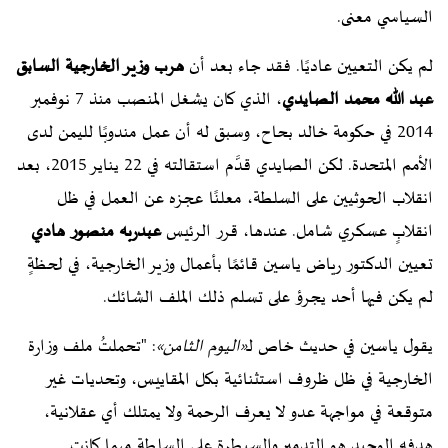
السياسي معنى.
لم يكن التعيين عاديًا. فقد جاء بعد أن
هرب وزير الخارجية السابق
عبد الله محمد الصايدي
، الذي كان يشغل المنصب منذ 7 نوفمبر
2014 في حكومة خالد بحاح، وسبق له أن عمل مندوبًا لليمن لدى
الأمم المتحدة. لكن الصايدي قدَّم استقالته في 22 يناير 2015، بعد
انقلاب الحوثيين على السلطة، معلنًا عجزه عن العمل في ظل
انقلابٍ عسكري شامل. عندها، قرر الرئيس
عبدربه منصور هادي
تعيين الدكتور رياض ياسين قائمًا بأعمال وزير الخارجية، في لحظةٍ
لم يكن فيها أحد يجرؤ على تسلم ذلك الملف الشائك.
يقول ياسين في حديث خاص لـ
«اليوم الثامن»
: "تحملتُ ملف وزارة
الخارجية في ظل ظروف استثنائية بكل المقاييس، وتحديات غير
متوقعة في مواجهة عدو لا يعرف الرحمة ولا يمتلك أي عقلانية،
هدفه الوحيد هو التدمير والسيطرة على السلطة مهما كانت