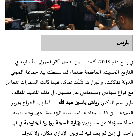
باريس
في ربيع عام 2015، كانت اليمن تدخل أكثر فصولها مأساوية في
التاريخ الحديث. العاصمة صنعاء قد سقطت بيد جماعة الحوثي،
الدولة تفككت، والوزارات شُلَّت تمامًا، فيما كانت السفارات تتعامل
مع فراغ سياسي ودبلوماسي غير مسبوق. في ذلك المشهد المظلم،
ظهر اسم الدكتور
رياض ياسين عبد الله
– الطبيب الجراح ووزير
الصحة – في قلب المعادلة السياسية الجديدة، حين وجد نفسه
فجأة مسؤولًا عن حقيبتين:
وزارة الصحة
و
وزارة الخارجية
في آنٍ
واحد، في زمن لم يعد فيه للروتين الإداري مكان، ولا للترف