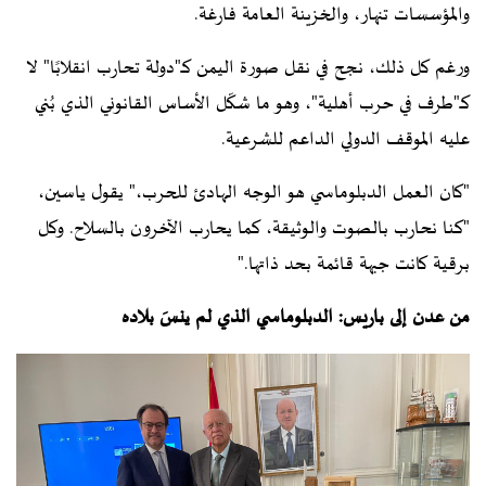
والمؤسسات تنهار، والخزينة العامة فارغة.
ورغم كل ذلك، نجح في نقل صورة اليمن كـ"دولة تحارب انقلابًا" لا
كـ"طرف في حرب أهلية"، وهو ما شكّل الأساس القانوني الذي بُني
عليه الموقف الدولي الداعم للشرعية.
"كان العمل الدبلوماسي هو الوجه الهادئ للحرب،" يقول ياسين،
"كنا نحارب بالصوت والوثيقة، كما يحارب الآخرون بالسلاح. وكل
برقية كانت جبهة قائمة بحد ذاتها."
من عدن إلى باريس: الدبلوماسي الذي لم ينسَ بلاده