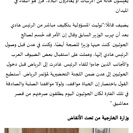
يعيشون حالة من الارتباك أو يغادرون البلاد، قرر هو البقاء في
الميدان.
يضيف قائلًا:"توليت المسؤولية بتكليف مباشر من الرئيس هادي
بعد أن تهرب الوزير السابق وقال إن الأمر قد حُسم لصالح
الحوثيين. كنت حينها وزيرًا للصحة أيضًا، وكنت في عدن قبل وصول
الرئيس هادي إليها، وعملت على استقبال بعض الضيوف العرب
والأجانب الذين جاءوا للقاء الرئيس. غادرت إلى الرياض قبل دخول
الحوثيين إلى عدن ضمن اللجنة التحضيرية لمؤتمر الرياض. أستطيع
القول باختصار إن الحياة مواقف، ولولا مواقفنا الصلبة والصادقة
في تلك الفترة لكان الحوثيون اليوم يطلقون صرختهم من قصر
معاشيق."
وزارة الخارجية من تحت الأنقاض