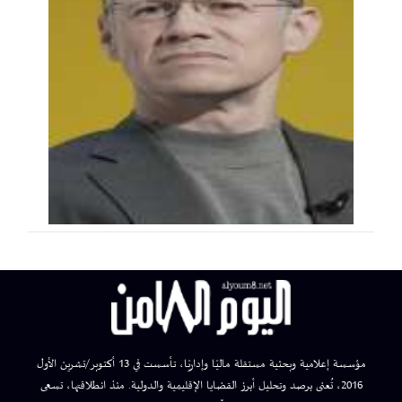
مؤسسة إعلامية وبحثية مستقلة ماليًا وإداريًا، تأسست في 13 أكتوبر/تشرين الأول
2016، تُعنى برصد وتحليل أبرز القضايا الإقليمية والدولية. منذ انطلاقتها، تسعى