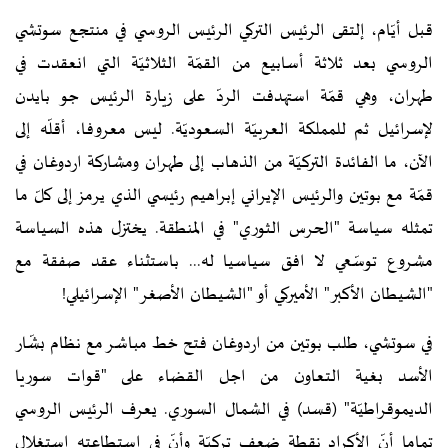
قبل أيّام، إلتقى الرئيس التركي الرئيس الروسي في منتجع سوتشي
الروسي بعد ثلاثة أسابيع من القمّة الثلاثيّة التي انعقدت في
طهران، وهي قمّة استهدفت الردّ على زيارة الرئيس جو بايدن
لإسرائيل ثم للمملكة العربيّة السعوديّة. ليس معروفا، أقلّه إلى
الآن، ما الفائدة التركيّة من الذهاب إلى طهران ومشاركة اردوغان في
قمّة مع بوتين والرئيس الإيراني إبراهيم رئيسي الذي يرمز إلى كلّ ما
تمثله سياسة "الحرس الثوري" في المنطقة. يختزل هذه السياسة
مشروع توسّعي لا افق سياسيا له... باستثناء عقد صفقة مع
"الشيطان الأكبر" الأميركي أو "الشيطان الأصغر" الإسرائيلي!
في سوتشي، طلب بوتين من اردوغان فتح خط مباشر مع نظام بشّار
الأسد بغية التعاون من اجل القضاء على "قوات سوريا
الديموقراطيّة" (قسد) في الشمال السوري. يعرف الرئيس الروسي
تماما أنّ الأكراد نقطة ضعف تركيّة وأنّ في استطاعته استغلال