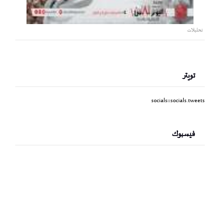
تحليلات
تويتر
socials::socials.tweets
فيسبوك