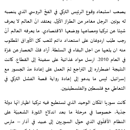
يصعب استبعاد وقوع الرئيس التركي في الفخّ الروسي الذي ينصبه
له بوتين. الرجل مغامر من الطراز الأوّل. يعتقد انّ العالم لا يعرف
شيئا عن تركيا ومصاعبها ووضعها الاقتصادي. ما يعرفه العالم أنّ
رجب طيّب اردوغان على استعداد دائم للعب كلّ الأوراق المطلوب
منه ان يلعبها من اجل البقاء في السلطة. أراد فكّ الحصار عن غزّة
في العام 2010. ارسل مواد غذائية على سفينة إلى القطاع. كانت
النتيجة اضطراره إلى التراجع ثمّ العمل على إعادة مدّ الجسور مع
إسرائيل. ليس ما يدعو إلى إعادة رواية قصة الفشل التركي في
التعاطي مع فلسطين والفلسطينيين.
كانت سوريا المكان الوحيد الذي تستطيع فيه تركيا اظهار انّها دولة
جدّية، خصوصا في مرحلة ما بعد اندلاع الثورة الشعبيّة على
النظام الأقلّوي الذي حوّل السوريين إلى عبيد في آذار – مارس