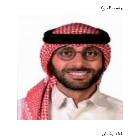
جاسم الجريّد
خالد رغدان