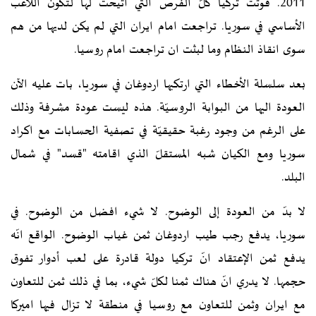
2011. فوتت تركيا كلّ الفرص التي اتيحت لها لتكون اللاعب
الأساسي في سوريا. تراجعت امام ايران التي لم يكن لديها من هم
سوى انقاذ النظام وما لبثت ان تراجعت امام روسيا.
بعد سلسلة الأخطاء التي ارتكبها اردوغان في سوريا، بات عليه الآن
العودة اليها من البوابة الروسيّة. هذه ليست عودة مشرفة وذلك
على الرغم من وجود رغبة حقيقيّة في تصفية الحسابات مع اكراد
سوريا ومع الكيان شبه المستقلّ الذي اقامته "قسد" في شمال
البلد.
لا بدّ من العودة إلى الوضوح. لا شيء افضل من الوضوح. في
سوريا، يدفع رجب طيب اردوغان ثمن غياب الوضوح. الواقع انّه
يدفع ثمن الإعتقاد انّ تركيا دولة قادرة على لعب أدوار تفوق
حجمها. لا يدري انّ هناك ثمنا لكلّ شيء، بما في ذلك ثمن للتعاون
مع ايران وثمن للتعاون مع روسيا في منطقة لا تزال فيها اميركا