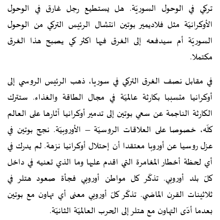
تركي في الوحول السوريّة. هل يستطيع رجل غارق في الوحول
الأوكرانيّة مثل فلاديمير بوتين انتشال الرئيس التركي من الوحول
السوريّة أم سيدفعه إلى الغرق فيها اكثر كي يصبح هذا الغرق
مكتملا.
في مقابل نصف الغرق التركي في سوريا، ذهب الرئيس الروسي إلى
أوكرانيا متسببا بكارثة عالميّة في مجال الطاقة والغذاء. ستترك
الكارثة الناجمة عن سعي بوتين إلى تدمير أوكرانيا آثارها على العالم
كلّه، خصوصا على العلاقات الروسيّة – الأوروبيّة. نجح بوتين في
عزل روسيا عن أوروبا معتقدا أن إحتلال أوكرانيا نزهة. لم يدرك في
أي لحظة أخطار المغامرة التي اقدم عليها وما الذي تعنيه في داخل
كلّ بلد أوروبي. تذكّر كل مواطن أوروبي فجأة صعود هتلر في
ثلاثينات القرن الماضي. تذكّر كلّ أوروبي معنى أي تهاون مع بوتين
بعدما أدّى التهاون مع هتلر إلى الحرب العالميّة الثانيّة.