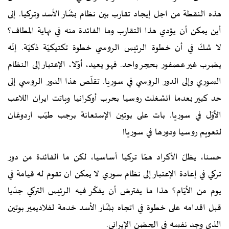
هذه النقطة من اجل إيجاد تقارب بين نظام بشّار الأسد وتركيا. إلى
أين يمكن أن يؤدي هذا التقارب وما الفائدة منه في نهاية المطاف؟
لا شكّ في أن خطوة الرئيس الروسي خطوة تكتيكيّة ذكيّة. إنّه
يضرب غير عصفور بحجر واحد. فهو يعيد، أوّلا، الإعتبار إلى النظام
السوري وإلى الدور الروسي في سوريا. تقلّص هذا الدور الروسي إلى
حد كبير بعدما انشغلت روسيا بحرب أوكرانيا وباتت ايران اللاعب
الأوّل في سوريا. بات على بوتين الإستعانة برجب طيّب اردوغان
لتعويم روسيا ودورها في سوريا!
حسنا، يظلّ الأكراد همّا تركيا أساسيا، لكن ما الفائدة من دور
تركي في إعادة الإعتبار إلى نظام سوري لا يمكن ان تقوم له قيامة في
يوم من الأيّام؟ هذا ما يفترض أن يفكّر فيه الرئيس التركي جدّيا
قبل اقدامه على خطوة في اتجاه بشّار الأسد خدمة لفلاديمير بوتين
الذي وجد نفسه في الحضن الإيراني.