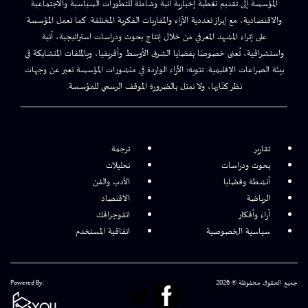
المؤسسة إلى تقديم تغطية إخبارية آنية وشاملة للتطورات السياسية والاجتماعية
والاقتصادية، مع إبراز تعددية الآراء والمقاربات الفكرية المختلفة. كما تعمل المؤسسة
على إثراء المشهد المعرفي من خلال إنتاج بحوث ودراسات استراتيجية، آنية
واستشرافية، تُعنى خصوصًا بقضايا الشرق الأوسط وأفريقيا، وبالملفات المتشابكة في
بيئة الصراعات الإقليمية. تنويه: الآراء الواردة في منشورات المؤسسة تعبر عن وجهات
نظر كتّابها، ولا تمثل بالضرورة الموقف الرسمي للمؤسسة.
تقارير
ترجمة
بحوث ودراسات
تحليلات
أنشطة وقضايا
الأدب والفن
الرياضة
الاقتصاد
آراء وأفكار
انفوجرافك
سياسية الخصوصية
اتفاقية المستخدم
جميع الحقوق محفوظة © 2026
Powered By: