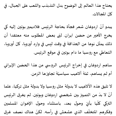
يحتاج هذا العالم إلى الوضوح بدل التذبذب واللعب على الحبال، في
كلّ المجالات.
يبدو أنّ اردوغان شعر فجأة بحاجة الرئيس فلاديمير بوتين إليه كي
يخرج الأخير من حضن ايران. لبّى بعض المطلوب منه معتقدا أن
ذلك يمثّل نوعا من الحذاقة في وقت ليس في وارد أوروبا، كلّ أوروبا،
التعاطي مع روسيا ما دام بوتين في موقع الرئيس.
ساهم اردوغان في إخراج الرئيس الروسي من هذا الحضن الإيراني
أم لم يساهم، ثمّة ألاعيب سياسيّة تجاوزها الزمن.
لا تليق هذه الألاعيب لا بدولة مثل روسيا ولا بدولة مثل تركيا، علما
أنّ لا بدّ من التمييز بين شخصي اردوغان وبوتين. لم يغرق الرئيس
التركي كلّيا بأيّ وحول بعد، باستثناء وحول الإخوان المسلمين
وفكرهم المتخلّف الذي عشعش في رأسه. لكنّ هناك نصف غرق