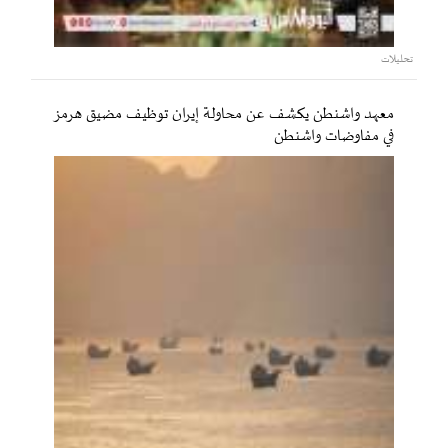
تحليلات
معهد واشنطن يكشف عن محاولة إيران توظيف مضيق هرمز
في مفاوضات واشنطن