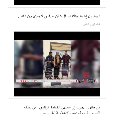
اليمنيون إخوة.. والانفصال شأن سياسي لا يفرّق بين الناس
قناة اليوم الثامن
من فتاوى الحرب إلى مجلس القيادة الرئاسي.. من يحكم
الجنوب اليوم؟.. تقرير للإعلامية ليلى ربيع