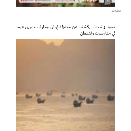
تحليلات
معهد واشنطن يكشف عن محاولة إيران توظيف مضيق هرمز
في مفاوضات واشنطن