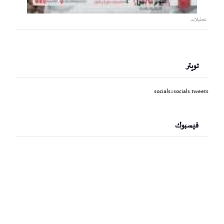
تحليلات
تويتر
socials::socials.tweets
فيسبوك