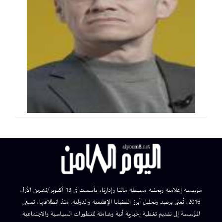
مؤسسة إعلامية وبحثية مستقلة ماليًا وإداريًا، تأسست في 13 أكتوبر/تشرين الأول
2016، تُعنى برصد وتحليل أبرز القضايا الإقليمية والدولية. منذ انطلاقتها، تسعى
المؤسسة إلى تقديم تغطية إخبارية آنية وشاملة للتطورات السياسية والاجتماعية