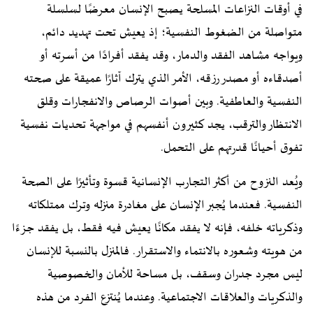
في أوقات النزاعات المسلحة يصبح الإنسان معرضًا لسلسلة
متواصلة من الضغوط النفسية؛ إذ يعيش تحت تهديد دائم،
ويواجه مشاهد الفقد والدمار، وقد يفقد أفرادًا من أسرته أو
أصدقاءه أو مصدر رزقه، الأمر الذي يترك آثارًا عميقة على صحته
النفسية والعاطفية. وبين أصوات الرصاص والانفجارات وقلق
الانتظار والترقب، يجد كثيرون أنفسهم في مواجهة تحديات نفسية
تفوق أحيانًا قدرتهم على التحمل.
ويُعد النزوح من أكثر التجارب الإنسانية قسوة وتأثيرًا على الصحة
النفسية. فعندما يُجبر الإنسان على مغادرة منزله وترك ممتلكاته
وذكرياته خلفه، فإنه لا يفقد مكانًا يعيش فيه فقط، بل يفقد جزءًا
من هويته وشعوره بالانتماء والاستقرار. فالمنزل بالنسبة للإنسان
ليس مجرد جدران وسقف، بل مساحة للأمان والخصوصية
والذكريات والعلاقات الاجتماعية. وعندما يُنتزع الفرد من هذه