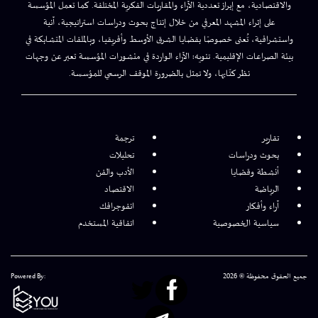
والاقتصادية، مع إبراز تعددية الآراء والمقاربات الفكرية المختلفة. كما تعمل المؤسسة
على إثراء المشهد المعرفي من خلال إنتاج بحوث ودراسات استراتيجية، آنية
واستشرافية، تُعنى خصوصًا بقضايا الشرق الأوسط وأفريقيا، وبالملفات المتشابكة في
بيئة الصراعات الإقليمية. تنويه: الآراء الواردة في منشورات المؤسسة تعبر عن وجهات
نظر كتّابها، ولا تمثل بالضرورة الموقف الرسمي للمؤسسة.
تقارير
ترجمة
بحوث ودراسات
تحليلات
أنشطة وقضايا
الأدب والفن
الرياضة
الاقتصاد
آراء وأفكار
انفوجرافك
سياسية الخصوصية
اتفاقية المستخدم
جميع الحقوق محفوظة © 2026
Powered By: