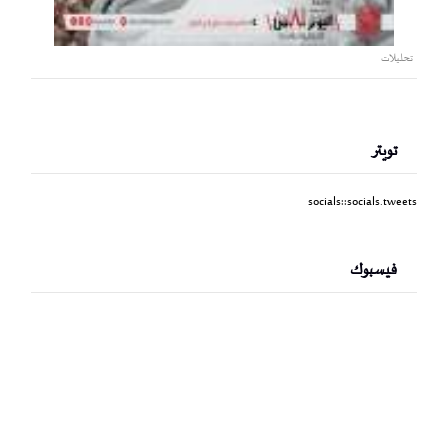
تحليلات
تويتر
socials::socials.tweets
فيسبوك