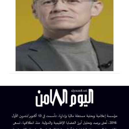
مؤسسة إعلامية وبحثية مستقلة ماليًا وإداريًا، تأسست في 13 أكتوبر/تشرين الأول
2016، تُعنى برصد وتحليل أبرز القضايا الإقليمية والدولية. منذ انطلاقتها، تسعى