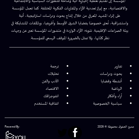
المؤسسة إلى تقديم تغطية إخبارية آنية وشاملة للتطورات السياسية والاجتماعية
والاقتصادية، مع إبراز تعددية الآراء والمقاربات الفكرية المختلفة. كما تعمل المؤسسة
على إثراء المشهد المعرفي من خلال إنتاج بحوث ودراسات استراتيجية، آنية
واستشرافية، تُعنى خصوصًا بقضايا الشرق الأوسط وأفريقيا، وبالملفات المتشابكة في
بيئة الصراعات الإقليمية. تنويه: الآراء الواردة في منشورات المؤسسة تعبر عن وجهات
نظر كتّابها، ولا تمثل بالضرورة الموقف الرسمي للمؤسسة.
تقارير
ترجمة
بحوث ودراسات
تحليلات
أنشطة وقضايا
الأدب والفن
الرياضة
الاقتصاد
آراء وأفكار
انفوجرافك
سياسية الخصوصية
اتفاقية المستخدم
جميع الحقوق محفوظة © 2026
Powered By: