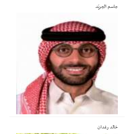
جاسم الجريّد
خالد رغدان