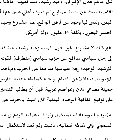
ظل حاكم عدن الإخواني، وحيد رشيد، منذ تعيينه حاكما ل
90م, يتحدث عن تنفيذ مشاريع لم يعرف أهالي عدن عنها أي
اليمن, وليس لها وجود عن أرض الواقع, عدا مشروع وحيد
الجسر البحري، بكلفة 34 مليون دولار أمريكي.
إلى رجل سياسي مدافع عن حزب سياسي (متطرف), لكونه أح
الـ(رشيد الوحيد) رجلا سياسيا مدافعا عن الحزب ومهاجما لل
الجنوبية, متغافلا عن القيام بواجبه كسلطة محلية يفترض 
جميلة تضاهي مدن وعواصم عربية, قبل أن يطالها التدمير 
على توقيع اتفاقية الوحدة اليمنية التي انتهت بالحرب على الجنو
مشروع التوسعة لم يستكمل وتوقفت عملية الردم في منتصف
السحولي, وهي شركة شمالية، ذهبت ولم تعد لاستكمال ال