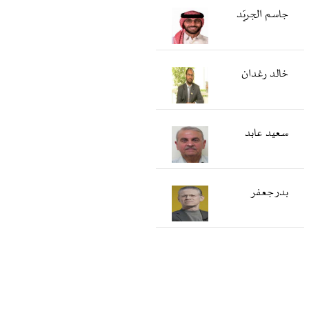
جاسم الجريّد
خالد رغدان
سعید عابد
بدر جعفر