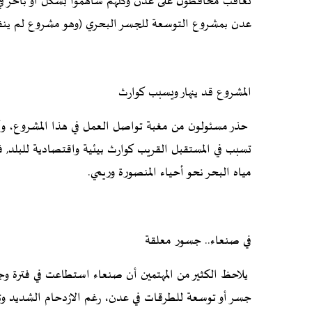
تعاقب محافظون على عدن وكلهم ساهموا بشكل أو بآخر في ت
عدن بمشروع التوسعة للجسر البحري (وهو مشروع لم ينفذ),
المشروع قد ينهار ويسبب كوارث
حذر مسئولون من مغبة تواصل العمل في هذا المشروع، وأكد
تسبب في المستقبل القريب كوارث بيئية واقتصادية للبلد
مياه البحر نحو أحياء المنصورة وريمي.
في صنعاء.. جسور معلقة
يلاحظ الكثير من المهتمين أن صنعاء استطاعت في فترة وج
جسر أو توسعة للطرقات في عدن، رغم الازدحام الشديد وتزا