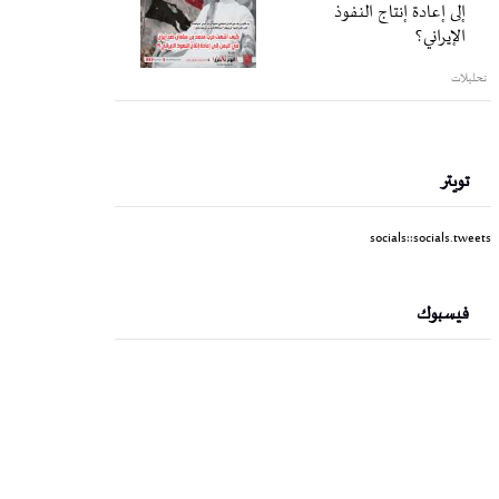
إلى إعادة إنتاج النفوذ
الإيراني؟
تحليلات
تويتر
socials::socials.tweets
فيسبوك