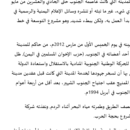
لمدينة التي كانت عاصمة الجنوب حتى الحادي والعشرين من مايو
 شيء، غير ما تبثه أو تنشره وسائل الإعلام اليمنية والرسمية في
 بدأ العمل به، ولكن ببطء شديد, وهو مشروع التوسعة في خط
غير ذلك لا مشاريع، غير تحول السيد وحيد رشيد، منذ تعيينه في يوم الخميس الأول من مارس 2012م، من حاكم للمدينة
د أعضائه في الجنوب, (حزب الإخوان المسلمين في اليمن), ظل
حركة الوطنية الجنوبية المنادية بالاستقلال واستعادة الدولة
بها أن تسخر جهودها لخدمة المدينة التي كانت قبل عقدين مدينة
الممنهج عقب اجتياح الجنوب الشهير، بعد أقل من أربعة أعوام
ب في أبريل 1994م.
 الطريق وطمرته مياه البحر أثناء الردم, ونفذته شركة
مشروع بحجة الحرب.