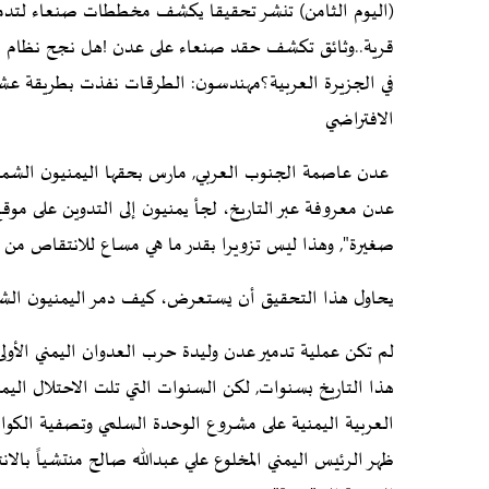
(اليوم الثامن) تنشر تحقيقا يكشف مخططات صنعاء لتدم
قرية..وثائق تكشف حقد صنعاء على عدن !هل نجح نظام صنعاء
في الجزيرة العربية؟مهندسون: الطرقات نفذت بطريقة عش
الافتراضي
عدن عاصمة الجنوب العربي, مارس بحقها اليمنيون الشمالي
عدن معروفة عبر التاريخ، لجأ يمنيون إلى التدوين على م
صغيرة", وهذا ليس تزويرا بقدر ما هي مساع للانتقاص من عد
يحاول هذا التحقيق أن يستعرض، كيف دمر اليمنيون الشم
لم تكن عملية تدمير عدن وليدة حرب العدوان اليمني الأ
هذا التاريخ بسنوات, لكن السنوات التي تلت الاحتلال الي
العربية اليمنية على مشروع الوحدة السلمي وتصفية الكوادر
ظهر الرئيس اليمني المخلوع علي عبدالله صالح منتشياً بالا