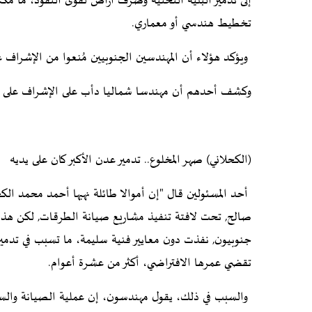
إلى تدمير البنية التحتية وصرف أراض لقوى النفوذ، ما مكن
تخطيط هندسي أو معماري.
ويؤكد هؤلاء أن المهندسين الجنوبيين مُنعوا من الإشراف عل
وكشف أحدهم أن مهندسا شماليا دأب على الإشراف على جمي
(الكحلاني) صهر المخلوع.. تدمير عدن الأكبر كان على يديه
أحد المسئولين قال "إن أموالا طائلة نهبها أحمد محمد الك
صالح, تحت لافتة تنفيذ مشاريع صيانة الطرقات, لكن ه
جنوبيون, نفذت دون معايير فنية سليمة، ما تسبب في تدمير
تقضي عمرها الافتراضي، أكثر من عشرة أعوام.
والسبب في ذلك، يقول مهندسون، إن عملية الصيانة والسفل