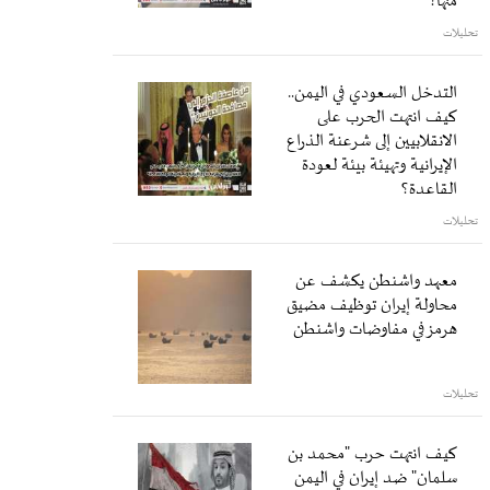
منها؟
تحليلات
التدخل السعودي في اليمن..
كيف انتهت الحرب على
الانقلابيين إلى شرعنة الذراع
الإيرانية وتهيئة بيئة لعودة
القاعدة؟
تحليلات
معهد واشنطن يكشف عن
محاولة إيران توظيف مضيق
هرمز في مفاوضات واشنطن
تحليلات
كيف انتهت حرب "محمد بن
سلمان" ضد إيران في اليمن