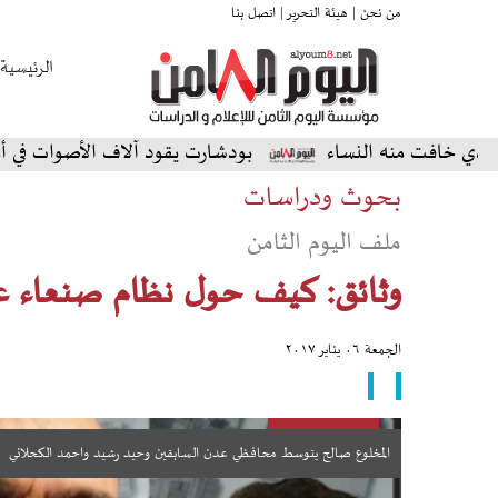
من نحن |
هيئة التحرير |
اتصل بنا
الرئيسية
منه النساء
بودشارت يقود آلاف الأصوات في أمسية استثنا
بحوث ودراسات
ملف اليوم الثامن
وثائق: كيف حول نظام صنعاء عد
الجمعة ٠٦ يناير ٢٠١٧
المخلوع صالح يتوسط محافظي عدن السابقين وحيد رشيد واحمد الكحلاني