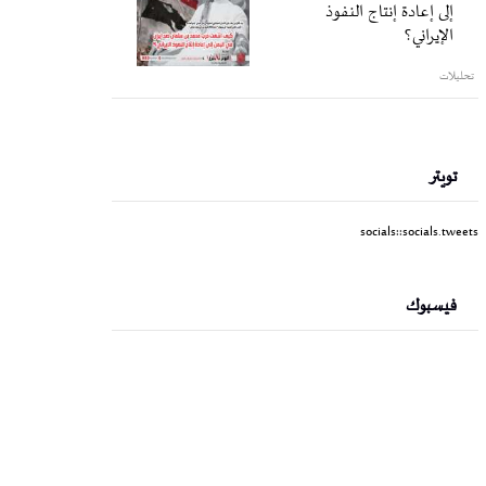
إلى إعادة إنتاج النفوذ
الإيراني؟
تحليلات
تويتر
socials::socials.tweets
فيسبوك