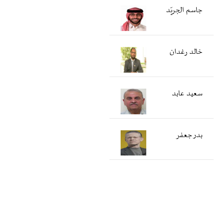
جاسم الجريّد
خالد رغدان
سعید عابد
بدر جعفر