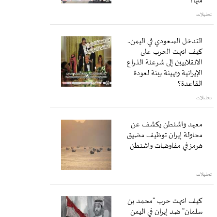
منها؟
تحليلات
التدخل السعودي في اليمن..
كيف انتهت الحرب على
الانقلابيين إلى شرعنة الذراع
الإيرانية وتهيئة بيئة لعودة
القاعدة؟
تحليلات
معهد واشنطن يكشف عن
محاولة إيران توظيف مضيق
هرمز في مفاوضات واشنطن
تحليلات
كيف انتهت حرب "محمد بن
سلمان" ضد إيران في اليمن