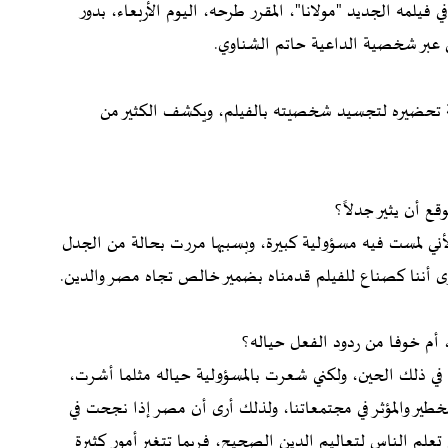
لمه الجديد "مولانا"، المقرر طرحه، اليوم الأربعاء، بدور
عبر شخصية الداعية حاتم الشناوي.
د، وكيفية تحضيره لتجسيد شخصيته بالفيلم، ويكشف الكثير من
ع أن يثير جدلاً؟
ني لمست فيه مسؤولية كبيرة، وبسببها مررت بحالة من الجدل
أرى أننا كصناع للفيلم قدمناه بضمير خالص تجاه مصر والدين.
 أم خوفا من ردود الفعل حياله؟
د في ذلك الحين، ولكني شعرت بالمسؤولية حياله مثلما أشرت،
طير والمؤثر في مجتمعاتنا، ولذلك أرى أن مصر إذا نجحت في
علم الناس لتعاليم الدين الصحيح، فربما تتغير أمور كثيرة