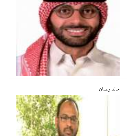
خالد رغدان