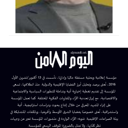
مؤسسة إعلامية وبحثية مستقلة ماليًا وإداريًا، تأسست في 13 أكتوبر/تشرين الأول
2016، تُعنى برصد وتحليل أبرز القضايا الإقليمية والدولية. منذ انطلاقتها، تسعى
المؤسسة إلى تقديم تغطية إخبارية آنية وشاملة للتطورات السياسية والاجتماعية
والاقتصادية، مع إبراز تعددية الآراء والمقاربات الفكرية المختلفة. كما تعمل المؤسسة
على إثراء المشهد المعرفي من خلال إنتاج بحوث ودراسات استراتيجية، آنية
واستشرافية، تُعنى خصوصًا بقضايا الشرق الأوسط وأفريقيا، وبالملفات المتشابكة في
بيئة الصراعات الإقليمية. تنويه: الآراء الواردة في منشورات المؤسسة تعبر عن وجهات
نظر كتّابها، ولا تمثل بالضرورة الموقف الرسمي للمؤسسة.