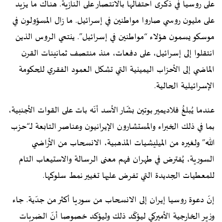
على روسيا في ذكـرى احتفالها بالانتصار على النازية. هنـاك ما يزيد
على مليون روسي صاروا مواطنين في إسرائيل. ما زال المسؤولون في
موسكو يسمون هؤلاء “مواطنين في إسرائيل”. ينتمي الروس الذين
انتقلوا إلى إسرائيل، على دفعات، منذ منتصف ثمانينات القرن
الماضي إلى الأحزاب اليمينية التي تشكل العمود الفقري للحكومة
الإسرائيلية الحالية.
عندما يُبلغُ فلاديمير بوتين بشّار الأسد أنّه بات على القوات الأجنبية،
بما في ذلك الخبراء والمستشارون الإيرانيون وعناصر التابعة لـ“حزب
الله” ولغيره من الميليشيات المذهبية، الانسحاب من الأراضي
السورية، يُفترض في طهران فهم معنى الرسالة والاستيعاب التام
للمعطيات الجديدة التي تفرض عليها تغيير نمط سلوكها.
إنّ دعوة روسيا إيران إلى الانسحاب من سوريا أكثر من جدّية. جاء
وزير الخارجية الأميركي ليؤكّد ذلك وليؤكد خصوصا أنّ الضربات