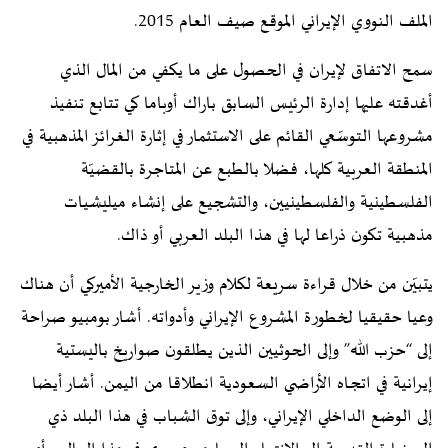
الملف النووي الإيراني الموقع صيف العام 2015.
سمح الاتفاق لإيران في الحصول على ما يكفي من المال الذي
أغدقته عليها إدارة الرئيس السابق باراك أوباما كي تتابع تنفيذ
مشروعها التوسّعي القائم على الاستثمار في إثارة الغرائز المذهبية في
المنطقة العربية كلها، فضلا بالطبع عن المتاجرة بالقضيّة
الفلسطينية والفلسطينيين، والتشجيع على إنشاء ميليشيات
مذهبية تكون ذراعا لها في هذا البلد العربي أو ذاك.
يتبيّن من خلال قراءة سريعة لكلام وزير الخارجية الأميركي أن هناك
وعيا حقيقيا لخطورة المشروع الإيراني وأدواته. أشار بومبيو صراحة
إلى “حزب الله” وإلى الحوثيين الذين يطلقون صواريخ باليستية
إيرانية في اتجـاه الأراضي السعودية انطلاقا من اليمن. أشار أيضا
إلى الوضع الداخلي الإيراني، وإلى توق الشباب في هذا البلد ذي