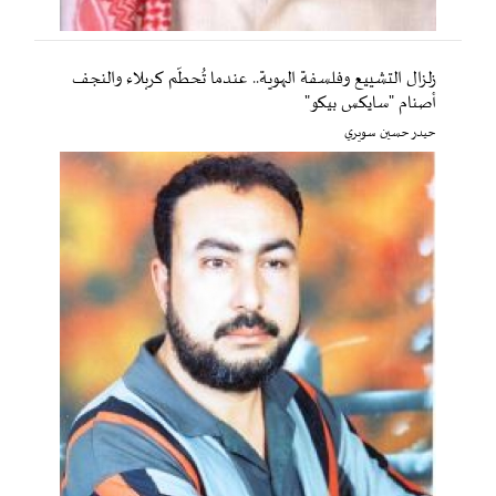
زلزال التشييع وفلسفة الهوية.. عندما تُحطّم كربلاء والنجف
أصنام "سايكس بيكو"
حيدر حسين سويري