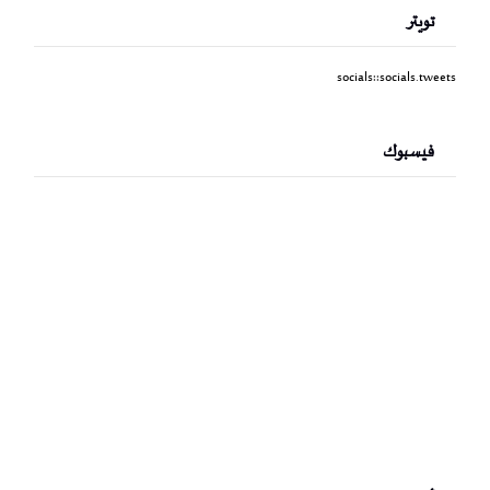
تويتر
socials::socials.tweets
فيسبوك