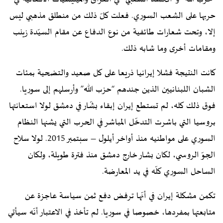
حربها على الشعب السوري. فعلت كلّ ذلك من منطلق مذهبي ليس
إلا، وتحت شعارات طائفية من نوع الدفاع عن مقام السيّدة زينب
ومقامات أخرى وما شابه ذلك.
كانت النتيجة فشلا إيرانيا ذريعا على كل صعيد والتضحية بمئات
الشبان اللبنانيين الذين جندهم “حزب الله” وأرسلهم إلى سوريا.
فوق ذلك كله، لم تستطع إيران إبقاء بشّار في دمشق لولا استعانتها
بروسيا التي باشرت التدخّل المباشر في الحرب التي يشنها النظام
السوري على مواطنيه منذ أواخر أيلول – سبتمبر 2015. لولا سلاح
الجوّ الروسي، لكان بشار خارج دمشق منذ فترة طويلة، ولكان
الساحل السوري كلّه في يد المعارضة.
تكمن مشكلة إيران في أنّها ترفض دفع ثمن سياسة عاجزة عن
متابعتها بمفردها، خصوصا في سوريا. لم تأخذ في الاعتبار أنّه سيأتي