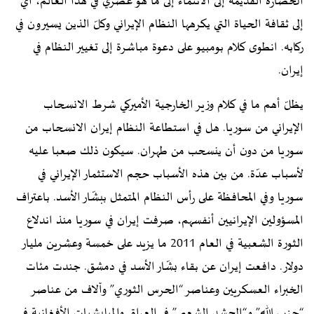
الحضارة القديمة إلى الانتماء إلى ما هو عصري في هذا العالم، أي
إلى ثقافة الحياة التي يكرهها النظام الإيراني وكلّ الذين يسيرون في
ركابه. انطوى كلام بومبيو على دعوة مباشرة إلى تغيير النظام في
إيران.
يظلّ أهم ما في كلام وزير الخارجية الأميركي شرط الانسحاب
الإيراني من سوريا. هل في استطاعة النظام إيران الانسحاب من
سوريا من دون أن ينسحب من طهران. سيكون ذلك صعبا عليه
لأسباب عدّة. من بين هذه الأسباب حجم الاستثمار الإيراني في
سوريا وفي المحافظة على رأس النظام المتمثل ببشّار الأسد. باعتراف
المسؤولين الإيرانيين أنفسهم، صرفت إيران في سوريا منذ اندلاع
الثورة الشعبية في العام 2011 ما يزيد على خمسة وعشرين مليار
دولار. دافعت إيران عن بقاء بشّار الأسد في دمشق. جندت مئات
الخبراء العسكريين وعناصر “الحرس الثوري” وآلاف من عناصر
“حزب الله” و“الحشد الشعبي” في العراق والميليشيات الأفغانية في