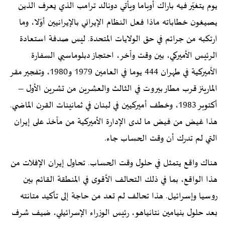
يوم يتغيّر فيه باراك أوباما ويأتي دونالد ترامب الذي يعرف الذين
يصيغون خطاباته ماذا فعل النظام الإيراني بالإيرانيين أوّلا، وما
ارتكبه من جرائم في حق الولايات المتحدة. ليس صدفة استعادة
الرئيس الأميركي، بين وقت وآخر، احتجاز دبلوماسيي السفارة
الأميركية في طهران 444 يوما في العامين 1979 و1980، وتفجير مقر
المارينز قرب مطار بيروت في الثالث والعشرين من تشرين الأول –
أكتوبر 1983، وخطف أميركيين في لبنان في ثمانينات القرن الماضي.
هذا غيض من فيض ما لدى الإدارة الأميركية من مآخذ على إيران
التي لم تدرك أن وقت الحساب جاء.
هناك واقع يتمثل في حلول وقت الحساب. تحاول إيران الإفلات من
هذا الواقع، بما في ذلك التحالف الأقوى في المنطقة القائم بين
روسيا وإسرائيل. هذا تحالف لم تعد من حاجة إلى تأكيد متانته
بعد حلول بنيامين نتانياهو، رئيس الوزراء الإسرائيلي، ضيف شرف