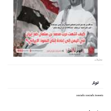
تحليلات
تويتر
socials::socials.tweets