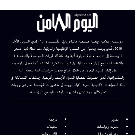
مؤسسة إعلامية وبحثية مستقلة ماليًا وإداريًا، تأسست في 13 أكتوبر/تشرين الأول
2016، تُعنى برصد وتحليل أبرز القضايا الإقليمية والدولية. منذ انطلاقتها، تسعى
المؤسسة إلى تقديم تغطية إخبارية آنية وشاملة للتطورات السياسية والاجتماعية
والاقتصادية، مع إبراز تعددية الآراء والمقاربات الفكرية المختلفة. كما تعمل المؤسسة
على إثراء المشهد المعرفي من خلال إنتاج بحوث ودراسات استراتيجية، آنية
واستشرافية، تُعنى خصوصًا بقضايا الشرق الأوسط وأفريقيا، وبالملفات المتشابكة في
بيئة الصراعات الإقليمية. تنويه: الآراء الواردة في منشورات المؤسسة تعبر عن وجهات
نظر كتّابها، ولا تمثل بالضرورة الموقف الرسمي للمؤسسة.
تقارير
ترجمة
بحوث ودراسات
تحليلات
أنشطة وقضايا
الأدب والفن