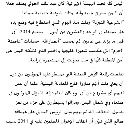
اليمن كلّه تحت الهيمنة الإيرانية. كان عبدالملك الحوثي يعتقد فعلا
أن اليمن صار في جيبه وأنّه يمتلك شرعية حقيقية سماها
“الشرعية الثورية” وذلك منذ اليوم الذي استطاع فيه وضع يده
على صنعاء في الواحد والعشرين من أيلول – سبتمبر 2014، أي
قبل ما يزيد على عامين. لم يحسب “أنصار الله” حسابات “عاصفة
الحزم” التي عكست شعورا خليجيا بالخطر الذي تشكله اليمن على
أمن المنطقة كلّها في حال تحوّلت إلى مستعمرة إيرانية.
تقلصت رقعة الأرض اليمنية التي يسيطر عليها الحوثيون من دون
أن يعني ذلك أنهّم صاروا خارج المعادلة اليمنية، علما أن ليس
لديهم أي مشروع من أي نوع كان لبناء دولة. لا يزال الحوثيون في
صنعاء وفي شمال اليمن. ومازالوا يسيطرون على جزء من تعز
بفضل التحالف القائم بينهم وبين الرئيس السابق علي عبدالله
صالح الذي تبيّن أن انقلاب الإخوان المسلمين عليه في 2011 تسبب