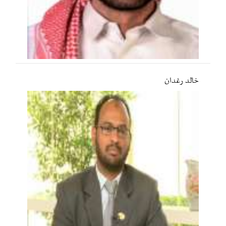
خالد رغدان