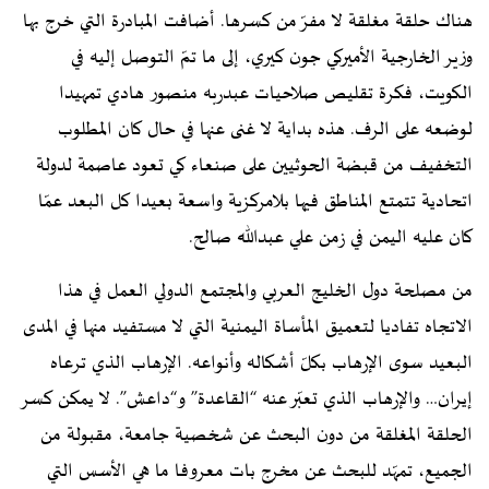
هناك حلقة مغلقة لا مفرّ من كسرها. أضافت المبادرة التي خرج بها
وزير الخارجية الأميركي جون كيري، إلى ما تمّ التوصل إليه في
الكويت، فكرة تقليص صلاحيات عبدربه منصور هادي تمهيدا
لوضعه على الرف. هذه بداية لا غنى عنها في حال كان المطلوب
التخفيف من قبضة الحوثيين على صنعاء كي تعود عاصمة لدولة
اتحادية تتمتع المناطق فيها بلامركزية واسعة بعيدا كل البعد عمّا
كان عليه اليمن في زمن علي عبدالله صالح.
من مصلحة دول الخليج العربي والمجتمع الدولي العمل في هذا
الاتجاه تفاديا لتعميق المأساة اليمنية التي لا مستفيد منها في المدى
البعيد سوى الإرهاب بكلّ أشكاله وأنواعه. الإرهاب الذي ترعاه
إيران… والإرهاب الذي تعبّر عنه “القاعدة” و“داعش”. لا يمكن كسر
الحلقة المغلقة من دون البحث عن شخصية جامعة، مقبولة من
الجميع، تمهّد للبحث عن مخرج بات معروفا ما هي الأسس التي