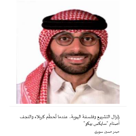
زلزال التشييع وفلسفة الهوية.. عندما تُحطّم كربلاء والنجف
أصنام "سايكس بيكو"
حيدر حسين سويري