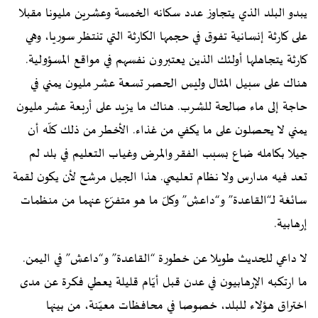
يبدو البلد الذي يتجاوز عدد سكانه الخمسة وعشرين مليونا مقبلا
على كارثة إنسانية تفوق في حجمها الكارثة التي تنتظر سوريا، وهي
كارثة يتجاهلها أولئك الذين يعتبرون نفسهم في مواقع المسؤولية.
هناك على سبيل المثال وليس الحصر تسعة عشر مليون يمني في
حاجة إلى ماء صالحة للشرب. هناك ما يزيد على أربعة عشر مليون
يمني لا يحصلون على ما يكفي من غذاء. الأخطر من ذلك كلّه أن
جيلا بكامله ضاع بسبب الفقر والمرض وغياب التعليم في بلد لم
تعد فيه مدارس ولا نظام تعليمي. هذا الجيل مرشح لأن يكون لقمة
سائغة لـ“القاعدة” و“داعش” وكلّ ما هو متفرّع عنهما من منظمات
إرهابية.
لا داعي للحديث طويلا عن خطورة “القاعدة” و“داعش” في اليمن.
ما ارتكبه الإرهابيون في عدن قبل أيّام قليلة يعطي فكرة عن مدى
اختراق هؤلاء للبلد، خصوصا في محافظات معيّنة، من بينها