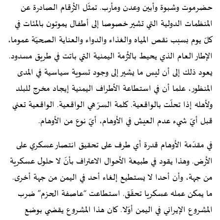
حضرموت وشبوة وأبين وعدن ومأرب. تمثّل الأرقام الصادرة عن
المنظمات الدولية التي تشير خصوصا إلى أطفال يموتون بالمئات في
كلّ يوم بسبب نقص المياه والغذاء والدواء والعناية الصحيّة عموما،
الإطار العام الذي يحيط بالأزمة اليمنية التي باتت في طريق مسدود.
يعود ذلك إلى أن ليس ما يشير إلى وجود تسوية سياسية في المدى
المنظور، علما أن في استطاعة الأطراف اليمنية إيجاد مخرج للبلد
ولأهله إذا تحلّت بالواقعية. كلمة السرّ هي الواقعية. الواقعية تعني
قبل أيّ شيء عدم العيش في الأوهام، أيّ نوع من الأوهام.
في مقدّمة الأوهام قدرة أي طرف على تحقيق انتصار عسكري على
الأرض. وهذا يقود في طبيعة الأحوال الاعتراف بأنّ لا حلول عسكرية
من جهة، وأن أحدا لا يستطيع إلغاء أحد في اليمن من جهة أخرى.
ما يمكن عمله عسكريا تحقّق. استطاعت “عاصفة الحزم” ضرب
المشروع الإيراني في اليمن أوّلا. كان هذا المشروع يقضي بوضع