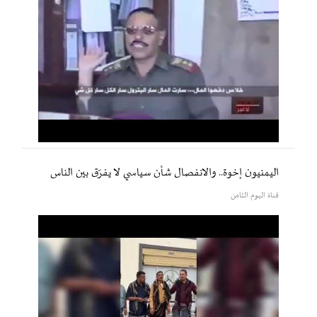
اليمنيون إخوة.. والانفصال شأن سياسي لا يفرّق بين الناس
قناة اليوم الثامن