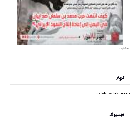
تحليلات
تويتر
socials::socials.tweets
فيسبوك