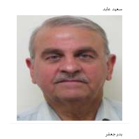
سعید عابد
بدر جعفر