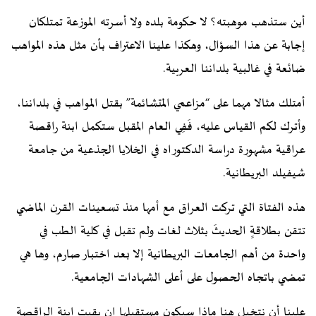
أين ستذهب موهبته؟ لا حكومة بلده ولا أسرته الموزعة تمتلكان
إجابة عن هذا السؤال، وهكذا علينا الاعتراف بأن مثل هذه المواهب
ضائعة في غالبية بلداننا العربية.
أمتلك مثالا مهما على “مزاعمي المتشائمة” بقتل المواهب في بلداننا،
وأترك لكم القياس عليه، فَفِي العام المقبل ستكمل ابنة راقصة
عراقية مشهورة دراسة الدكتوراه في الخلايا الجذعية من جامعة
شيفيلد البريطانية.
هذه الفتاة التي تركت العراق مع أمها منذ تسعينات القرن الماضي
تتقن بطلاقةٍ الحديثَ بثلاث لغات ولم تقبل في كلية الطب في
واحدة من أهم الجامعات البريطانية إلا بعد اختبار صارم، وها هي
تمضي باتجاه الحصول على أعلى الشهادات الجامعية.
علينا أن نتخيل هنا ماذا سيكون مستقبلها إن بقيت ابنة الراقصة