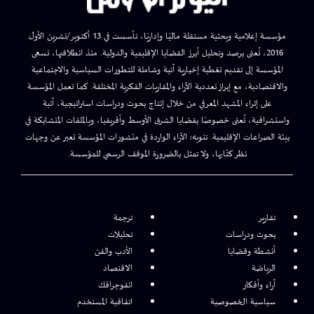
مؤسسة إعلامية وبحثية مستقلة ماليًا وإداريًا، تأسست في 13 أكتوبر/تشرين الأول
2016، تُعنى برصد وتحليل أبرز القضايا الإقليمية والدولية. منذ انطلاقتها، تسعى
المؤسسة إلى تقديم تغطية إخبارية آنية وشاملة للتطورات السياسية والاجتماعية
والاقتصادية، مع إبراز تعددية الآراء والمقاربات الفكرية المختلفة. كما تعمل المؤسسة
على إثراء المشهد المعرفي من خلال إنتاج بحوث ودراسات استراتيجية، آنية
واستشرافية، تُعنى خصوصًا بقضايا الشرق الأوسط وأفريقيا، وبالملفات المتشابكة في
بيئة الصراعات الإقليمية. تنويه: الآراء الواردة في منشورات المؤسسة تعبر عن وجهات
نظر كتّابها، ولا تمثل بالضرورة الموقف الرسمي للمؤسسة.
تقارير
ترجمة
بحوث ودراسات
تحليلات
أنشطة وقضايا
الأدب والفن
الرياضة
الاقتصاد
آراء وأفكار
انفوجرافك
سياسية الخصوصية
اتفاقية المستخدم