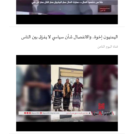
اليمنيون إخوة.. والانفصال شأن سياسي لا يفرّق بين الناس
قناة اليوم الثامن