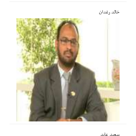
خالد رغدان
سعید عابد