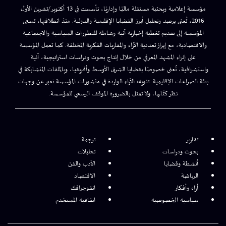
مؤسسة إعلامية وبحثية مستقلة ماليًا وإداريًا، تأسست في 13 أكتوبر/تشرين الأول
2016، تُعنى برصد وتحليل أبرز القضايا الإقليمية والدولية. منذ انطلاقتها، تسعى
المؤسسة إلى تقديم تغطية إخبارية آنية وشاملة للتطورات السياسية والاجتماعية
والاقتصادية، مع إبراز تعددية الآراء والمقاربات الفكرية المختلفة. كما تعمل المؤسسة
على إثراء المشهد المعرفي من خلال إنتاج بحوث ودراسات استراتيجية، آنية
واستشرافية، تُعنى خصوصًا بقضايا الشرق الأوسط وأفريقيا، وبالملفات المتشابكة في
بيئة الصراعات الإقليمية. تنويه: الآراء الواردة في منشورات المؤسسة تعبر عن وجهات
نظر كتّابها، ولا تمثل بالضرورة الموقف الرسمي للمؤسسة.
تقارير
ترجمة
بحوث ودراسات
تحليلات
أنشطة وقضايا
الأدب والفن
الرياضة
الاقتصاد
آراء وأفكار
انفوجرافك
سياسية الخصوصية
اتفاقية المستخدم