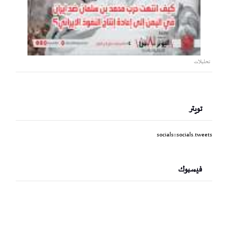
تحليلات
تويتر
socials::socials.tweets
فيسبوك