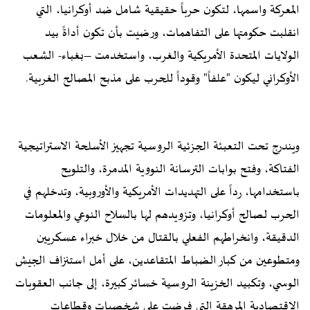
المعركة واسمها، لتكون حرباً حقيقية شامل ضد أوكرانيا، التي
انقلبت حكومتها على التفاهمات، ورضيت بأن تكون أداةً بيد
الولايات المتحدة الأمريكية والغرب، واستخدمت –بغباء- الشعب
الأوكراني ليكون "علفاً" وقوداً للحرب على مذبح المصالح الغربية.
ويندرج تحت التعبئة الجزئية الروسية تجهيز الأسلحة الاستراتيجية
الفتاكة، وفتح بوابات الترسانة النووية المدمرة، والتلويح
باستخدامها، رداً على التهديدات الأمريكية والأوروبية، وتدخلهم في
الحرب لصالح أوكرانيا، وتزويدهم لها بالسلاح النوعي والمعلومات
الدقيقة، وانخراطهم الفعلي بالقتال من خلال خبراء عسكريين
ومتطوعين من كبار الضباط المتقاعدين، على أمل استنزاف الجيش
الوسي، وتكبيد الخزينة الروسية خسائر كبيرة، إلى جانب العقوبات
الاقتصادية المرهقة التي فرضت على شخصياتٍ وقطاعات