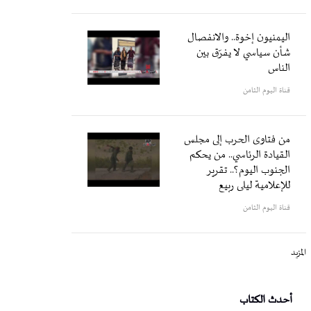
اليمنيون إخوة.. والانفصال
شأن سياسي لا يفرّق بين
الناس
قناة اليوم الثامن
من فتاوى الحرب إلى مجلس
القيادة الرئاسي.. من يحكم
الجنوب اليوم؟.. تقرير
للإعلامية ليلى ربيع
قناة اليوم الثامن
المزيد
أحدث الكتاب