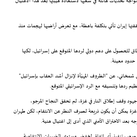
جه تحديات هائلة في سعيها لاستعادة هيبتها بعد هذا الاغتيال
قتها إيران تأتي بتكلفة باهظة، مع تعرض أراضيها لهجمات منذ
ق للحصول على دعم دولي لردها المتوقع على إسرائيل، لكنها
حدود معينة.
شمخاني، عن "الظروف المهيّأة لإنزال أشد العقاب بإسرائيل"
يم ردها وتنسيقه مع الرد الإسرائيلي المتوقع.
 جهود وقف إطلاق النار في غزة، لم تحقق النجاح المرجو،
 غزة يمكن أن يكون ذريعة لصرف النظر عن الانتقام، لكن طهران
 بعد الاختراق الأمني الذي أدى إلى اغتيال هنية.
 الصعب تنفيذ أي اتفاق لخفض مستوى الضربات الانتقامية.