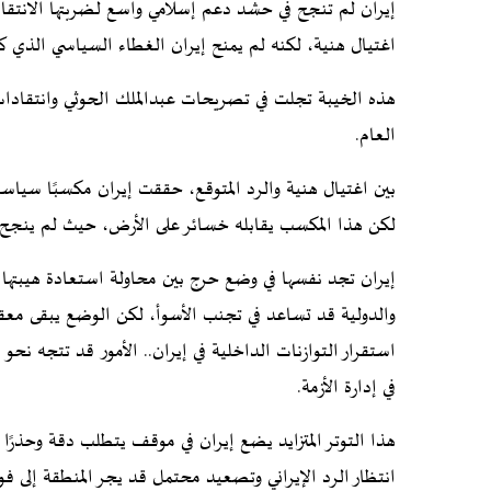
إيران لم تنجح في حشد دعم إسلامي واسع لضربتها الانتقامي
اغتيال هنية، لكنه لم يمنح إيران الغطاء السياسي الذي كا
هذه الخيبة تجلت في تصريحات عبدالملك الحوثي وانتقادات
العام.
بين اغتيال هنية والرد المتوقع، حققت إيران مكسبًا سياسيً
لكن هذا المكسب يقابله خسائر على الأرض، حيث لم ينجح 
إيران تجد نفسها في وضع حرج بين محاولة استعادة هيبتها
والدولية قد تساعد في تجنب الأسوأ، لكن الوضع يبقى معقدً
استقرار التوازنات الداخلية في إيران.. الأمور قد تتجه ن
في إدارة الأزمة.
هذا التوتر المتزايد يضع إيران في موقف يتطلب دقة وحذرًا 
انتظار الرد الإيراني وتصعيد محتمل قد يجر المنطقة إلى فو