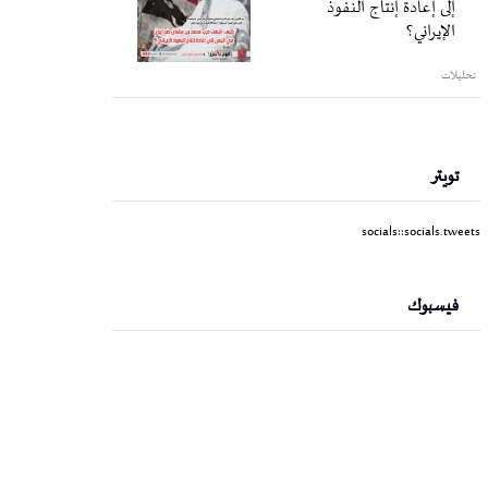
إلى إعادة إنتاج النفوذ
الإيراني؟
تحليلات
تويتر
socials::socials.tweets
فيسبوك