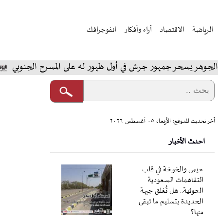
الرياضة
الاقتصاد
آراء وأفكار
انفوجرافك
سحر جمهور جرش في أول ظهور له على المسرح الجنوبي
المخ
آخر تحديث للموقع: الأربعاء ٠٥ أغسطس ٢٠٢٦
احدث الأخبار
حيس والخوخة في قلب
التفاهمات السعودية
الحوثية.. هل تُغلق جبهة
الحديدة بتسليم ما تبقى
منها؟