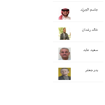
جاسم الجريّد
خالد رغدان
سعید عابد
بدر جعفر