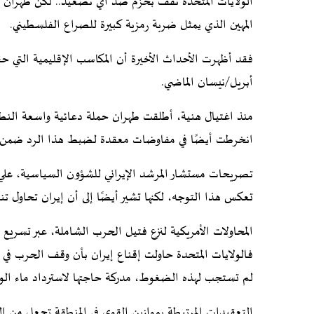
الولايات المتحدة تقف بحزم ضد أي تصعيد.. لكن طهران توا
المهين الذي يمثل ضربة رمزية كبيرة للصراع الفلسطيني.
فقد أظهرت الأحداث الأخيرة أن المكاسب الإقليمية التي حق
أبريل/نيسان الماضي.
منذ اغتيال هنية، أطلقت طهران حملة دعائية واسعة النطا
انخرطت أيضًا في مفاوضات معقدة لضبط هذا الرد ضمن 
تصريحات مستشار المرشد الإيراني للشؤون السياسية، علي 
تعكس هذا التوجه، لكنها تشير أيضًا إلى أن إيران تحاول تنظ
المحاولات الأمريكية لنزع فتيل الحرب الشاملة، عبر تسريع
فالولايات المتحدة حاولت إقناع إيران بأن وقف الحرب في
لم تستجب لهذه الضغوط، مدركة حاجتها لاسترداد ماء الوجه
التعقيدات المرتبطة بموازين القوى في المنطقة تجعل من