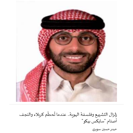
زلزال التشييع وفلسفة الهوية.. عندما تُحطّم كربلاء والنجف
أصنام "سايكس بيكو"
حيدر حسين سويري