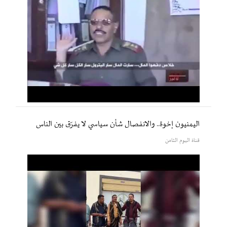
اليمنيون إخوة.. والانفصال شأن سياسي لا يفرّق بين الناس
قناة اليوم الثامن