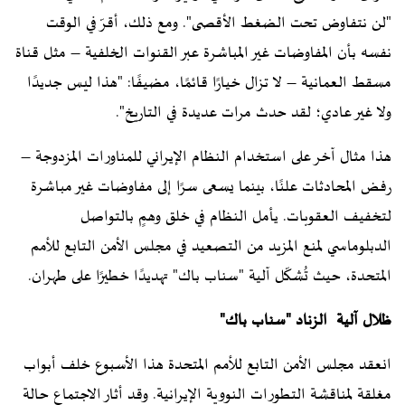
"لن نتفاوض تحت الضغط الأقصى". ومع ذلك، أقرّ في الوقت
نفسه بأن المفاوضات غير المباشرة عبر القنوات الخلفية – مثل قناة
مسقط العمانية – لا تزال خيارًا قائمًا، مضيفًا: "هذا ليس جديدًا
ولا غير عادي؛ لقد حدث مرات عديدة في التاريخ".
هذا مثال آخر على استخدام النظام الإيراني للمناورات المزدوجة –
رفض المحادثات علنًا، بينما يسعى سرًا إلى مفاوضات غير مباشرة
لتخفيف العقوبات. يأمل النظام في خلق وهمٍ بالتواصل
الدبلوماسي لمنع المزيد من التصعيد في مجلس الأمن التابع للأمم
المتحدة، حيث تُشكّل آلية "سناب باك" تهديدًا خطيرًا على طهران.
ظلال آلية الزناد "سناب باك"
انعقد مجلس الأمن التابع للأمم المتحدة هذا الأسبوع خلف أبواب
مغلقة لمناقشة التطورات النووية الإيرانية. وقد أثار الاجتماع حالة