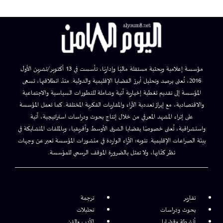
مؤسسة إعلامية وبحثية مستقلة ماليًا وإداريًا، تأسست في 13 أكتوبر/تشرين الأول
2016، تُعنى برصد وتحليل أبرز القضايا الإقليمية والدولية. منذ انطلاقتها، تسعى
المؤسسة إلى تقديم تغطية إخبارية آنية وشاملة للتطورات السياسية والاجتماعية
والاقتصادية، مع إبراز تعددية الآراء والمقاربات الفكرية المختلفة. كما تعمل المؤسسة
على إثراء المشهد المعرفي من خلال إنتاج بحوث ودراسات استراتيجية، آنية
واستشرافية، تُعنى خصوصًا بقضايا الشرق الأوسط وأفريقيا، وبالملفات المتشابكة في
بيئة الصراعات الإقليمية. تنويه: الآراء الواردة في منشورات المؤسسة تعبر عن وجهات
نظر كتّابها، ولا تمثل بالضرورة الموقف الرسمي للمؤسسة.
تقارير
ترجمة
بحوث ودراسات
تحليلات
أنشطة وقضايا
الأدب والفن