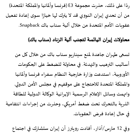
ردًا على ذلك، حذرت مجموعة E3 (فرنسا وألمانيا والمملكة المتحدة)
من أن تحدي إيران النووي قد لا يترك لها خيارًا سوى إعادة تفعيل
عقوبات الأمم المتحدة من خلال آلية سناب باك Snapback.
محاولات إيران اليائسة لتجنب آلية الزناد (سناب باك)
تسعى طهران جاهدة لمنع سيناريو سناب باك من خلال كل من
أساليب الترهيب والتهدئة. في محاولة للضغط على الحكومات
الأوروبية، استدعت وزارة خارجية النظام سفراء فرنسا وألمانيا
والمملكة المتحدة للاحتجاج على موقفهم في مجلس الأمن الدولي.
واتهمت وسائل الإعلام الرسمية الإيرانية الوكالة الدولية للطاقة
الذرية بالتحرك تحت ضغط أمريكي، وحذرت من إجراءات انتقامية
في حال إعادة فرض العقوبات.
وفي 12 مارس/آذار، أفادت رويترز أن إيران ستشارك في اجتماع