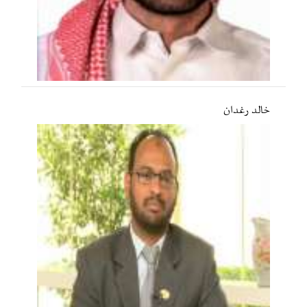
خالد رغدان