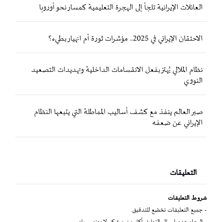
العائلات الإيرانية تلجأ إلى الهجرة التعليمية كمسار نحو أوروبا
الاحتقان الإيراني في 2025.. مؤشرات ثورة أم انهيار بطيء؟
نظام الملالي يُهتز بفعل الانقسامات الداخلية وتهديدات التصعيد
النووي
صبر العالم ينفذ مع كشف أساليب المماطلة التي يتبعها النظام
الإيراني عن ضعفه
التعليقات
شروط التعليقات
- جميع التعليقات تخضع للتدقيق.