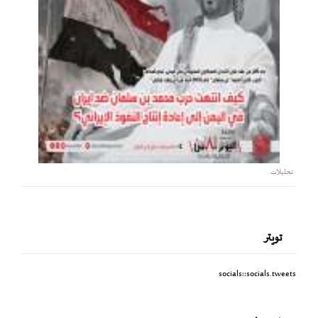
تحليلات
تويتر
socials::socials.tweets