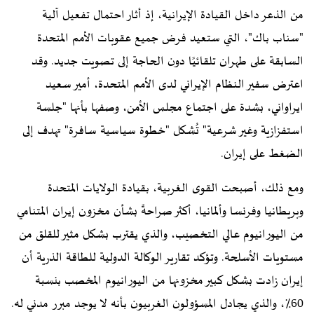
من الذعر داخل القيادة الإيرانية، إذ أثار احتمال تفعيل آلية
"سناب باك"، التي ستعيد فرض جميع عقوبات الأمم المتحدة
السابقة على طهران تلقائيًا دون الحاجة إلى تصويت جديد. وقد
اعترض سفير النظام الإيراني لدى الأمم المتحدة، أمير سعيد
ايراواني، بشدة على اجتماع مجلس الأمن، وصفها بأنها "جلسة
استفزازية وغير شرعية" تُشكل "خطوة سياسية سافرة" تهدف إلى
الضغط على إيران.
ومع ذلك، أصبحت القوى الغربية، بقيادة الولايات المتحدة
وبريطانيا وفرنسا وألمانيا، أكثر صراحةً بشأن مخزون إيران المتنامي
من اليورانيوم عالي التخصيب، والذي يقترب بشكل مثير للقلق من
مستويات الأسلحة. وتؤكد تقارير الوكالة الدولية للطاقة الذرية أن
إيران زادت بشكل كبير مخزونها من اليورانيوم المخصب بنسبة
60٪، والذي يجادل المسؤولون الغربيون بأنه لا يوجد مبرر مدني له.