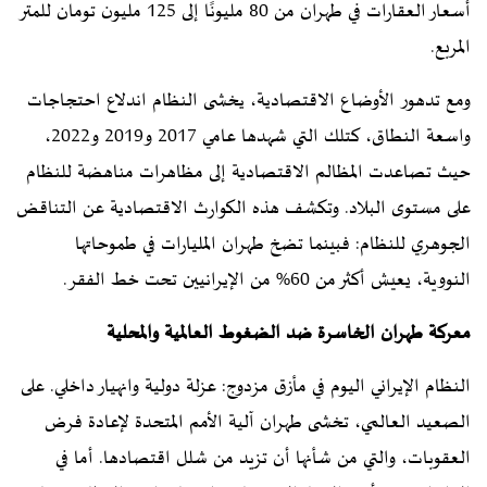
أسعار العقارات في طهران من 80 مليونًا إلى 125 مليون تومان للمتر
المربع.
ومع تدهور الأوضاع الاقتصادية، يخشى النظام اندلاع احتجاجات
واسعة النطاق، كتلك التي شهدها عامي 2017 و2019 و2022،
حيث تصاعدت المظالم الاقتصادية إلى مظاهرات مناهضة للنظام
على مستوى البلاد. وتكشف هذه الكوارث الاقتصادية عن التناقض
الجوهري للنظام: فبينما تضخ طهران المليارات في طموحاتها
النووية، يعيش أكثر من 60% من الإيرانيين تحت خط الفقر.
معركة طهران الخاسرة ضد الضغوط العالمية والمحلية
النظام الإيراني اليوم في مأزق مزدوج: عزلة دولية وانهيار داخلي. على
الصعيد العالمي، تخشى طهران آلية الأمم المتحدة لإعادة فرض
العقوبات، والتي من شأنها أن تزيد من شلل اقتصادها. أما في