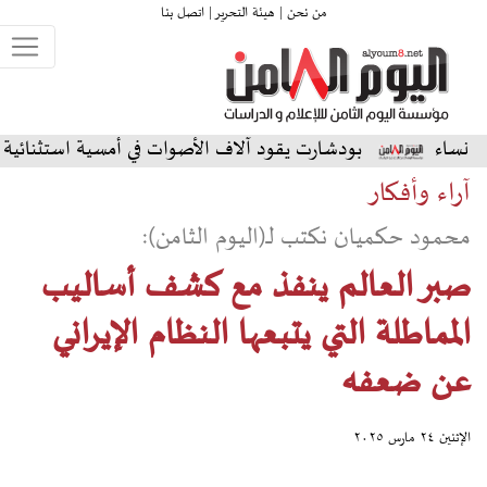
من نحن |
هيئة التحرير |
اتصل بنا
ودشارت يقود آلاف الأصوات في أمسية استثنائية على المسرح الشم
آراء وأفكار
محمود حكميان نكتب لـ(اليوم الثامن):
صبر العالم ينفذ مع كشف أساليب
المماطلة التي يتبعها النظام الإيراني
عن ضعفه
الإثنين ٢٤ مارس ٢٠٢٥