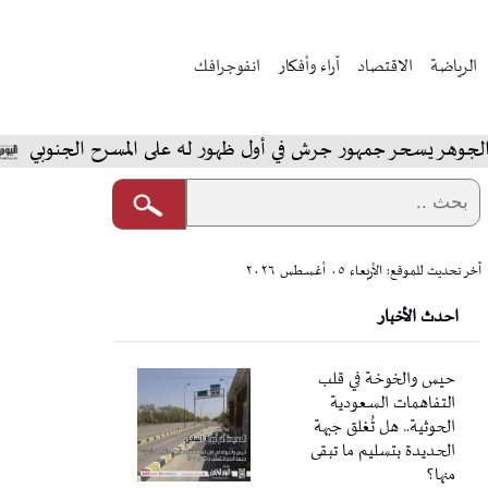
الرياضة
الاقتصاد
آراء وأفكار
انفوجرافك
حر جمهور جرش في أول ظهور له على المسرح الجنوبي
المخ
آخر تحديث للموقع: الأربعاء ٠٥ أغسطس ٢٠٢٦
احدث الأخبار
حيس والخوخة في قلب
التفاهمات السعودية
الحوثية.. هل تُغلق جبهة
الحديدة بتسليم ما تبقى
منها؟