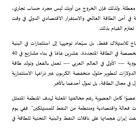
ية معطلة. ولذلك فإن الخروج من أوبك ليس مجرد حساب تجاري،
ة في أمن الطاقة العالمي والاستقرار الاقتصادي الدولي في وقت
تعتزم القيام بذلك.
تاج للاستهلاك فقط، بل سيُعاد توجيهها إلى استثمارات في البنية
التحتية عبر العالم النامي. فقد أمضت شركة مصدر، المتخصصة في الطاقة المتجددة، عشرين عامًا في بناء مشاريع في 40
لنووية — الأولى في العالم العربي — تعمل بالفعل وتولد طاقة
لارات لتطوير حلول منخفضة الكربون عبر ذراعها الاستثمارية
عضوًا كامل العضوية رغم مخالفتها المعلنة لهدف المنظمة المتمثل
 فعالة واقتصادية ومنتظمة من النفط للمستهلكين”. ففي يوم
نفت إيران هجماتها على ناقلات النفط والبنية التحتية للطاقة في