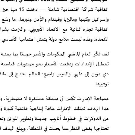
اتفاقية شراكة ا
وإسرائيل وكينيا وماليزيا وفيتنام والأردن وغيرها، ما وس
المتحدة. وهذه ليست ملامح دولة يتمثل اهتمامها الأساسي 
لقد ذكّر العام الماضي الحكومات والأسر جميعًا بما يعنيه
تعطيل الإمدادات ودفعت الأسعار نحو مستويات قياسية و
دي موين إلى دلهي. والدرس واضح: العالم يحتاج إلى طاقة
توفيرها.
مصلحة الإمارات تكمن في منطقة مستقرة لا مضطربة، و
هذا الهدف. تمتلك الإمارات طاقة إنتاجية فائضة كبيرة وب
من الدولارات في خطوط أنابيب جديدة وتطوير الموانئ وت
تحتاجها بغض النظر عما يحدث في المنطقة. ويبلغ الهدف الإنتاجي للإمارات 5 ملايين برميل