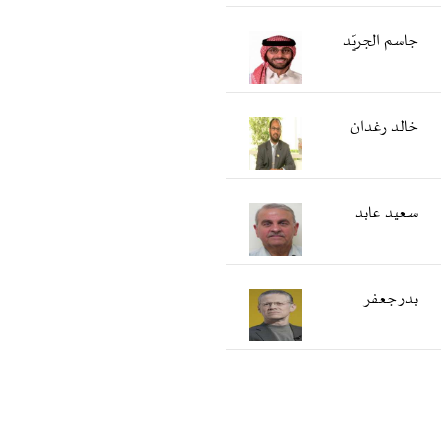
جاسم الجريّد
خالد رغدان
سعید عابد
بدر جعفر