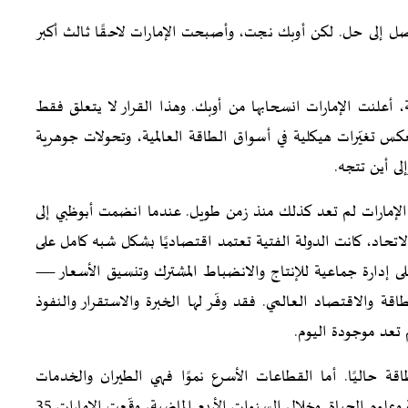
صل إلى حل. لكن أوبك نجت، وأصبحت الإمارات لاحقًا ثالث أكبر
ا يقارب 60 عامًا من العضوية، أعلنت الإمارات انسحابها من أوبك. وهذا القرار لا يتعلق فقط
س تغيّرات هيكلية في أسواق الطاقة العالمية، وتحولات جوهرية
لى أين تتجه.
الإمارات لم تعد كذلك منذ زمن طويل. عندما انضمت أبوظبي إلى
اتحاد، كانت الدولة الفتية تعتمد اقتصاديًا بشكل شبه كامل على
 إدارة جماعية للإنتاج والانضباط المشترك وتنسيق الأسعار —
 والاقتصاد العالمي. فقد وفّر لها الخبرة والاستقرار والنفوذ
 تعد موجودة اليوم.
اقة حاليًا. أما القطاعات الأسرع نموًا فهي الطيران والخدمات
اللوجستية والتصنيع المتقدم والذكاء الاصطناعي والسياحة وعلوم الحياة. وخلال السنوات الأربع الماضية، وقّعت الإمارات 35