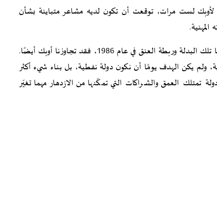
ًا لأوبك لست مرات، توقعت أن تكون لديه مشاعر متباينة بشأن
المهنية.
لكنّه قال لي إن هذه كانت الخطة منذ البداية. وكما تجاوزنا تلك البدلة وربطة العنق في عام 1986، فقد تجاوزنا أوبك أيضًا.
 ولم يكن الهدف يومًا أن نكون دولة نفطية، بل بناء شيء أكثر
 تمتلك العمق والشراكات التي تمكّنها من الازدهار مهما تغيّر