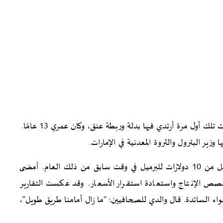
قبل أربعين عامًا، حضرتُ أول اجتماع لي لمنظمة أوبك. كانت تلك أول مرة أرتدي فيها بدلة وربطة عنق، وكان عمري 13 عامًا.
زير البترول والثروة المعدنية في الإمارات.
كان ذلك في عام 1986، حين انهارت أسعار النفط إلى أقل من 10 دولارات للبرميل في وقت سابق من ذلك العام. أمضى
ص الإنتاج واستعادة استقرار الأسعار. وقد عكست التقارير
ء السائدة. قال والدي للصحافيين: “ما زال أمامنا طريق طويل”،