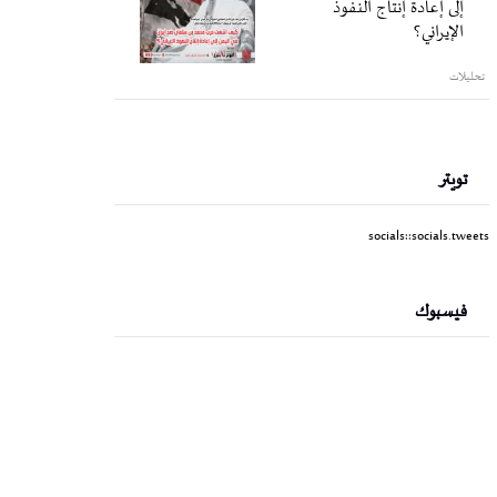
إلى إعادة إنتاج النفوذ
الإيراني؟
تحليلات
تويتر
socials::socials.tweets
فيسبوك