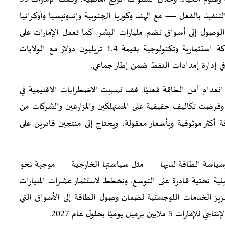
قتصادية شاملة — دخلت 15 منها حيز التنفيذ بالفعل — مع الهند وكوريا الجنوبية وإندونيسيا وأوكرانيا
ّع الوصول إلى أسواق تضم مليارات البشر. كما تعمل الإمارات على
اتفاقية تجارة ثنائية مع الاتحاد الأوروبي، والتزمت بشراكة استثمارية وتكنولوجية بقيمة 1.4 تريليون دولار مع الولايات
في إدارة إمدادات النفط ضمن إطار جماعي.
 انعدام أمن الطاقة فعليًا. فقد تسببت الاضطرابات الإقليمية في
فرضت تكاليف حقيقية على المستهلكين والمزارعين والشركات من
 أكثر موثوقية وبأسعار معقولة، ويحتاج إلى منتجين قادرين على
سياسة الطاقة لديها — مثل سياستها الخارجية — موجهة نحو
نية تحتية قادرة على التوسع. وتخطط لاستثمار عشرات المليارات
عزيز الخدمات اللوجستية لضمان وصول الطاقة إلى الأسواق التي
 يوميًا بحلول عام 2027.