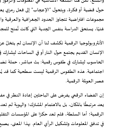
والسلع، لكن هنا السلعة الأساسية هي المعلومات والرموز و
حول قضية أو فكرة، ويتحول "الإعجاب" إلى فعل رمزي يعكس ا
مجموعات افتراضية تتجاوز الحدود الجغرافية والعرقية والد
غنيًا، يستحق الدراسة بنفس الجدية التي كانت تُمنح للمجت
الأنثروبولوجيا الرقمية تكشف لنا أن الإنسان لم يتخلَّ عن
الإنسان القديم يجتمع حول النار أو في الساحات ليشارك
الحاسوب ليشارك في طقوس رقمية: بث مباشر، حملة تضامن
اجتماعية. هذه الطقوس الرقمية ليست سطحية كما قد يُظن،
عصر العولمة الرقمية.
إن الفضاء الرقمي يفرض على الباحثين إعادة النظر في مفا
يعد مرتبطًا بالمكان، بل بالاهتمام المشترك؛ والهوية لم تعد 
الرقمية؛ أما السلطة، فلم تعد حكرًا على المؤسسات التق
في تدفق المعلومات وتشكيل الرأي العام. بهذا المعنى، يصبح