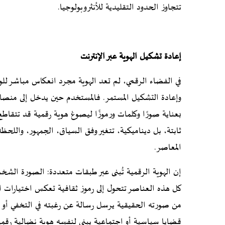
تتجاوز الحدود التقليدية للأنثروبولوجيا.
إعادة تشكيل الهوية عبر الإنترنت
في الفضاء الرقمي، لم تعد الهوية مجرد انعكاس مباشر للو
وإعادة التشكيل المستمر. فالمستخدم حين يدخل إلى منصات ا
بعناية صورًا وكلمات ورموزًا ليصوغ هوية رقمية قد تتقاطع 
ثابتة، بل ديناميكية، تتغير وفق السياق، الجمهور، واللحظة،
المعاصر.
إن الهوية الرقمية تُبنى عبر طبقات متعددة: الصورة الشخص
كل هذه العناصر تتحول إلى رموز ثقافية تعكس اختيارات ا
من صورته الحقيقية يرسل رسالة عن رغبته في التخفي أو في
قضايا سياسية أو اجتماعية يبني لنفسه هوية نضالية رقمية قد