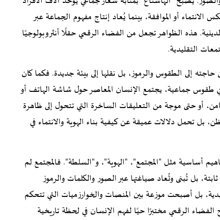
الصور. يصبح "الهاشتاغ" بمثابة شعار جماعي يوحّد آلاف الأفراد
لانتماء أو الموافقة، بينما يُعاد إنتاج مفهوم الجماعة عبر
ينية. هذه الظواهر تجعل من الفضاء الرقمي حقلًا أنثروبولوجيًا
معات التقليدية.
 حاجته إلى الطقوس والرموز، بل نقلها إلى بيئة جديدة. فكما كان
 في طقوس جماعية، يجتمع الإنسان المعاصر حول شاشة الهاتف أو
، أو حتى موجة من التعليقات الساخرة التي تتحول إلى ظاهرة
 بل تحمل دلالات عميقة عن كيفية بناء الهوية والانتماء في
هيم أساسية مثل "المجتمع"، "الهوية"، و"السلطة". فالمجتمع لم
ثابتة، بل تُبنى وتُعاد صياغتها عبر الصور والكلمات والرموز
ليدية، بل أصبحت موزعة بين المنصات والخوارزميات التي تتحكم
 الفضاء الرقمي مختبرًا حيًا لفهم الإنسان في لحظة تاريخية