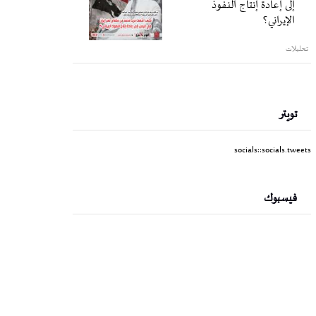
إلى إعادة إنتاج النفوذ
الإيراني؟
تحليلات
تويتر
socials::socials.tweets
فيسبوك