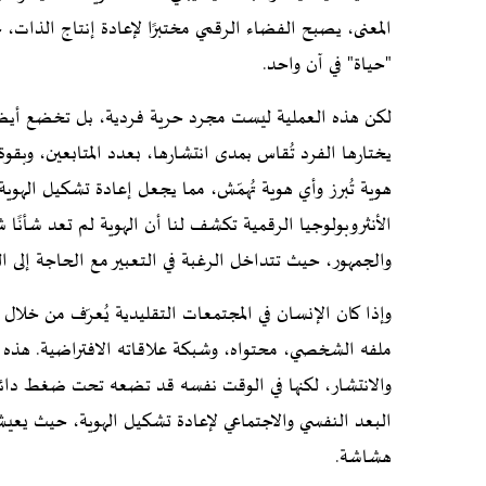
المعنى، يصبح الفضاء الرقمي مختبرًا لإعادة إنتاج الذا
"حياة" في آن واحد.
لكن هذه العملية ليست مجرد حرية فردية، بل تخضع أيضًا ل
يختارها الفرد تُقاس بمدى انتشارها، بعدد المتابعين، وبق
هوية تُبرز وأي هوية تُهمّش، مما يجعل إعادة تشكيل الهوية
الأنثروبولوجيا الرقمية تكشف لنا أن الهوية لم تعد شأنً
والجمهور، حيث تتداخل الرغبة في التعبير مع الحاجة إلى ال
وإذا كان الإنسان في المجتمعات التقليدية يُعرّف من خلال ا
ملفه الشخصي، محتواه، وشبكة علاقاته الافتراضية. هذه اله
والانتشار، لكنها في الوقت نفسه قد تضعه تحت ضغط دائم 
البعد النفسي والاجتماعي لإعادة تشكيل الهوية، حيث يعيش ا
هشاشة.