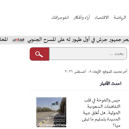
الرياضة
الاقتصاد
آراء وأفكار
انفوجرافك
جرش في أول ظهور له على المسرح الجنوبي
المخابرات السع
آخر تحديث للموقع: الأربعاء ٠٥ أغسطس ٢٠٢٦
احدث الأخبار
حيس والخوخة في قلب
التفاهمات السعودية
الحوثية.. هل تُغلق جبهة
الحديدة بتسليم ما تبقى
منها؟