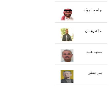
جاسم الجريّد
خالد رغدان
سعید عابد
بدر جعفر