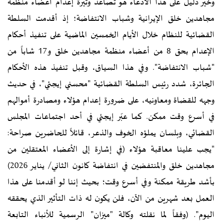
وخير دليل على هذا الادعاء هو تصاعد وتيرة إعدام أعضاء منظمة
مجاهدين خلق الإيرانية وشباب الانتفاضة؛ إذ أقدمت السلطة
القضائية للنظام خلال الأيام الخمسين الماضية على تنفيذ أحكام
الإعدام بحق 8 من أعضاء منظمة مجاهدين خلق و17 شاباً من
"شباب الانتفاضة". وفي هذا السياق، وقبل تنفيذ هذه الأحكام
الجائرة، شدد رئيس السلطة القضائية "محسني إيجئي"، في حديث
وجهه للقضاة ومعاونيه، على ضرورة إعدام هؤلاء ومصادرة أموالهم
في أسرع وقت ممكن. كما عبّر إيجئي في أحد اجتماعات المجلس
القضائي، وبلسان يملؤه الخوف والذعر، قائلاً للحاضرين صراحة:
"يجب علينا معاقبة هؤلاء (في إشارة إلى الأعضاء المعتقلين من
مجاهدين خلق والمنتفضين في انتفاضة كانون الثاني/ يناير 2026)
بأشد طريقة ممكنة وفي أسرع وقت؛ بحيث إننا لو أقدمنا على هذا
العمل بعد شهرين من الآن، فلن يكون له ذات التأثير الذي يحققه
اليوم". (وفقاً لما نقلته وكالة "ميزان" الرسمية للأنباء التابعة