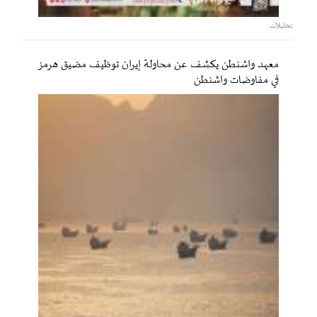
تحليلات
معهد واشنطن يكشف عن محاولة إيران توظيف مضيق هرمز
في مفاوضات واشنطن