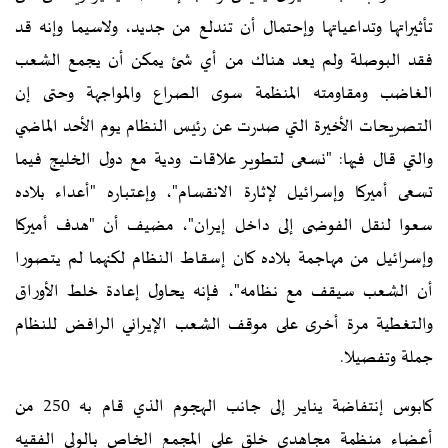
تأثيراتها وتداعياتها وإحتمال أن تندلع من جديد، ولاسيما وإنه قد
فقد البوصلة ولم يعد هناك من أي شئ يمکن أن يجمع الشعب
الغاضب ومقاومته المنظمة سوى الصراع والمواجهة وحتى إن
التصريحات الأخيرة التي صدرت عن رئيس النظام يوم الأحد الماضي
والتي قال فيها: "نسعى لتطوير علاقات ودية مع دول الخليج فيما
تسعى أميركا وإسرائيل لإثارة الانقسام"، وإعتباره "أعداء بلاده
سعوا لنقل الفوضى إلى داخل إيران"، مضيف أن "هدف أميركا
وإسرائيل من مهاجمة بلاده كان إسقاط النظام لكنهما لم يتصورا
أن الشعب سيقف مع نظامه"، فإنه يحاول إعادة خلط الأوراق
والتغطية مرة أخرى على موقف الشعب الإيراني الرافض للنظام
جملة وتفصيلا.
کابوس إنتفاضة يناير إلى جانب الهجوم الذي قام به 250 من
أعضاء منظمة مجاهدي خلق على المجمع الخاص بالولي الفقيه