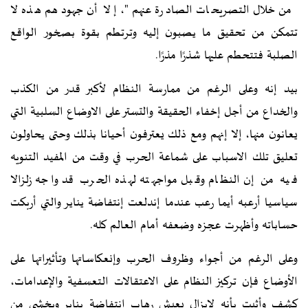
من خلال التصريحات الصادرة عنهم"، إلا أن جهودهم هذه لا
تتمکن من تحقيق ما يصبون إليه وترتطم بقوة بصخور الواقع
الصلبة فتتحطم عليها شذرًا مذرًا.
بيد إنه وعلى الرغم من ممارسة النظام لأکبر قدر من الکذب
والخداع من أجل إخفاء الحقيقة والتستر على الاوضاع السلبية التي
يعانون منها، إلا إنهم ومع ذلك يعترفون أحيانا بذلك وحتى يحاولون
تعليق تلك الاسباب على شماعة الحرب في وقت من المفيد التنويه
فيه من إن النظام وقبل مواجهته لهذه الحرب قد واجه زلزالا
سياسيا أرعبه أيما رعب عندما إندلعت إنتفاضة يناير والتي أربکت
حساباته وأظهرت عجزه وضعفه أمام العالم کله.
وعلى الرغم من أجواء وظروف الحرب وإنعکاساتها وتأثيراتها على
الأوضاع فإن ترکيز النظام على الاعتقالات التعسفية والإعدامات،
کشف وأثبت بأنه لايزال يعيش رهاب إنتفاضة يناير ويخشى من