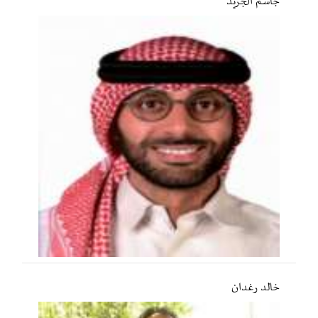
جاسم الجريّد
خالد رغدان