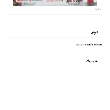
تحليلات
تويتر
socials::socials.tweets
فيسبوك