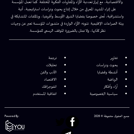
والاقتصادية، مع إبراز تعددية الآراء والمقاربات الفكرية المختلفة. كما تعمل المؤسسة
على إثراء المشهد المعرفي من خلال إنتاج بحوث ودراسات استراتيجية، آنية
واستشرافية، تُعنى خصوصًا بقضايا الشرق الأوسط وأفريقيا، وبالملفات المتشابكة في
بيئة الصراعات الإقليمية. تنويه: الآراء الواردة في منشورات المؤسسة تعبر عن وجهات
نظر كتّابها، ولا تمثل بالضرورة الموقف الرسمي للمؤسسة.
تقارير
ترجمة
بحوث ودراسات
تحليلات
أنشطة وقضايا
الأدب والفن
الرياضة
الاقتصاد
آراء وأفكار
انفوجرافك
سياسية الخصوصية
اتفاقية المستخدم
جميع الحقوق محفوظة © 2026
Powered By: