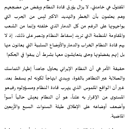
المقتول عي خامنئي، لا يزال يٶرق قادة النظام ويقض من مضجعهم
وهم يعلمون بأن الخطر والتهديد الاکبر ليس من الحرب التي
يواجهونها على الرغم من کل الدمار الذي خلفته وإنما من الشعب
والمقاومة المنظمة التي تريد إسقاط النظام وتصر على ذلك، إذ لا
يهم قادة النظام الخراب والدمار والأوضاع السلبية التي يعانون منها
بل إنهم يفضلونها وحتى يتعايشون معها بشرط أن يبقوا في الحکم!
حقيقة الأمر هي أن النظام الإيراني يحاول جاهداً إظهار التماسك
والصلابة عبر التظاهر بالقوة، ويبدي ابتهاجاً لكونه لم يسقط بعد.
غير أن الواقع الملموس الذي يتهرب قادة النظام ومسؤولوه رفيعو
المستوى من الإقرار به علناً، هو أن النظام يعيش حالياً أسوأ
وأضعف أوضاعه على الإطلاق طيلة السنوات السبع والأربعين
الماضية.