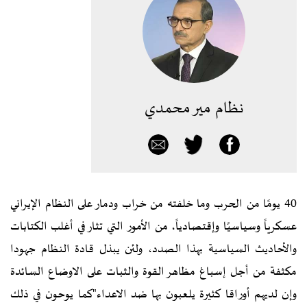
نظام مير محمدي
40 يومًا من الحرب وما خلفته من خراب ودمار على النظام الإيراني
عسكرياً وسياسيًا وإقتصادياً، من الأمور التي تثار في أغلب الکتابات
والأحاديث السياسية بهذا الصدد، ولئن يبذل قادة النظام جهودا
مکثفة من أجل إسباغ مظاهر القوة والثبات على الاوضاع السائدة
وإن لديهم أوراقا کثيرة يلعبون بها ضد الاعداء"کما يوحون في ذلك