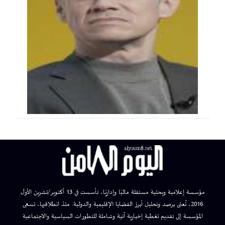
مؤسسة إعلامية وبحثية مستقلة ماليًا وإداريًا، تأسست في 13 أكتوبر/تشرين الأول
2016، تُعنى برصد وتحليل أبرز القضايا الإقليمية والدولية. منذ انطلاقتها، تسعى
المؤسسة إلى تقديم تغطية إخبارية آنية وشاملة للتطورات السياسية والاجتماعية