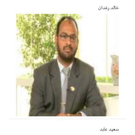
خالد رغدان
سعید عابد