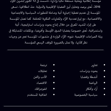
مؤسسة إعلامية وبحثية مستقلة ماليًا وإداريًا، تأسست في 13 أكتوبر/تشرين الأول
2016، تُعنى برصد وتحليل أبرز القضايا الإقليمية والدولية. منذ انطلاقتها، تسعى
المؤسسة إلى تقديم تغطية إخبارية آنية وشاملة للتطورات السياسية والاجتماعية
والاقتصادية، مع إبراز تعددية الآراء والمقاربات الفكرية المختلفة. كما تعمل المؤسسة
على إثراء المشهد المعرفي من خلال إنتاج بحوث ودراسات استراتيجية، آنية
واستشرافية، تُعنى خصوصًا بقضايا الشرق الأوسط وأفريقيا، وبالملفات المتشابكة في
بيئة الصراعات الإقليمية. تنويه: الآراء الواردة في منشورات المؤسسة تعبر عن وجهات
نظر كتّابها، ولا تمثل بالضرورة الموقف الرسمي للمؤسسة.
تقارير
ترجمة
بحوث ودراسات
تحليلات
أنشطة وقضايا
الأدب والفن
الرياضة
الاقتصاد
آراء وأفكار
انفوجرافك
سياسية الخصوصية
اتفاقية المستخدم