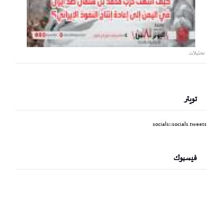
تحليلات
تويتر
socials::socials.tweets
فيسبوك