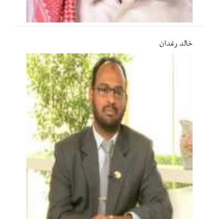
خالد رغدان