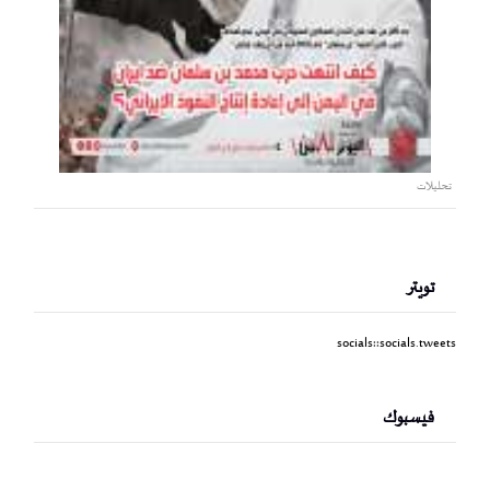
تحليلات
تويتر
socials::socials.tweets
فيسبوك