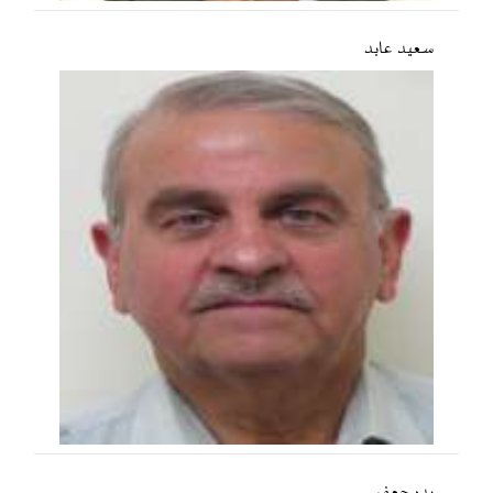
سعید عابد
بدر جعفر