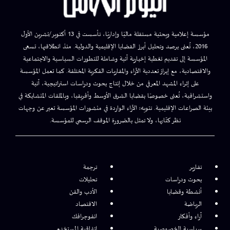
مؤسسة إعلامية وبحثية مستقلة ماليًا وإداريًا، تأسست في 13 أكتوبر/تشرين الأول
2016، تُعنى برصد وتحليل أبرز القضايا الإقليمية والدولية. منذ انطلاقتها، تسعى
المؤسسة إلى تقديم تغطية إخبارية آنية وشاملة للتطورات السياسية والاجتماعية
والاقتصادية، مع إبراز تعددية الآراء والمقاربات الفكرية المختلفة. كما تعمل المؤسسة
على إثراء المشهد المعرفي من خلال إنتاج بحوث ودراسات استراتيجية، آنية
واستشرافية، تُعنى خصوصًا بقضايا الشرق الأوسط وأفريقيا، وبالملفات المتشابكة في
بيئة الصراعات الإقليمية. تنويه: الآراء الواردة في منشورات المؤسسة تعبر عن وجهات
نظر كتّابها، ولا تمثل بالضرورة الموقف الرسمي للمؤسسة.
تقارير
ترجمة
بحوث ودراسات
تحليلات
أنشطة وقضايا
الأدب والفن
الرياضة
الاقتصاد
آراء وأفكار
انفوجرافك
سياسية الخصوصية
اتفاقية المستخدم