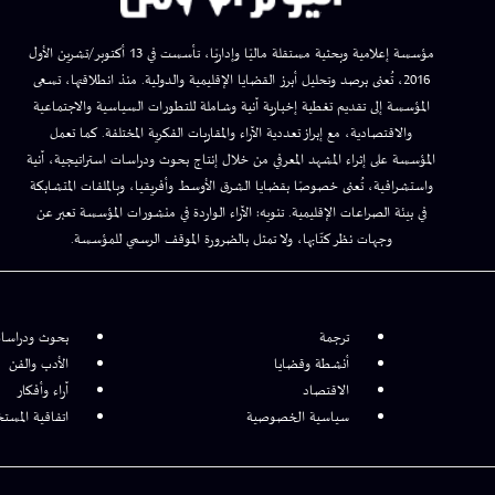
مؤسسة إعلامية وبحثية مستقلة ماليًا وإداريًا، تأسست في 13 أكتوبر/تشرين الأول
2016، تُعنى برصد وتحليل أبرز القضايا الإقليمية والدولية. منذ انطلاقتها، تسعى
المؤسسة إلى تقديم تغطية إخبارية آنية وشاملة للتطورات السياسية والاجتماعية
والاقتصادية، مع إبراز تعددية الآراء والمقاربات الفكرية المختلفة. كما تعمل
المؤسسة على إثراء المشهد المعرفي من خلال إنتاج بحوث ودراسات استراتيجية، آنية
واستشرافية، تُعنى خصوصًا بقضايا الشرق الأوسط وأفريقيا، وبالملفات المتشابكة
في بيئة الصراعات الإقليمية. تنويه: الآراء الواردة في منشورات المؤسسة تعبر عن
وجهات نظر كتّابها، ولا تمثل بالضرورة الموقف الرسمي للمؤسسة.
ترجمة
بحوث ودراسا
أنشطة وقضايا
الأدب والفن
الاقتصاد
آراء وأفكار
سياسية الخصوصية
اتفاقية المست