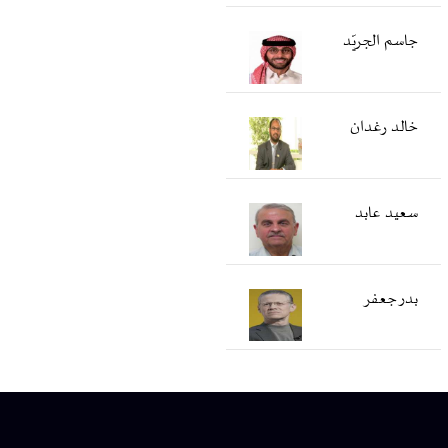
جاسم الجريّد
خالد رغدان
سعید عابد
بدر جعفر