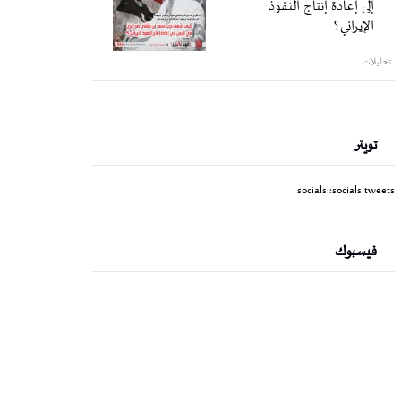
إلى إعادة إنتاج النفوذ
الإيراني؟
تحليلات
تويتر
socials::socials.tweets
فيسبوك