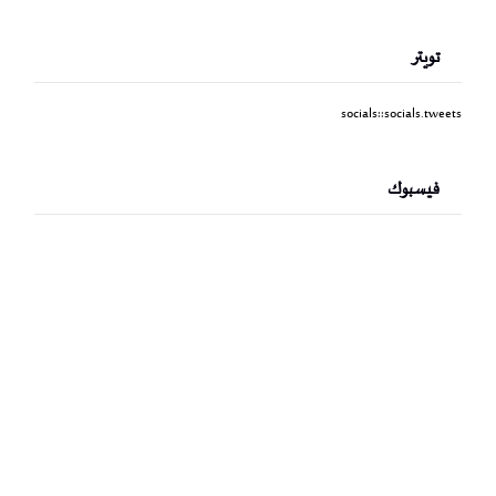
تويتر
socials::socials.tweets
فيسبوك