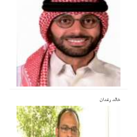
خالد رغدان