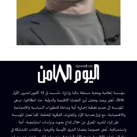
مؤسسة إعلامية وبحثية مستقلة ماليًا وإداريًا، تأسست في 13 أكتوبر/تشرين الأول
2016، تُعنى برصد وتحليل أبرز القضايا الإقليمية والدولية. منذ انطلاقتها، تسعى
المؤسسة إلى تقديم تغطية إخبارية آنية وشاملة للتطورات السياسية والاجتماعية
والاقتصادية، مع إبراز تعددية الآراء والمقاربات الفكرية المختلفة. كما تعمل المؤسسة
على إثراء المشهد المعرفي من خلال إنتاج بحوث ودراسات استراتيجية، آنية
واستشرافية، تُعنى خصوصًا بقضايا الشرق الأوسط وأفريقيا، وبالملفات المتشابكة في
بيئة الصراعات الإقليمية. تنويه: الآراء الواردة في منشورات المؤسسة تعبر عن وجهات