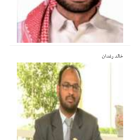
خالد رغدان