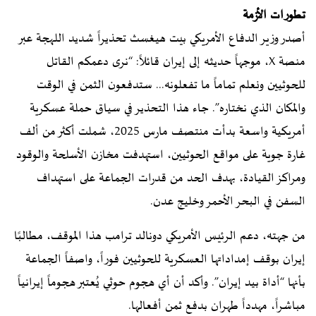
تطورات الأزمة
أصدر وزير الدفاع الأمريكي بيت هيغسث تحذيراً شديد اللهجة عبر
منصة X، موجهاً حديثه إلى إيران قائلاً: “نرى دعمكم القاتل
للحوثيين ونعلم تماماً ما تفعلونه... ستدفعون الثمن في الوقت
والمكان الذي نختاره”. جاء هذا التحذير في سياق حملة عسكرية
أمريكية واسعة بدأت منتصف مارس 2025، شملت أكثر من ألف
غارة جوية على مواقع الحوثيين، استهدفت مخازن الأسلحة والوقود
ومراكز القيادة، بهدف الحد من قدرات الجماعة على استهداف
السفن في البحر الأحمر وخليج عدن.
من جهته، دعم الرئيس الأمريكي دونالد ترامب هذا الموقف، مطالبًا
إيران بوقف إمداداتها العسكرية للحوثيين فوراً، واصفاً الجماعة
بأنها “أداة بيد إيران”. وأكد أن أي هجوم حوثي يُعتبر هجوماً إيرانياً
مباشراً، مهدداً طهران بدفع ثمن أفعالها.