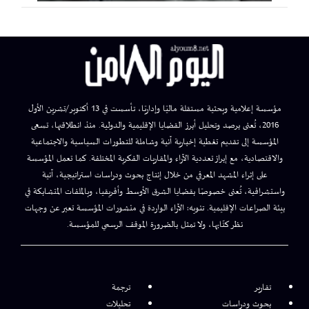
مؤسسة إعلامية وبحثية مستقلة ماليًا وإداريًا، تأسست في 13 أكتوبر/تشرين الأول
2016، تُعنى برصد وتحليل أبرز القضايا الإقليمية والدولية. منذ انطلاقتها، تسعى
المؤسسة إلى تقديم تغطية إخبارية آنية وشاملة للتطورات السياسية والاجتماعية
والاقتصادية، مع إبراز تعددية الآراء والمقاربات الفكرية المختلفة. كما تعمل المؤسسة
على إثراء المشهد المعرفي من خلال إنتاج بحوث ودراسات استراتيجية، آنية
واستشرافية، تُعنى خصوصًا بقضايا الشرق الأوسط وأفريقيا، وبالملفات المتشابكة في
بيئة الصراعات الإقليمية. تنويه: الآراء الواردة في منشورات المؤسسة تعبر عن وجهات
نظر كتّابها، ولا تمثل بالضرورة الموقف الرسمي للمؤسسة.
تقارير
ترجمة
بحوث ودراسات
تحليلات