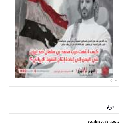
تحليلات
تويتر
socials::socials.tweets