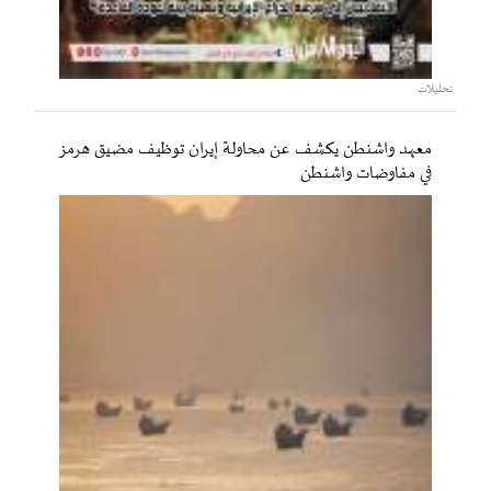
تحليلات
معهد واشنطن يكشف عن محاولة إيران توظيف مضيق هرمز
في مفاوضات واشنطن