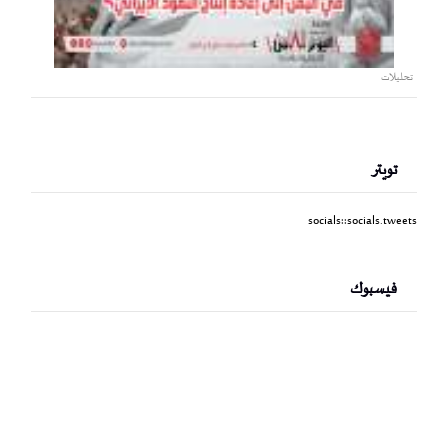
تحليلات
تويتر
socials::socials.tweets
فيسبوك