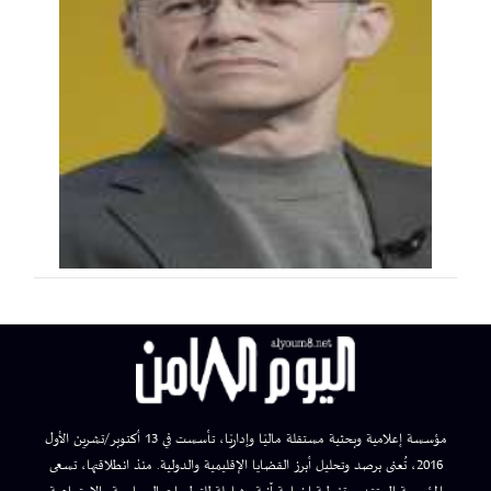
مؤسسة إعلامية وبحثية مستقلة ماليًا وإداريًا، تأسست في 13 أكتوبر/تشرين الأول
2016، تُعنى برصد وتحليل أبرز القضايا الإقليمية والدولية. منذ انطلاقتها، تسعى