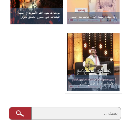
بودشارت يقود آلاف الأصوات في أمسية
وقار مبكر.. الجمال الذي خافت منه النساء
استثنائية على المسرح الشمالي بجرش
الأردن: عبادي الجوهر يسحر جمهور جرش
في أول ظهور له على المسرح الجنوبي