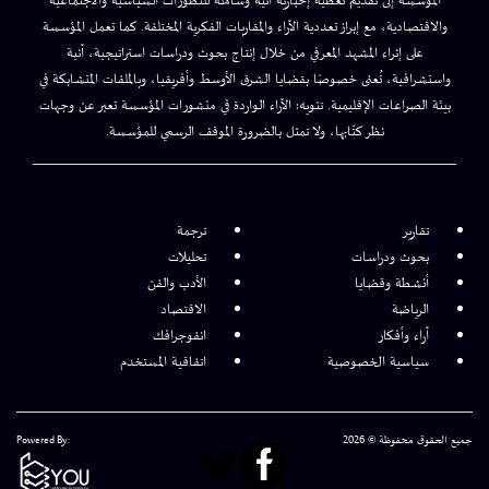
المؤسسة إلى تقديم تغطية إخبارية آنية وشاملة للتطورات السياسية والاجتماعية
والاقتصادية، مع إبراز تعددية الآراء والمقاربات الفكرية المختلفة. كما تعمل المؤسسة
على إثراء المشهد المعرفي من خلال إنتاج بحوث ودراسات استراتيجية، آنية
واستشرافية، تُعنى خصوصًا بقضايا الشرق الأوسط وأفريقيا، وبالملفات المتشابكة في
بيئة الصراعات الإقليمية. تنويه: الآراء الواردة في منشورات المؤسسة تعبر عن وجهات
نظر كتّابها، ولا تمثل بالضرورة الموقف الرسمي للمؤسسة.
تقارير
ترجمة
بحوث ودراسات
تحليلات
أنشطة وقضايا
الأدب والفن
الرياضة
الاقتصاد
آراء وأفكار
انفوجرافك
سياسية الخصوصية
اتفاقية المستخدم
جميع الحقوق محفوظة © 2026
Powered By: