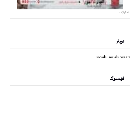
تحليلات
تويتر
socials::socials.tweets
فيسبوك