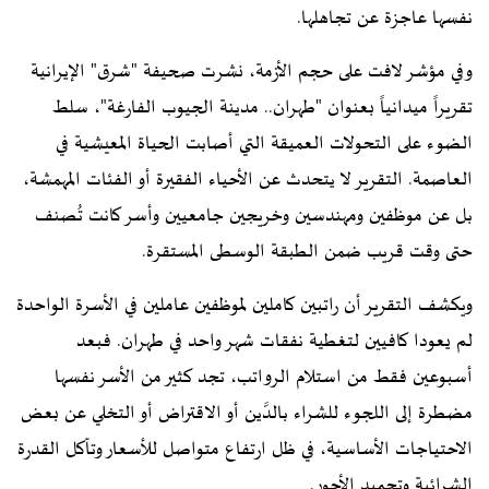
نفسها عاجزة عن تجاهلها.
وفي مؤشر لافت على حجم الأزمة، نشرت صحيفة "شرق" الإيرانية
تقريراً ميدانياً بعنوان "طهران.. مدينة الجيوب الفارغة"، سلط
الضوء على التحولات العميقة التي أصابت الحياة المعيشية في
العاصمة. التقرير لا يتحدث عن الأحياء الفقيرة أو الفئات المهمشة،
بل عن موظفين ومهندسين وخريجين جامعيين وأسر كانت تُصنف
حتى وقت قريب ضمن الطبقة الوسطى المستقرة.
ويكشف التقرير أن راتبين كاملين لموظفين عاملين في الأسرة الواحدة
لم يعودا كافيين لتغطية نفقات شهر واحد في طهران. فبعد
أسبوعين فقط من استلام الرواتب، تجد كثير من الأسر نفسها
مضطرة إلى اللجوء للشراء بالدَّين أو الاقتراض أو التخلي عن بعض
الاحتياجات الأساسية، في ظل ارتفاع متواصل للأسعار وتآكل القدرة
الشرائية وتجميد الأجور.