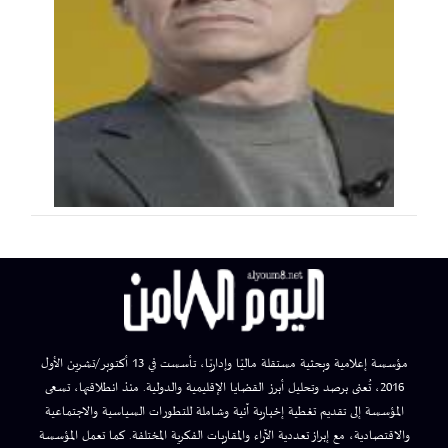
مؤسسة إعلامية وبحثية مستقلة ماليًا وإداريًا، تأسست في 13 أكتوبر/تشرين الأول
2016، تُعنى برصد وتحليل أبرز القضايا الإقليمية والدولية. منذ انطلاقتها، تسعى
المؤسسة إلى تقديم تغطية إخبارية آنية وشاملة للتطورات السياسية والاجتماعية
والاقتصادية، مع إبراز تعددية الآراء والمقاربات الفكرية المختلفة. كما تعمل المؤسسة