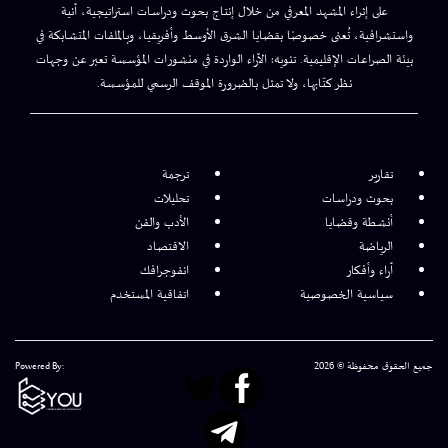
على إثراء المشهد المعرفي من خلال إنتاج بحوث ودراسات استراتيجية، آنية
واستشرافية، تُعنى خصوصًا بقضايا الشرق الأوسط وأفريقيا، وبالملفات المتشابكة في
بيئة الصراعات الإقليمية. تنويه: الآراء الواردة في منشورات المؤسسة تعبر عن وجهات
نظر كتّابها، ولا تمثل بالضرورة الموقف الرسمي للمؤسسة.
تقارير
ترجمة
بحوث ودراسات
تحليلات
أنشطة وقضايا
الأدب والفن
الرياضة
الاقتصاد
آراء وأفكار
انفوجرافك
سياسية الخصوصية
اتفاقية المستخدم
جميع الحقوق محفوظة © 2026
Powered By: