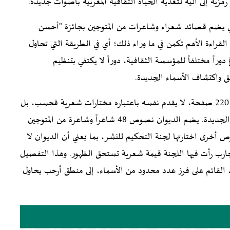
رمزية إلى آلية لتغذية الحياة الثقافية المغربية بأصوات جديدة.
عي يضم قصائد شعراء وشاعرات من المتوجين بجائزة "أحسن
قراءة الأهم تكمن في ما وراء ذلك؛ أي في الطريقة التي تحاول
اكش، منذ تأسيسها عام 2017، أن تصوغ دوراً مختلفاً للمؤسسة الثقافية، دوراً لا يكتفي بتنظيم
ثيق واكتشاف الأسماء الجديدة.
، الصادر في 220 صفحة، لا يقدم نفسه باعتباره مختارات شعرية فحسب، بل
كأرشيف سنوي تقريباً لجزء من الكتابة الشعرية المغربية الجديدة. يضم الديوان نصوص 48 شاعراً وشاعرة من المتوجين
أخرى اختارتها لجنة التحكيم للنشر، بما يعني أن الديوان لا
تجارب رأت فيها اللجنة قيمة شعرية تستحق الظهور. وهذا التفصيل
 القائم على فرز عدد محدود من الأسماء، إلى منطق أرحب يحاول