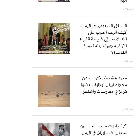
منها؟
تحليلات
التدخل السعودي في اليمن..
كيف انتهت الحرب على
الانقلابيين إلى شرعنة الذراع
الإيرانية وتهيئة بيئة لعودة
القاعدة؟
تحليلات
معهد واشنطن يكشف عن
محاولة إيران توظيف مضيق
هرمز في مفاوضات واشنطن
تحليلات
كيف انتهت حرب "محمد بن
سلمان" ضد إيران في اليمن