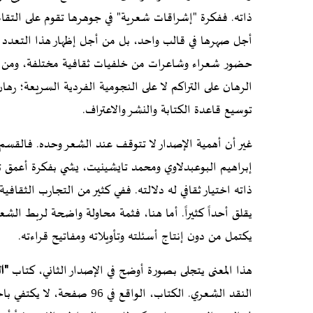
ذاته. ففكرة "إشراقات شعرية" في جوهرها تقوم على التقا
أجل صهرها في قالب واحد، بل من أجل إظهار هذا التعدد ن
حضور شعراء وشاعرات من خلفيات ثقافية مختلفة، ومن أجي
الرهان على التراكم لا على النجومية الفردية السريعة؛ رها
توسيع قاعدة الكتابة والنشر والاعتراف.
غير أن أهمية الإصدار لا تتوقف عند الشعر وحده. فالقسم 
إبراهيم البوعبدلاوي ومحمد تايشينيت، يشي بفكرة أعمق تتب
ذاته اختيار ثقافي له دلالته. ففي كثير من التجارب الثقافية ا
يقلق أحداً كثيراً. أما هنا، فثمة محاولة واضحة لربط الش
يكتمل من دون إنتاج أسئلته وتأويلاته ومفاتيح قراءته.
هذا المعنى يتجلى بصورة أوضح في الإصدار الثاني، كتاب
"ا
النقد الشعري. الكتاب، الواق