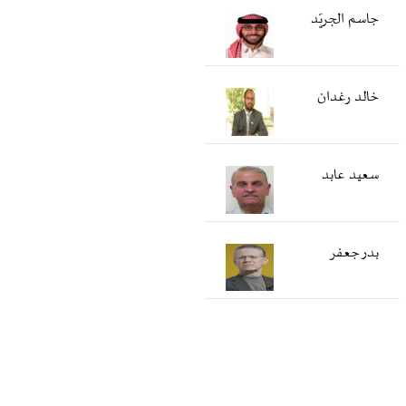
جاسم الجريّد
خالد رغدان
سعید عابد
بدر جعفر