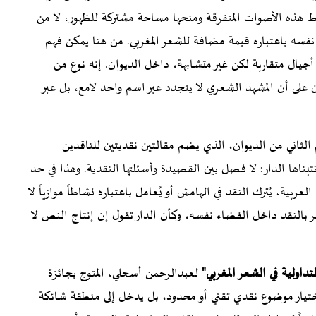
ط هذه الأصوات المتفرقة ومنحها مساحة مشتركة للظهور، لا من
فسه باعتباره قيمة مضافة للشعر المغربي. من هنا يمكن فهم
ال متقاربة لكن غير متشابهة، داخل الديوان. إنه نوع من
ن على أن المشهد الشعري لا يتجدد عبر اسم واحد لامع، بل عبر
الثاني من الديوان، الذي يضم مقالتين نقديتين للناقدين
ناها الدار: لا فصل بين القصيدة وأسئلتها النقدية. وهذا في حد
لعربية، يُترك النقد في الهامش أو يُعامل باعتباره نشاطاً موازياً لا
عر بالنقد داخل الفضاء نفسه، وكأن الدار تقول إن إنتاج النص لا
لتداولية في الشعر المغربي"
لعبدالرحمن أسحلي، المتوج بجائزة
ع في 96 صفحة، لا يكتفي باختيار موضوع نقدي تقني أو محدود، بل يدخل إلى منطقة شائكة