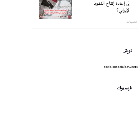
إلى إعادة إنتاج النفوذ
الإيراني؟
تحليلات
تويتر
socials::socials.tweets
فيسبوك