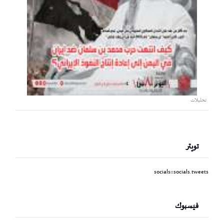
تحليلات
تويتر
socials::socials.tweets
فيسبوك