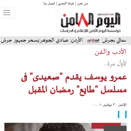
من نحن |
هيئة التحرير |
اتصل بنا
رش
الأردن: عبادي الجوهر يسحر جمهور جرش في أول ظهور ل
الأدب والفن
لأول مرة..
عمرو يوسف يقدم "صعيدى" فى
مسلسل "طايع" رمضان المقبل
الإثنين ٣٠ نوفمبر -٠٠٠١