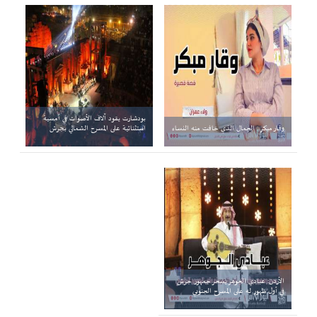
بودشارت يقود آلاف الأصوات في أمسية
وقار مبكر.. الجمال الذي خافت منه النساء
استثنائية على المسرح الشمالي بجرش
الأردن: عبادي الجوهر يسحر جمهور جرش
في أول ظهور له على المسرح الجنوبي