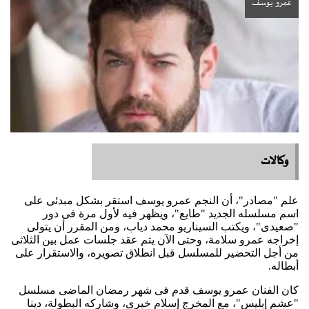
عمرو يوسف
وكالات
علم "مصادر"، أن النجم
عمرو يوسف
استقر بشكل مبدئى على
اسم مسلسله الجديد "طايع"، ويظهر فيه لأول مرة فى دور
"صعيدى"، ويكتب السيناريو محمد دياب، ومن المقرر أن يتولى
إخراجه عمرو سلامة، وحتى الآن يتم عقد جلسات عمل بين الثلاثى
من أجل التحضير للمسلسل قبل انطلاق تصويره، والاستقرار على
أبطاله.
كان الفنان عمرو يوسف قدم فى شهر رمضان الماضى مسلسل
"عشم إبليس"، مع المخرج إسلام خيرى، وشاركه البطولة، دينا