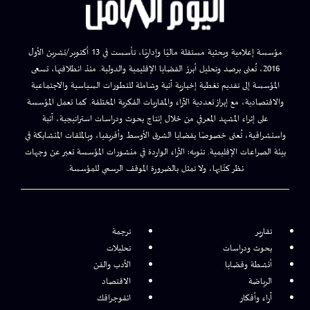
مؤسسة إعلامية وبحثية مستقلة ماليًا وإداريًا، تأسست في 13 أكتوبر/تشرين الأول
2016، تُعنى برصد وتحليل أبرز القضايا الإقليمية والدولية. منذ انطلاقتها، تسعى
المؤسسة إلى تقديم تغطية إخبارية آنية وشاملة للتطورات السياسية والاجتماعية
والاقتصادية، مع إبراز تعددية الآراء والمقاربات الفكرية المختلفة. كما تعمل المؤسسة
على إثراء المشهد المعرفي من خلال إنتاج بحوث ودراسات استراتيجية، آنية
واستشرافية، تُعنى خصوصًا بقضايا الشرق الأوسط وأفريقيا، وبالملفات المتشابكة في
بيئة الصراعات الإقليمية. تنويه: الآراء الواردة في منشورات المؤسسة تعبر عن وجهات
نظر كتّابها، ولا تمثل بالضرورة الموقف الرسمي للمؤسسة.
تقارير
ترجمة
بحوث ودراسات
تحليلات
أنشطة وقضايا
الأدب والفن
الرياضة
الاقتصاد
آراء وأفكار
انفوجرافك