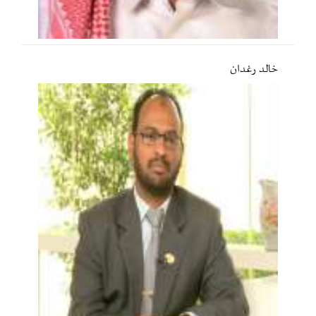
خالد رغدان