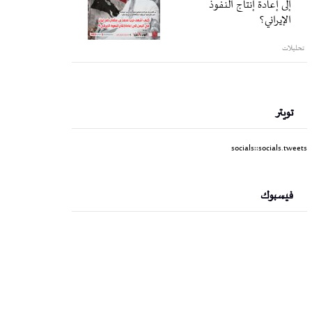
إلى إعادة إنتاج النفوذ
الإيراني؟
تحليلات
تويتر
socials::socials.tweets
فيسبوك