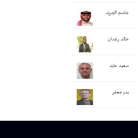
جاسم الجريّد
خالد رغدان
سعید عابد
بدر جعفر