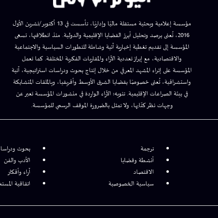
مؤسسة إعلامية وبحثية مستقلة ماليًا وإداريًا، تأسست في 13 أكتوبر/تشرين الأول
2016، تُعنى برصد وتحليل أبرز القضايا الإقليمية والدولية. منذ انطلاقتها، تسعى
المؤسسة إلى تقديم تغطية إخبارية آنية وشاملة للتطورات السياسية والاجتماعية
والاقتصادية، مع إبراز تعددية الآراء والمقاربات الفكرية المختلفة. كما تعمل
المؤسسة على إثراء المشهد المعرفي من خلال إنتاج بحوث ودراسات استراتيجية، آنية
واستشرافية، تُعنى خصوصًا بقضايا الشرق الأوسط وأفريقيا، وبالملفات المتشابكة
في بيئة الصراعات الإقليمية. تنويه: الآراء الواردة في منشورات المؤسسة تعبر عن
وجهات نظر كتّابها، ولا تمثل بالضرورة الموقف الرسمي للمؤسسة.
ترجمة
بحوث ودراسا
أنشطة وقضايا
الأدب والفن
الاقتصاد
آراء وأفكار
سياسية الخصوصية
اتفاقية المست