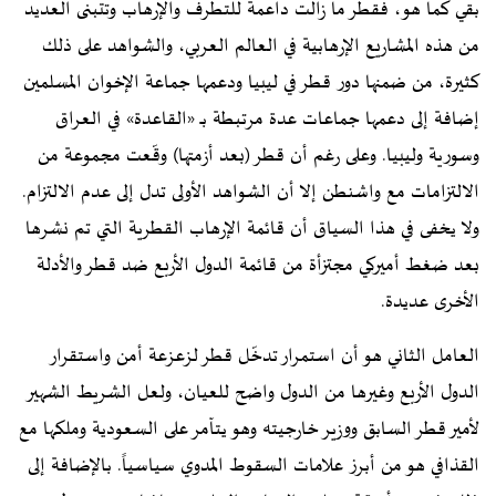
بقي كما هو، فقطر ما زالت داعمة للتطرف والإرهاب وتتبنى العديد
من هذه المشاريع الإرهابية في العالم العربي، والشواهد على ذلك
كثيرة، من ضمنها دور قطر في ليبيا ودعمها جماعة الإخوان المسلمين
إضافة إلى دعمها جماعات عدة مرتبطة بـ «القاعدة» في العراق
وسورية وليبيا. وعلى رغم أن قطر (بعد أزمتها) وقّعت مجموعة من
الالتزامات مع واشنطن إلا أن الشواهد الأولى تدل إلى عدم الالتزام.
ولا يخفى في هذا السياق أن قائمة الإرهاب القطرية التي تم نشرها
بعد ضغط أميركي مجتزأة من قائمة الدول الأربع ضد قطر والأدلة
الأخرى عديدة.
العامل الثاني هو أن استمرار تدخّل قطر لزعزعة أمن واستقرار
الدول الأربع وغيرها من الدول واضح للعيان، ولعل الشريط الشهير
لأمير قطر السابق ووزير خارجيته وهو يتآمر على السعودية وملكها مع
القذافي هو من أبرز علامات السقوط المدوي سياسياً. بالإضافة إلى