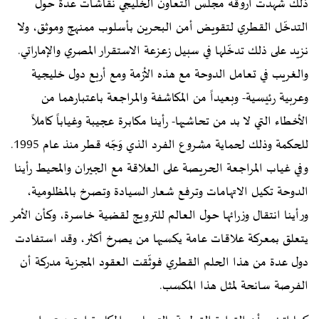
ذلك شهدت أروقة مجلس التعاون الخليجي نقاشات عدة حول
التدخّل القطري لتقويض أمن البحرين بأسلوب ممنهج وموثق، ولا
نزيد على ذلك تدخّلها في سبيل زعزعة الاستقرار المصري والإماراتي.
والغريب في تعامل الدوحة مع هذه الأزمة ومع أربع دول خليجية
وعربية رئيسية- وبعيداً من المكاشفة والمراجعة باعتبارهما من
الأخطاء التي لا بد من تحاشيها- رأينا مكابرة عجيبة وغياباً كاملاً
للحكمة وذلك لحماية مشروع الفرد الذي وَجّه قطر منذ عام 1995.
وفي غياب المراجعة الحريصة على العلاقة مع الجيران والمحيط رأينا
الدوحة تكيل الاتهامات وترفع شعار السيادة وتصرخ بالمظلومية،
ورأينا انتقال وزرائها حول العالم للترويج لقضية خاسرة، وكأن الأمر
يتعلق بمعركة علاقات عامة يكسبها من يصرخ أكثر، وقد استفادت
دول عدة من هذا الحلم القطري فوثّقت العقود المجزية مدركة أن
الفرصة سانحة لمثل هذا المكسب.