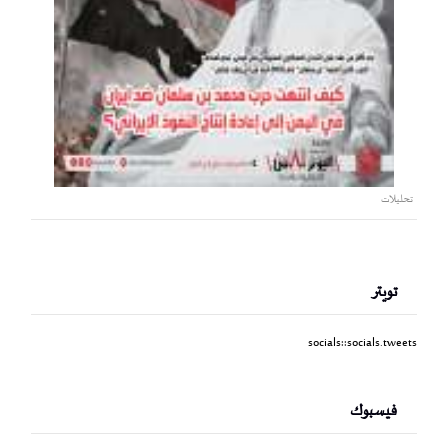
تحليلات
تويتر
socials::socials.tweets
فيسبوك