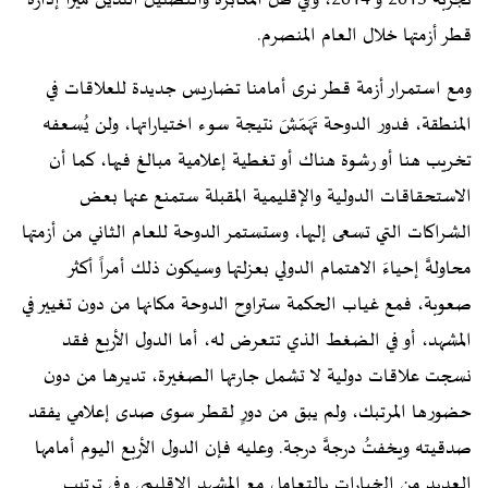
تجربة 2013 و 2014، وفي ظل المكابرة والتضليل اللذين ميّزا إدارة
قطر أزمتها خلال العام المنصرم.
ومع استمرار أزمة قطر نرى أمامنا تضاريس جديدة للعلاقات في
المنطقة، فدور الدوحة تَهَمّشَ نتيجة سوء اختياراتها، ولن يُسعفه
تخريب هنا أو رشوة هناك أو تغطية إعلامية مبالغ فيها، كما أن
الاستحقاقات الدولية والإقليمية المقبلة ستمنع عنها بعض
الشراكات التي تسعى إليها، وستستمر الدوحة للعام الثاني من أزمتها
محاولةً إحياءَ الاهتمام الدولي بعزلتها وسيكون ذلك أمراً أكثر
صعوبة، فمع غياب الحكمة ستراوح الدوحة مكانها من دون تغيير في
المشهد، أو في الضغط الذي تتعرض له، أما الدول الأربع فقد
نسجت علاقات دولية لا تشمل جارتها الصغيرة، تديرها من دون
حضورها المرتبك، ولم يبق من دورٍ لقطر سوى صدى إعلامي يفقد
صدقيته ويخفتُ درجةً درجة. وعليه فإن الدول الأربع اليوم أمامها
العديد من الخيارات بالتعامل مع المشهد الإقليمي وفي ترتيب