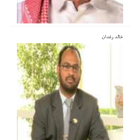
خالد رغدان