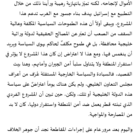
الأموال لإنجاحه، لكنه تميّز بانتهازية رهيبة ورأينا ذلك من خلال
التطبيع مع إسرائيل بهدف بناء جسور مع الغرب تدعم هذا
المشروع، ويبقى أولاً أن هذه الطموحات السياسية المكلفة وعالية
السقف من الصعب أن تعبّر عن المصالح الحقيقية لدولة وراثية
خليجية محافظة، بل هي طموح مكلفٌ لحاكم يهوى السياسة ويريد
أن ينغمس فيها، ومع هذا لا اعتراض إن كان هذا المشروع لا يؤثر في
استقرار المنطقة ولا يتناول سلباً أمن الجيران وأمانهم، وهنا بيت
القصيد، فالسيادة والسياسة الخارجية المستقلة عُرْف من أعراف
مجلس التعاون الخليجي، ولم يكن هناك يوماً اعتراضٌ على سياسة
هذه الدولة الخليجية أو تلك، ولكن، حين تبين أن المشروع الفردي
الذي تبنته قطر يعمل ضد أمن المنطقة واستقرار دولها، كان لا بد
من المصارحة والمواجهة.
واليوم بعد مرور عام على إجراءات المقاطعة نجد أن جوهر الخلاف