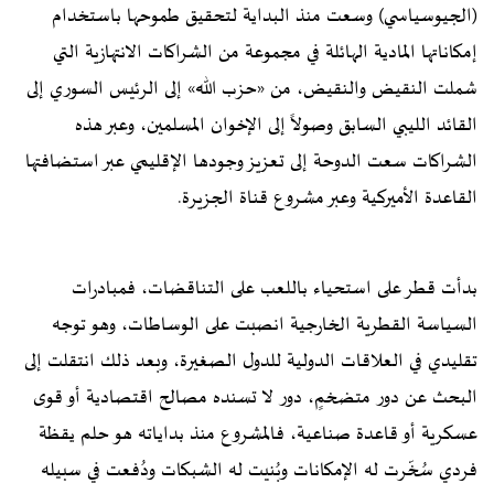
(الجيوسياسي) وسعت منذ البداية لتحقيق طموحها باستخدام
إمكاناتها المادية الهائلة في مجموعة من الشراكات الانتهازية التي
شملت النقيض والنقيض، من «حزب الله» إلى الرئيس السوري إلى
القائد الليبي السابق وصولاً إلى الإخوان المسلمين، وعبر هذه
الشراكات سعت الدوحة إلى تعزيز وجودها الإقليمي عبر استضافتها
القاعدة الأميركية وعبر مشروع قناة الجزيرة.
بدأت قطر على استحياء باللعب على التناقضات، فمبادرات
السياسة القطرية الخارجية انصبت على الوساطات، وهو توجه
تقليدي في العلاقات الدولية للدول الصغيرة، وبعد ذلك انتقلت إلى
البحث عن دور متضخمٍ، دور لا تسنده مصالح اقتصادية أو قوى
عسكرية أو قاعدة صناعية، فالمشروع منذ بداياته هو حلم يقظة
فردي سُخّرت له الإمكانات وبُنيت له الشبكات ودُفعت في سبيله