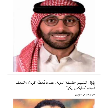
زلزال التشييع وفلسفة الهوية.. عندما تُحطّم كربلاء والنجف
أصنام "سايكس بيكو"
حيدر حسين سويري