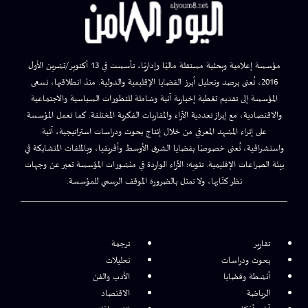
مؤسسة إعلامية وبحثية مستقلة ماليًا وإداريًا، تأسست في 13 أكتوبر/تشرين الأول
2016، تُعنى برصد وتحليل أبرز القضايا الإقليمية والدولية. منذ انطلاقتها، تسعى
المؤسسة إلى تقديم تغطية إخبارية آنية وشاملة للتطورات السياسية والاجتماعية
والاقتصادية، مع إبراز تعددية الآراء والمقاربات الفكرية المختلفة. كما تعمل المؤسسة
على إثراء المشهد المعرفي من خلال إنتاج بحوث ودراسات استراتيجية، آنية
واستشرافية، تُعنى خصوصًا بقضايا الشرق الأوسط وأفريقيا، وبالملفات المتشابكة في
بيئة الصراعات الإقليمية. تنويه: الآراء الواردة في منشورات المؤسسة تعبر عن وجهات
نظر كتّابها، ولا تمثل بالضرورة الموقف الرسمي للمؤسسة.
تقارير
ترجمة
بحوث ودراسات
تحليلات
أنشطة وقضايا
الأدب والفن
الرياضة
الاقتصاد