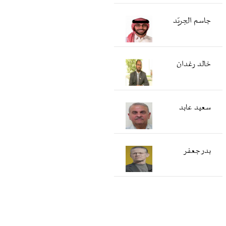
جاسم الجريّد
خالد رغدان
سعید عابد
بدر جعفر