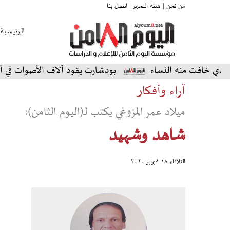
من نحن |
هيئة التحرير |
اتصل بنا
الرئيسية
ت منه النساء
بودشارت يقود آلاف الأصوات في أمسية استث
آراء وأفكار
ميلاد عمر المزوغي يكتب لـ(اليوم الثامن):
شاهد وشهيد
الثلاثاء ١٨ فبراير ٢٠٢٠