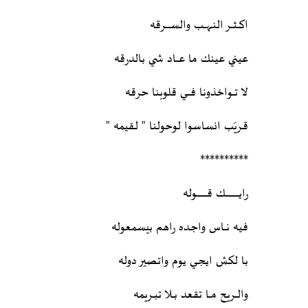
اكـــثـــر النـــهــــب والســـــــرقه
عيني عينك ما عــــاد شي بالدرقه
لا تـــواخذونا فــــــي قلوبنا حرقه
قـريّب انساسوا لوحولنا " لـقيمه "
**********
رايـــــــــــــــــــك قـــــــــــــــوله
فيه نـــاس واجـده راهم بيسمعوله
با لكش ايجـــي يوم واتصير دوله
والـــريح مـــا تقعد بـــلا تبــريمه