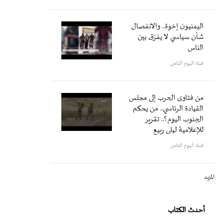
اليمنيون إخوة.. والانفصال
شأن سياسي لا يفرّق بين
الناس
قناة اليوم الثامن
من فتاوى الحرب إلى مجلس
القيادة الرئاسي.. من يحكم
الجنوب اليوم؟.. تقرير
للإعلامية ليلى ربيع
قناة اليوم الثامن
المزيد
أحدث الكتاب