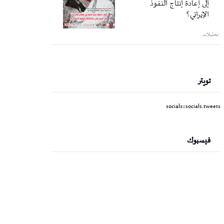
إلى إعادة إنتاج النفوذ
الإيراني؟
تحليلات
تويتر
socials::socials.tweets
فيسبوك