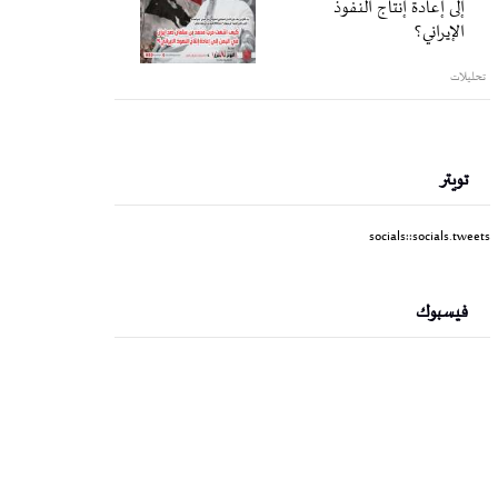
إلى إعادة إنتاج النفوذ
الإيراني؟
تحليلات
تويتر
socials::socials.tweets
فيسبوك