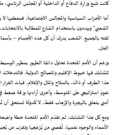
كانت تتبع وزارة الدفاع أو الداخلية أو المجلس الرئاسي، م
أما الأحزاب السياسية والمجالس الاجتماعية، فمعظمها لا
الشعبي” ويهددون باستخدام الشارع للمطالبة بالانتخابات
ثقته بالجميع. الشعب يدرك أن كل هذه الأجسام – بأسمائها 
الحل.
ورغم أن الأمم المتحدة تحاول دائمًا الظهور بمظهر الوسيط ا
تتشابك فيها خيوط الإقليم والمصالح الدولية. فالتدخلات 
هذا الطرف أو ذاك، بالسلاح والمال والإعلام، فبات القرار 
نفوذٍ استراتيجي على المتوسط، وأخرى أرادتها ورقة ضغط في
أمني يتعلق بالهجرة والإرهاب فقط، لا كدولة تستحق أن تُ
ومع كل هذا التشابك، لم تقدّم الأمم المتحدة خطة واضحة
الأسماء والوجوه نفسها، تُقصي من يُزعجها وتقرّب من يُجيد