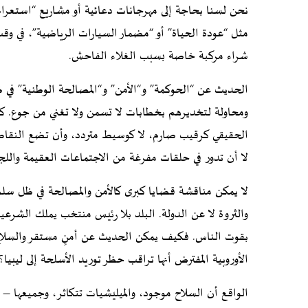
نحن لسنا بحاجة إلى مهرجانات دعائية أو مشاريع “استعراض
مثل “عودة الحياة” أو “مضمار السيارات الرياضية”، في وقتٍ 
شراء مركبة خاصة بسبب الغلاء الفاحش.
الحديث عن “الحوكمة” و“الأمن” و“المصالحة الوطنية” في 
ومحاولة لتخديرهم بخطابات لا تسمن ولا تغني من جوع. كان ع
الحقيقي كرقيب صارم، لا كوسيط متردد، وأن تضع النقاط على
لا أن تدور في حلقات مفرغة من الاجتماعات العقيمة واللجان 
لا يمكن مناقشة قضايا كبرى كالأمن والمصالحة في ظل سل
والثروة لا عن الدولة. البلد بلا رئيس منتخب يملك الشرعية
بقوت الناس. فكيف يمكن الحديث عن أمنٍ مستقر والسلاح م
الأوروبية المفترض أنها تراقب حظر توريد الأسلحة إلى ليبيا؟!
الواقع أن السلاح موجود، والميليشيات تتكاثر، وجميعها –