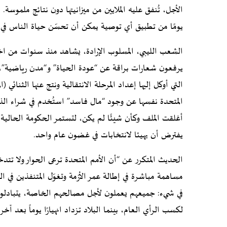
الأجل، تُنفق عليه الملايين من ميزانيتها دون نتائج ملموسة
يومًا من تطبيق أي توصية يمكن أن تحسّن حياة الناس في ه
الشعب الليبي، المسلوب الإرادة، يشاهد منذ سنوات من اختا
التي أوكل إليها إعداد المرحلة الانتقالية ونتج عنها الثنائ
المتحدة نفسها عن وجود “مال فاسد” استُخدم في شراء الذ
أغلقت الملف وكأن شيئًا لم يكن، لتستمر الحكومة الحالية 
يفترض أن يهيئا لانتخابات في غضون عام واحد.
الحديث المتكرر عن “أن الأمم المتحدة ترعى الحوار ولا تت
مساهمة مباشرة في إطالة عمر الأزمة وتغوّل المتنفذين في ال
في شيء: جميعهم يعملون لأجل مصالحهم الخاصة، يتبادلون 
لكسب الرأي العام، بينما البلاد تزداد انهيارًا يوماً بعد آخر.