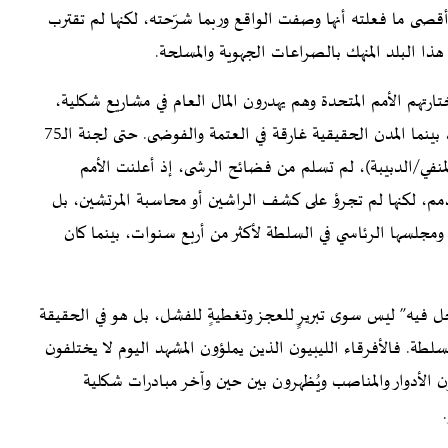
. أقصى ما فعلته أنها وصفت الواقع وربما شرّحته، لكنها لم تقترب
ذا البلد المنهك بالصراعات الجهوية والمسلحة.
رتهم الأمم المتحدة وهم يهدرون المال العام في مشاريع شكلية،
يرفعون شعارات براقة عن “عودة الحياة” و“مدن رياضية”، بينما المدن الحقيقية غارقة في العتمة والفوضى. حتى لجنة الـ75
ي (المنفي/الدبيبة)، لم تسلم من فضائح الرشى، إذ أعلنت الأمم
مم، لكنها لم تجرؤ على كشف الراشين أو محاسبة المرتشين، بل
ومجلسها الرئاسي في السلطة لأكثر من أربع سنوات، بينما كان
دخل فيه” ليس سوى تبريرٍ للعجز وتغطيةٍ للفشل، بل هو في الحقيقة
سلطة. فالأفرقاء الليبيون الذين يملؤون المشهد اليوم لا يختلفون
الأدوار والمناصب ويُظهرون بين حين وآخر مبادرات شكلية