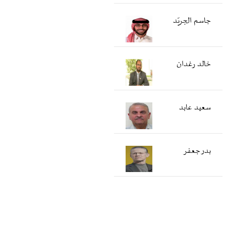
جاسم الجريّد
خالد رغدان
سعید عابد
بدر جعفر