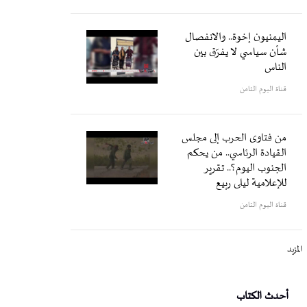
اليمنيون إخوة.. والانفصال
شأن سياسي لا يفرّق بين
الناس
قناة اليوم الثامن
من فتاوى الحرب إلى مجلس
القيادة الرئاسي.. من يحكم
الجنوب اليوم؟.. تقرير
للإعلامية ليلى ربيع
قناة اليوم الثامن
المزيد
أحدث الكتاب