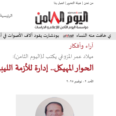
من نحن |
هيئة التحرير |
اتصل بنا
الرئيسية
ت منه النساء
بودشارت يقود آلاف الأصوات في أمسية استث
آراء وأفكار
ميلاد عمر المزوغي يكتب لـ(اليوم الثامن):
الحوار المهيكل.. إدارة للأزمة الليبي
الأحد ٠٢ نوفمبر ٢٠٢٥