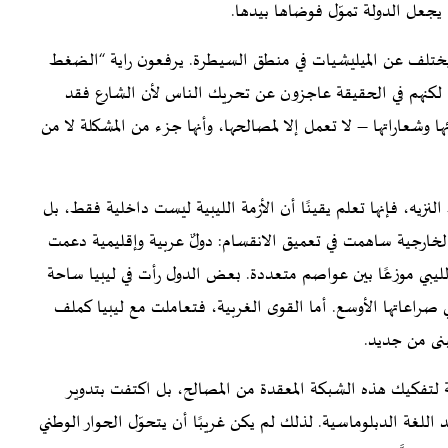
ا يجعل الدولة تموّل فوضاها بيدها.
 يختلف عن الميليشيات في منطق السيطرة. يرفعون راية “الضغط
، لكنهم في الحقيقة عاجزون عن تحريك الناس لأن الشارع فقد
وشعاراتها – لا تعمل إلا لمصالحها، وأنها جزء من المشكلة لا من
لنزيه، فإنها تعلم يقينًا أن الأزمة الليبية ليست داخلية فقط، بل
الخارجية ساهمت في تعميق الانقسام: دولٌ عربية وإقليمية دعمت
الليبي موزعًا بين عواصم متعددة. بعض الدول رأت في ليبيا ساحة
 صراعاتها الأوسع. أما القوى الغربية، فتعاملت مع ليبيا كملف
بنى من جديد.
 لتفكيك هذه الشبكة المعقدة من المصالح، بل اكتفت بتدوير
 اللغة الدبلوماسية. لذلك لم يكن غريبًا أن يتحوّل الحوار الوطني