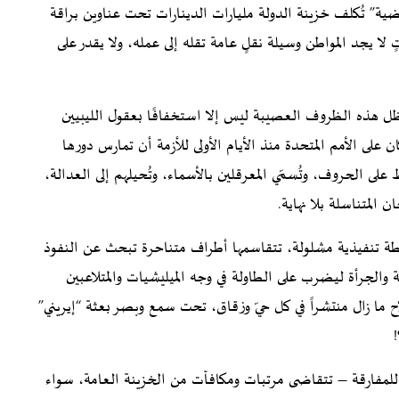
ية” تُكلف خزينة الدولة مليارات الدينارات تحت عناوين براقة
لا يجد المواطن وسيلة نقلٍ عامة تقله إلى عمله، ولا يقدر على
ظل هذه الظروف العصيبة ليس إلا استخفافًا بعقول الليبيين
لى الأمم المتحدة منذ الأيام الأولى للأزمة أن تمارس دورها
 الحروف، وتُسمّي المعرقلين بالأسماء، وتُحيلهم إلى العدالة،
المتناسلة بلا نهاية.
طة تنفيذية مشلولة، تتقاسمها أطراف متناحرة تبحث عن النفوذ
 والجرأة ليضرب على الطاولة في وجه الميليشيات والمتلاعبين
ا زال منتشراً في كل حيّ وزقاق، تحت سمع وبصر بعثة “إيريني”
 للمفارقة – تتقاضى مرتبات ومكافآت من الخزينة العامة، سواء