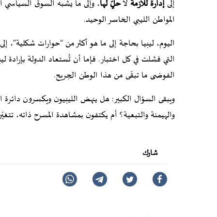
إلى
إدارة للأزمة
لا
حلٍّ لها
، وإلى ما يشبه السوق السياسي الذي
المواطن الليبي الخاسر الوحيد.
اليوم، ليبيا بحاجة إلى ما هو أكثر من “حوارات شكلية”، إل
التي فشلت في كل اختبار. فإما أن تُستعاد الدولة بإرادة لي
الفوضى ما تبقّى من هذا الوطن الجريح.
ويبقى السؤال الكبير: هل ينهض الليبيون ويكسرون دائرة ال
والهيمنة والتبعية؟ أم يكتفون بمشاهدة المسرح ذاته، تتغيّر
شارك