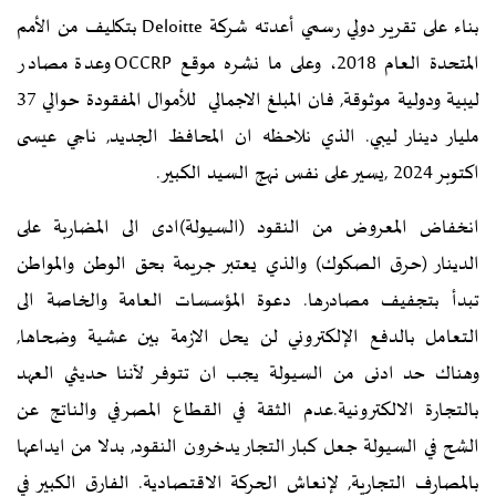
بناء على تقرير دولي رسمي أعدته شركة Deloitte بتكليف من الأمم
المتحدة العام 2018، وعلى ما نشره موقع OCCRP وعدة مصادر
ليبية ودولية موثوقة, فان المبلغ الاجمالي للأموال المفقودة حوالي 37
مليار دينار ليبي. الذي نلاحظه ان المحافظ الجديد, ناجي عيسى
اكتوبر 2024 ,يسير على نفس نهج السيد الكبير.
انخفاض المعروض من النقود (السيولة)ادى الى المضاربة على
الدينار (حرق الصكوك) والذي يعتبر جريمة بحق الوطن والمواطن
تبدأ بتجفيف مصادرها. دعوة المؤسسات العامة والخاصة الى
التعامل بالدفع الإلكتروني لن يحل الازمة بين عشية وضحاها,
وهناك حد ادنى من السيولة يجب ان تتوفر لآننا حديثي العهد
بالتجارة الالكترونية.عدم الثقة في القطاع المصرفي والناتج عن
الشح في السيولة جعل كبار التجار يدخرون النقود, بدلا من ايداعها
بالمصارف التجارية, لإنعاش الحركة الاقتصادية. الفارق الكبير في