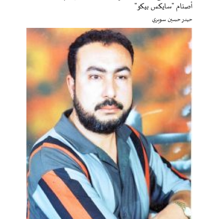
أصنام "سايكس بيكو"
حيدر حسين سويري