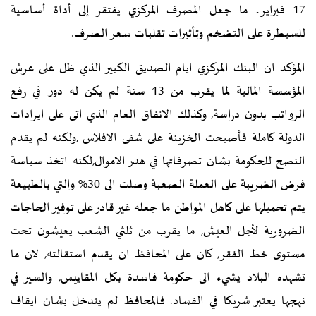
17 فبراير، ما جعل المصرف المركزي يفتقر إلى أداة أساسية
للسيطرة على التضخم وتأثيرات تقلبات سعر الصرف.
المؤكد ان البنك المركزي ايام الصديق الكبير الذي ظل على عرش
المؤسسة المالية لما يقرب من 13 سنة لم يكن له دور في رفع
الرواتب بدون دراسة, وكذلك الانفاق العام الذي اتى على ايرادات
الدولة كاملة فأصبحت الخزينة على شفى الافلاس ,ولكنه لم يقدم
النصح للحكومة بشان تصرفاتها في هدر الاموال,لكنه اتخذ سياسة
فرض الضريبة على العملة الصعبة وصلت الى 30% والتي بالطبيعة
يتم تحميلها على كاهل المواطن ما جعله غير قادر على توفير الحاجات
الضرورية لأجل العيش, ما يقرب من ثلثي الشعب يعيشون تحت
مستوى خط الفقر, كان على المحافظ ان يقدم استقالته, لان ما
تشهده البلاد يشيء الى حكومة فاسدة بكل المقاييس, والسير في
نهجها يعتبر شريكا في الفساد. فالمحافظ لم يتدخل بشان ايقاف