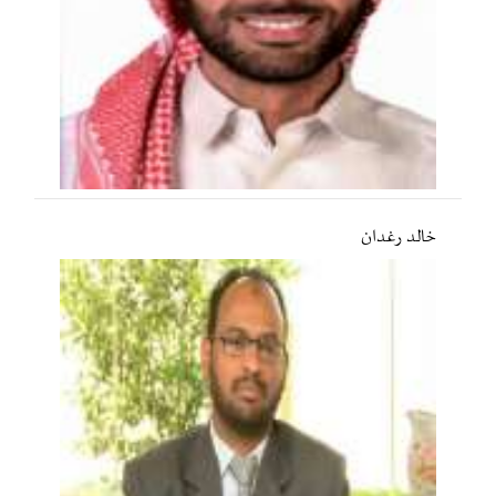
خالد رغدان