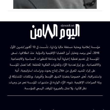
مؤسسة إعلامية وبحثية مستقلة ماليًا وإداريًا، تأسست في 13 أكتوبر/تشرين الأول
2016، تُعنى برصد وتحليل أبرز القضايا الإقليمية والدولية. منذ انطلاقتها، تسعى
المؤسسة إلى تقديم تغطية إخبارية آنية وشاملة للتطورات السياسية والاجتماعية
والاقتصادية، مع إبراز تعددية الآراء والمقاربات الفكرية المختلفة. كما تعمل المؤسسة
على إثراء المشهد المعرفي من خلال إنتاج بحوث ودراسات استراتيجية، آنية
واستشرافية، تُعنى خصوصًا بقضايا الشرق الأوسط وأفريقيا، وبالملفات المتشابكة في
بيئة الصراعات الإقليمية. تنويه: الآراء الواردة في منشورات المؤسسة تعبر عن وجهات
نظر كتّابها، ولا تمثل بالضرورة الموقف الرسمي للمؤسسة.