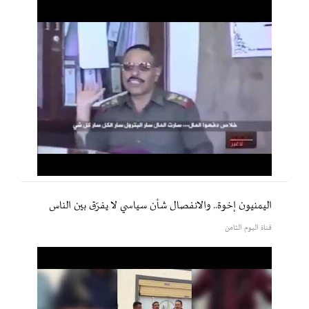
اليمنيون إخوة.. والانفصال شأن سياسي لا يفرّق بين الناس
قناة اليوم الثامن