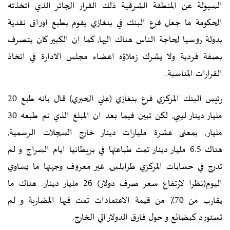
السيولة عن المنطقة الشرقية ذلك القرار الجائر الذي اتخذته
الحكومة ما جعل فرع البنك في بنغازي يقوم بطبع اوراق نقدية
بدولة روسيا لحاجة الناس هناك اليها, كما ان الكبير كان يتصرف
بصفة فردية ولا يشرك زملاؤه اعضاء مجلس الادارة في اتخاذ
القرارات المناسبة.
رئيس البنك المركزي فرع بنغازي (علي الحبري) قال بانه طبع 20
مليار دينار ليبي, لكن تبين فيما بعد ان المبلغ الذي تم طبعه 30
مليار, بمعنى عشرة مليارات دينار خارج السجلات الرسمية,
هناك 6.5 مليار دينار تمت طباعتها في بريطانيا ايام السراج و لم
تدرج في حسابات المركزي طرابلس, غير معروف وجهتها ما يساوي
اليوم(نظرا لارتفاع سعر صرف دولار) 26 مليار دينار. هناك ما
يقارب من 70٪ من قيمة الاعتمادات تمت فيها المضاربة و لم
تستورد كبضائع و حول فارق الدولار الي الخارج.