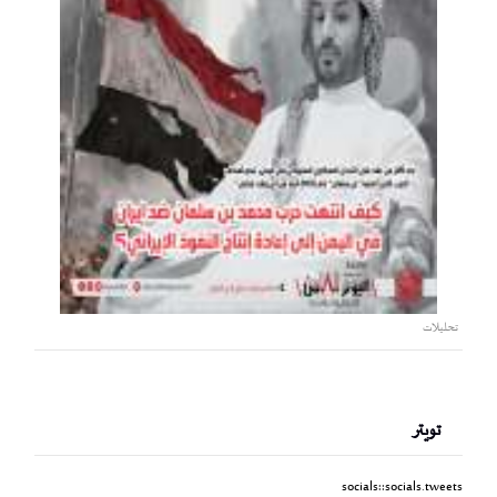
تحليلات
تويتر
socials::socials.tweets