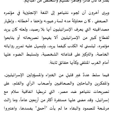
بقدر ما كان قادراً وجاهزاً لقتلهم والتخلص من أعبائهم.
ويرى آخرون أن لجوء نتنياهو إلى اللغة الإنجليزية في مؤتمره
الصحفي، كان محاولةً منه لستر عيوبه وإخفاء أخطائه، وإظهار
مصداقيته التي يعرف الإسرائيليون أنها بلا رصيد، ولعله كان يريد
لقطاعٍ كبيرٍ من الإسرائيليين ألا يفهموا تصريحاته أو يتابعوا
مؤتمره، ليتسنى له الكذب كيفما يريد، وليسهل عليه تمرير رواياته
الخاصة، والتركيز على قناعاته الشخصية، وتسليط الضوء عليها
أمام الغرب المتلقي وكأنها حقائق ثابتة.
فيما سلط عددٌ غير قليلٍ من الخبراء والمسؤولين الإسرائيليين،
والمفكرين والباحثين والصحافيين وأصحاب الرأي والقلم، على
تصريحات نتنياهو ضد مصر، التي تربطها اتفاقية سلام مع
إسرائيل، وقد مضى عليها مستقرة أكثر من أربعين عاماً، وما زالت
مرشحة للصمود والبقاء ما لم يأت "أحمق" يفسدها، واعتبروا