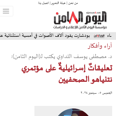
من نحن |
هيئة التحرير |
اتصل بنا
شارت يقود آلاف الأصوات في أمسية استثنائية على المسرح الشمال
آراء وأفكار
د. مصطفى يوسف اللداوي يكتب لـ(اليوم الثامن):
تعليقاتٌ إسرائيليةٌ على مؤتمري
نتنياهو الصحفيين
الخميس ٠٥ سبتمبر ٢٠٢٤