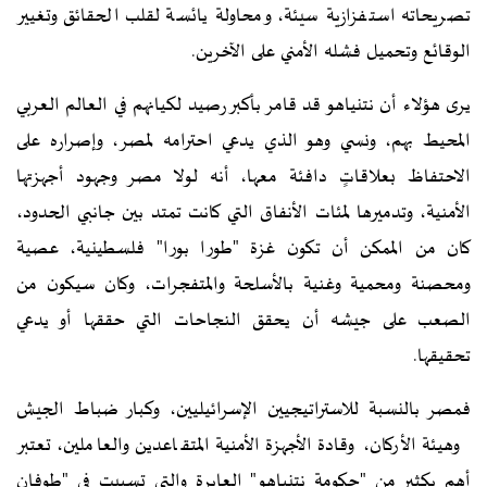
تصريحاته استفزازية سيئة، ومحاولة يائسة لقلب الحقائق وتغيير
الوقائع وتحميل فشله الأمني على الآخرين.
يرى هؤلاء أن نتنياهو قد قامر بأكبر رصيد لكيانهم في العالم العربي
المحيط بهم، ونسي وهو الذي يدعي احترامه لمصر، وإصراره على
الاحتفاظ بعلاقاتٍ دافئة معها، أنه لولا مصر وجهود أجهزتها
الأمنية، وتدميرها لمئات الأنفاق التي كانت تمتد بين جانبي الحدود،
كان من الممكن أن تكون غزة "طورا بورا" فلسطينية، عصية
ومحصنة ومحمية وغنية بالأسلحة والمتفجرات، وكان سيكون من
الصعب على جيشه أن يحقق النجاحات التي حققها أو يدعي
تحقيقها.
فمصر بالنسبة للاستراتيجيين الإسرائيليين، وكبار ضباط الجيش
وهيئة الأركان، وقادة الأجهزة الأمنية المتقاعدين والعاملين، تعتبر
أهم بكثير من "حكومة نتنياهو" العابرة والتي تسببت في "طوفان