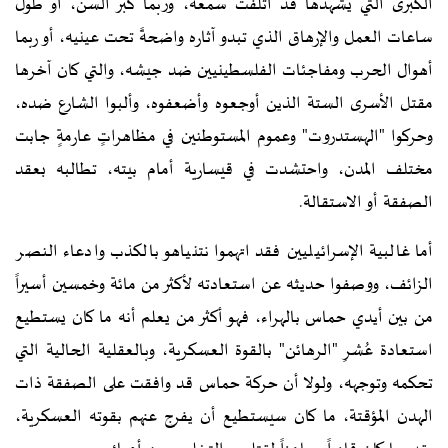
الكبرى التي يشهدها قد أتلفت سمعه، وربما كبر السن، أو طول
ساعات العمل والإرهاق الذي تبدو آثاره واضحةً تحت عينيه، أو ربما
أهوال الحرب ومفاجئات الفلسطينيين ضد جيشه، والتي كان آخرها
مقتل الأسرى الستة الذين أوجعوه وأضعفوه، وألبوا الشارع ضده،
وحركوا "الهستدروت" وعموم المستوطنين في مظاهراتٍ عارمةٍ جابت
مختلف المدن، واحتشدت في قيسارية أمام بيته، تطالبه بعقد
الصفقة أو الاستقالة.
أما غالبية الإسرائيليين فقد اتهموا نتنياهو بالكذب وادعاء النصر
الزائف، ووصفوا حديثه عن استعادته لأكثر من مائة وخمسين أسيراً
من بين أيدي حماس بالهراء، فهو أكثر من يعلم أنه ما كان يستطيع
استعادة عُشرِ "الرهائن" بالقوة العسكرية، وبالعقلية الحالية التي
تحكمه وتوجهه، ولولا أن حركة حماس قد وافقت على الصفقة ذات
الهدن المؤقتة، ما كان سيستطيع أن يفرج عنهم بقوته العسكرية،