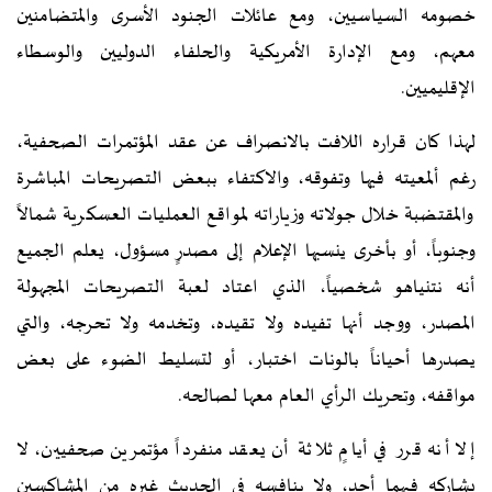
خصومه السياسيين، ومع عائلات الجنود الأسرى والمتضامنين
معهم، ومع الإدارة الأمريكية والحلفاء الدوليين والوسطاء
الإقليميين.
لهذا كان قراره اللافت بالانصراف عن عقد المؤتمرات الصحفية،
رغم ألمعيته فيها وتفوقه، والاكتفاء ببعض التصريحات المباشرة
والمقتضبة خلال جولاته وزياراته لمواقع العمليات العسكرية شمالاً
وجنوباً، أو بأخرى ينسبها الإعلام إلى مصدرٍ مسؤول، يعلم الجميع
أنه نتنياهو شخصياً، الذي اعتاد لعبة التصريحات المجهولة
المصدر، ووجد أنها تفيده ولا تقيده، وتخدمه ولا تحرجه، والتي
يصدرها أحياناً بالونات اختبار، أو لتسليط الضوء على بعض
مواقفه، وتحريك الرأي العام معها لصالحه.
إلا أنه قرر في أيامٍ ثلاثة أن يعقد منفرداً مؤتمرين صحفيين، لا
يشاركه فيهما أحد، ولا ينافسه في الحديث غيره من المشاكسين