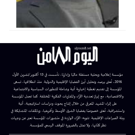
مؤسسة إعلامية وبحثية مستقلة ماليًا وإداريًا، تأسست في 13 أكتوبر/تشرين الأول
2016، تُعنى برصد وتحليل أبرز القضايا الإقليمية والدولية. منذ انطلاقتها، تسعى
المؤسسة إلى تقديم تغطية إخبارية آنية وشاملة للتطورات السياسية والاجتماعية
والاقتصادية، مع إبراز تعددية الآراء والمقاربات الفكرية المختلفة. كما تعمل المؤسسة
على إثراء المشهد المعرفي من خلال إنتاج بحوث ودراسات استراتيجية، آنية
واستشرافية، تُعنى خصوصًا بقضايا الشرق الأوسط وأفريقيا، وبالملفات المتشابكة في
بيئة الصراعات الإقليمية. تنويه: الآراء الواردة في منشورات المؤسسة تعبر عن وجهات
نظر كتّابها، ولا تمثل بالضرورة الموقف الرسمي للمؤسسة.