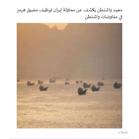
معهد واشنطن يكشف عن محاولة إيران توظيف مضيق هرمز
في مفاوضات واشنطن
تحليلات