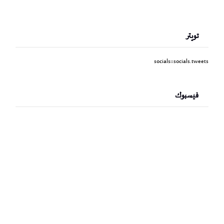
تويتر
socials::socials.tweets
فيسبوك