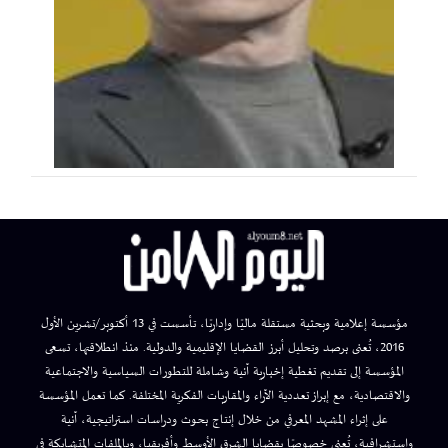
مؤسسة إعلامية وبحثية مستقلة ماليًا وإداريًا، تأسست في 13 أكتوبر/تشرين الأول
2016، تُعنى برصد وتحليل أبرز القضايا الإقليمية والدولية. منذ انطلاقتها، تسعى
المؤسسة إلى تقديم تغطية إخبارية آنية وشاملة للتطورات السياسية والاجتماعية
والاقتصادية، مع إبراز تعددية الآراء والمقاربات الفكرية المختلفة. كما تعمل المؤسسة
على إثراء المشهد المعرفي من خلال إنتاج بحوث ودراسات استراتيجية، آنية
واستشرافية، تُعنى خصوصًا بقضايا الشرق الأوسط وأفريقيا، وبالملفات المتشابكة في