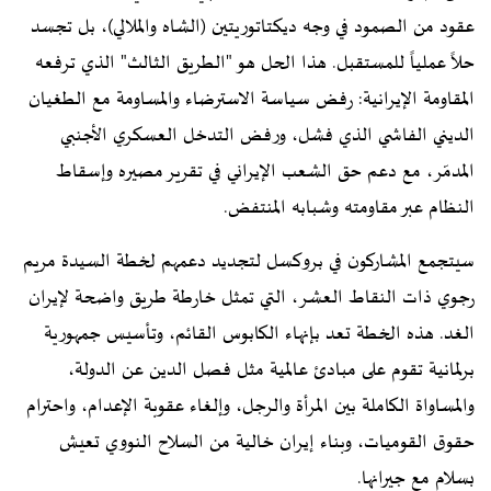
عقود من الصمود في وجه ديكتاتوريتين (الشاه والملالي)، بل تجسد
حلاً عملياً للمستقبل. هذا الحل هو "الطريق الثالث" الذي ترفعه
المقاومة الإيرانية: رفض سياسة الاسترضاء والمساومة مع الطغيان
الديني الفاشي الذي فشل، ورفض التدخل العسكري الأجنبي
المدمّر، مع دعم حق الشعب الإيراني في تقرير مصيره وإسقاط
النظام عبر مقاومته وشبابه المنتفض.
سيتجمع المشاركون في بروكسل لتجديد دعمهم لخطة السيدة مريم
رجوي ذات النقاط العشر، التي تمثل خارطة طريق واضحة لإيران
الغد. هذه الخطة تعد بإنهاء الكابوس القائم، وتأسيس جمهورية
برلمانية تقوم على مبادئ عالمية مثل فصل الدين عن الدولة،
والمساواة الكاملة بين المرأة والرجل، وإلغاء عقوبة الإعدام، واحترام
حقوق القوميات، وبناء إيران خالية من السلاح النووي تعيش
بسلام مع جيرانها.