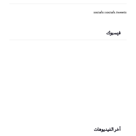
socials::socials.tweets
فيسبوك
أخر الفيديوهات