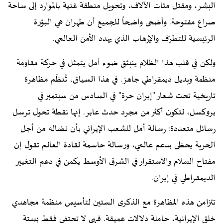
البشر، ومقتل مئات الآلاف، وتحويل منطقة غنية بالموارد إلى ساحة
صراع مفتوحة. وأضحى واضحاً للجميع أن طهران هي البؤرة
الرئيسية للتطرّف والإرهاب الذي يهدد الأمن العالمي.
ولكن في قلب هذا الظلام ينبثق ضوء أمل يتمثل في حركة مقاومة
منظمة وبديل ديمقراطي جاهز. في هذا السياق، تُنظّم مظاهرة
تاريخية تحت شعار "إيران حرة" في السادس من سبتمبر في
بروكسل، لتكون أكثر من مجرد حدث عابر. إنها نقطة تحول ترسل
رسائل متعددة: رسالة أمل للشعب الإيراني بأن نضاله من أجل
الحرية يحظى بدعم عالمي، ورسالة حاسمة لقادة العالم تقول إن
مفتاح السلام والاستقرار في الشرق الأوسط يكمن في دعم التغيير
الديمقراطي في إيران.
تتزامن هذه المظاهرة مع الذكرى الستين لتأسيس منظمة مجاهدي
خلق الإيرانية، حاملة دلالات عميقة. فهي لا تحتفي فقط بستة