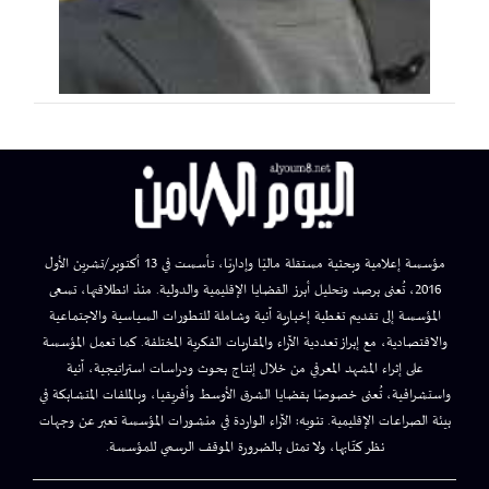
مؤسسة إعلامية وبحثية مستقلة ماليًا وإداريًا، تأسست في 13 أكتوبر/تشرين الأول
2016، تُعنى برصد وتحليل أبرز القضايا الإقليمية والدولية. منذ انطلاقتها، تسعى
المؤسسة إلى تقديم تغطية إخبارية آنية وشاملة للتطورات السياسية والاجتماعية
والاقتصادية، مع إبراز تعددية الآراء والمقاربات الفكرية المختلفة. كما تعمل المؤسسة
على إثراء المشهد المعرفي من خلال إنتاج بحوث ودراسات استراتيجية، آنية
واستشرافية، تُعنى خصوصًا بقضايا الشرق الأوسط وأفريقيا، وبالملفات المتشابكة في
بيئة الصراعات الإقليمية. تنويه: الآراء الواردة في منشورات المؤسسة تعبر عن وجهات
نظر كتّابها، ولا تمثل بالضرورة الموقف الرسمي للمؤسسة.