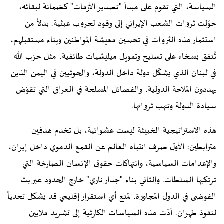
السياسة، التي تقوم على مبدأ "تصدير الأزمات" كضمانة لبقائه،
حوّلت ثروات الشعب الإيراني إلى وقود لحروب عبثية. بدلاً من
استثمار هذه الثروات في تحسين معيشة المواطنين وبناء مستقبلهم،
تُنفق بسخاء على تسليح وتمويل ميليشيات طائفية، مثل حزب الله
في لبنان الذي يشكّل دولة داخل الدولة، والحوثيين في اليمن الذين
يهددون الملاحة الدولية، والفصائل المسلحة في العراق التي تقوّض
سيادة الدولة وتنهب ثرواتها.
هذه الاستراتيجية الخبيثة ليست عشوائية، بل تخدم هدفين
مترابطين: الأول صرف انتباه العالم عن القمع الدموي داخل إيران،
والإعدامات السياسية، وانتهاكات حقوق الإنسان الصارخة التي
ترتكبها السلطات. والثاني بناء "جدار ناري" خارج الحدود عبر بث
الفوضى في الدول المجاورة، لمنع أي استقرار إقليمي قد يشكل تحدياً
لنفوذ طهران. أدّت هذه السياسات الكارثية إلى تشريد ملايين