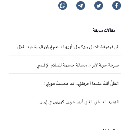
مقالات سابقة
غي فرهوفشتات في بروكسل: أوروبا تدعم إيران الحرة ضد الملالي
صرخة حرية لإيران ورسالة حاسمة للسلام الإقليمي
أتظنُّ أنكَ عندما أحرقتني... قد طمستَ هويتي؟
التهديد الداخلي الذي أنهى حربين كبيرتين في إيران