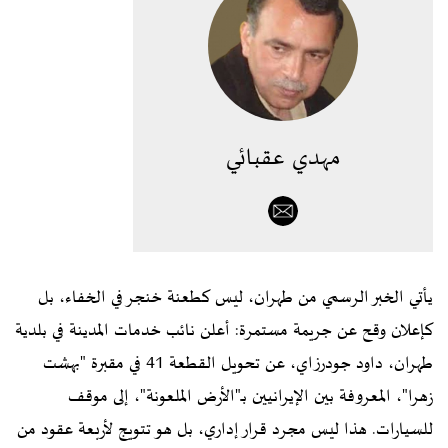
مهدي عقبائي
يأتي الخبر الرسمي من طهران، ليس كطعنة خنجر في الخفاء، بل
كإعلان وقح عن جريمة مستمرة: أعلن نائب خدمات المدينة في بلدية
طهران، داود جودرزاي، عن تحويل القطعة 41 في مقبرة "بهشت
زهرا"، المعروفة بين الإيرانيين بـ"الأرض الملعونة"، إلى موقف
للسيارات. هذا ليس مجرد قرار إداري، بل هو تتويج لأربعة عقود من