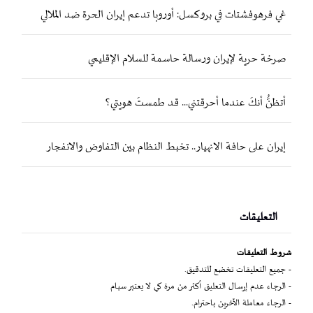
غي فرهوفشتات في بروكسل: أوروبا تدعم إيران الحرة ضد الملالي
صرخة حرية لإيران ورسالة حاسمة للسلام الإقليمي
أتظنُّ أنكَ عندما أحرقتني... قد طمستَ هويتي؟
إيران على حافة الانهيار.. تخبط النظام بين التفاوض والانفجار
التعليقات
شروط التعليقات
- جميع التعليقات تخضع للتدقيق.
- الرجاء عدم إرسال التعليق أكثر من مرة كي لا يعتبر سبام
- الرجاء معاملة الآخرين باحترام.