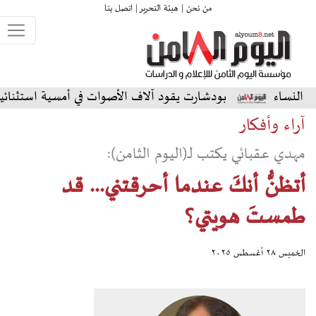
من نحن |
هيئة التحرير |
اتصل بنا
بودشارت يقود آلاف الأصوات في أمسية استثنائية على المسرح ال
آراء وأفكار
مهدي عقبائي يكتب لـ(اليوم الثامن):
أتظنُّ أنكَ عندما أحرقتني... قد
طمستَ هويتي؟
الخميس ٢٨ أغسطس ٢٠٢٥