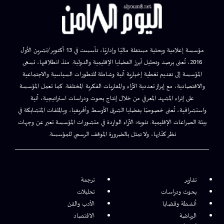
مؤسسة إعلامية وبحثية مستقلة ماليًا وإداريًا، تأسست في 13 أكتوبر/تشرين الأول
2016، تُعنى برصد وتحليل أبرز القضايا الإقليمية والدولية. منذ انطلاقتها، تسعى
المؤسسة إلى تقديم تغطية إخبارية آنية وشاملة للتطورات السياسية والاجتماعية
والاقتصادية، مع إبراز تعددية الآراء والمقاربات الفكرية المختلفة. كما تعمل المؤسسة
على إثراء المشهد المعرفي من خلال إنتاج بحوث ودراسات استراتيجية، آنية
واستشرافية، تُعنى خصوصًا بقضايا الشرق الأوسط وأفريقيا، وبالملفات المتشابكة في
بيئة الصراعات الإقليمية. تنويه: الآراء الواردة في منشورات المؤسسة تعبر عن وجهات
نظر كتّابها، ولا تمثل بالضرورة الموقف الرسمي للمؤسسة.
تقارير
ترجمة
بحوث ودراسات
تحليلات
أنشطة وقضايا
الأدب والفن
الرياضة
الاقتصاد