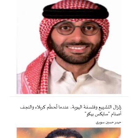
زلزال التشييع وفلسفة الهوية.. عندما تُحطّم كربلاء والنجف
أصنام "سايكس بيكو"
حيدر حسين سويري