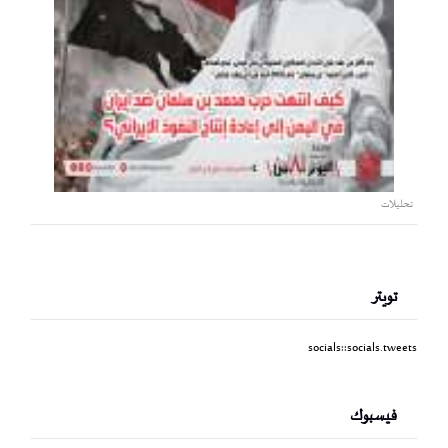
تحليلات
تويتر
socials::socials.tweets
فيسبوك