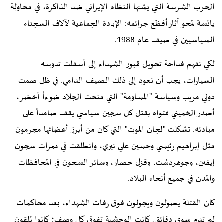
الحرب الشرسة التي يشنها النظام الإيراني ضد الذاكرة، في محاولة
يائسة لمحو آثار أفظع جرائمه: الإبادة الجماعية لآلاف السجناء
السياسيين في صيف عام 1988.
لكي نفهم فداحة تحويل قبور الشهداء إلى أسفلت تدوسه
السيارات، يجب أن نعود إلى ذلك الصيف الدامي. في ظل صمت
دولي مريب وسياسة "المساومة" التي منحت الجلاد ضوءاً أخضر،
أصدر الخميني فتواه بقتل كل سجين سياسي يقف صامداً على
مبادئه. تشكلت "لجان الموت" التي كان من أبرز أعضائها مجرمون
مثل إبراهيم رئيسي وحسين علي نيري، وانطلقت في ممرات سجون
إيفين، وجوهردشت، وقزل حصار، وسائر السجون في المحافظات
والمدن في جميع أنحاء البلاد.
كان القتلة يصولون ويجولون فوق رفات الشهداء، بعد محاكمات
لم تدم سوى دقائق. كانت الوحشية تفوق كل وصف؛ كانوا يُلقون