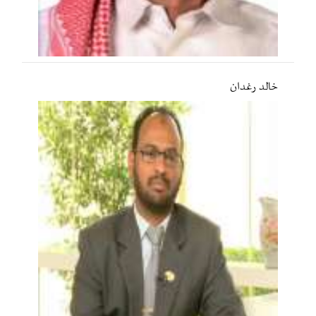
خالد رغدان