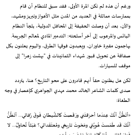
ورغم أن هذه لم تكن المرة الأولى، فقد سبق للنظام أن قام
بممارسات مماثلة في العديد من المدن مثل الأهواز وتبريز ومشهد،
والآن، بعد أن وصلت الحقيقة إلى المحافل الدولية، يلجأ النظام
اليائس والمرعوب إلى آخر أسلحته: التدمير المادي لمعالم الجريمة.
يهاجمون مقبرة خاوران، ويعبدون فوقها الطرق، واليوم يعلنون بكل
صفاقة عن تحويل قبور شهداء الثمانينات في "بهشت زهرا" إلى
موقف للسيارات.
لكن هل يظنون حقاً أنهم قادرون على محو التاريخ؟ هنا، يتردد
صدى كلمات الشاعر الخالد محمد مهدي الجواهري كإعصار في وجه
الطغاة:
«أتَظُنُّ أنَّكَ عِندَما أحرَقتَني ورَقَصتَ كالشَّيطانِ فَوقَ رُفاتي... أتَظُنُّ
أنَّكَ قَد طَمَستَ هُوِيَّتي ومَحَوتَ تاريخي ومُعتَقَداتي؟ عَبَثاً تُحاوِلُ... لا