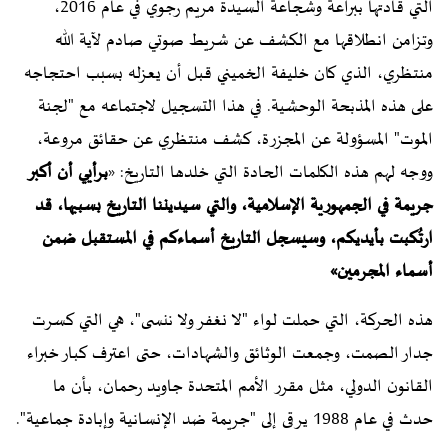
التي قادتها ببراعة وشجاعة السيدة مريم رجوي في عام 2016،
وتزامن انطلاقها مع الكشف عن شريط صوتي صادم لآية الله
منتظري، الذي كان خليفة الخميني قبل أن يعزله بسبب احتجاجه
على هذه المذبحة الوحشية. في هذا التسجيل لاجتماعه مع "لجنة
الموت" المسؤولة عن المجزرة، كشف منتظري عن حقائق مروعة،
ووجه لهم هذه الكلمات الحادة التي خلدها التاريخ: «
برأيي أن أكبر
جريمة في الجمهورية الإسلامية، والتي سيديننا التاريخ بسببها، قد
ارتُكبت بأيديكم، وسيسجل التاريخ أسماءكم في المستقبل ضمن
أسماء المجرمين»
هذه الحركة، التي حملت لواء "لا نغفر ولا ننسى"، هي التي كسرت
جدار الصمت، وجمعت الوثائق والشهادات، حتى اعترف كبار خبراء
القانون الدولي، مثل مقرر الأمم المتحدة جاويد رحمان، بأن ما
حدث في عام 1988 يرقى إلى "جريمة ضد الإنسانية وإبادة جماعية".