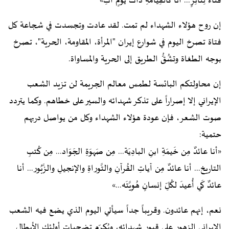
فَناءَ لِثائِرٍ... أنا كَالقِيامَةِ ذاتَ يَومٍ آتِ»
إن روح هؤلاء الشهداء لم تمت. لقد عادت وتجسدت في شجاعة كل
فتاة تصرخ اليوم في شوارع إيران "المرأة، المقاومة، الحرية"، تصرخ
بوجه الطغاة وتشُقُّ الطريق إلى الحرية والمساواة.
إن محاولتكم البائسة لطمس معالم الجريمة لن تزيد الشعب
الإيراني إلا إصراراً على تذكر شهدائه والسير على خطاهم. وكما يتردد
صوت الشعر، فإن عودة هؤلاء الشهداء وكل من يواصل دربهم
حتمية:
«أنا عائدٌ مِن خَيمَةِ ابنِ البادِيَة... مِن صَهوَةِ الجَوَاد... مِن كُتبِ
التاريخ... أنا عائدٌ مِن آياتِ القُرآنِ والتَّوراةِ والإنجيلِ والزَّبُور... أنا
عائدٌ كَي أُعيدَ لكُلِّ إنسانٍ هُوِيَّتَه...»
نعم، إنهم عائدون. وقريباً جداً سيأتي اليوم الذي يضع فيه الشعب
الإيراني الزهور على قبور شهدائه، ويُكرّم تضحيات أولئك الأبطال