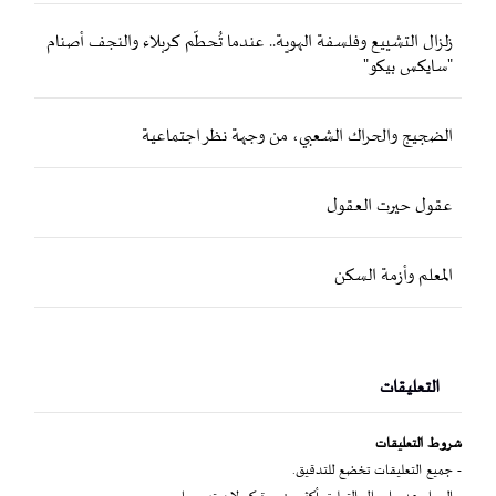
زلزال التشييع وفلسفة الهوية.. عندما تُحطّم كربلاء والنجف أصنام
"سايكس بيكو"
الضجيج والحراك الشعبي، من وجهة نظر اجتماعية
عقول حيرت العقول
المعلم وأزمة السكن
التعليقات
شروط التعليقات
- جميع التعليقات تخضع للتدقيق.