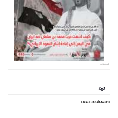
تحليلات
تويتر
socials::socials.tweets