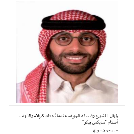
زلزال التشييع وفلسفة الهوية.. عندما تُحطّم كربلاء والنجف
أصنام "سايكس بيكو"
حيدر حسين سويري