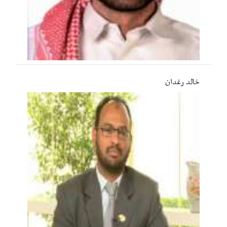
خالد رغدان