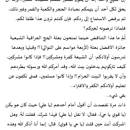
يحق لكل أحد أن يتهمكم بعبادة الحجر والكعبة والقمر وغير ذلك،
ثم يرفض الاستماع إلى ردكم. فإن كنتم ترون هذا ظلمًا لكم،
فلماذا ترضونه لغيركم؟
ثُمَّ ما هذا التناقض حينما تمنحون بعثة الحج العراقية الشيعية
جائزة الافضل بعثة (لأربعة مواسم على التوالي)؟! وقبلها وبعدها
تدرسون أولادكم: أن الشيعة كفرة ومشركين؟! فإذا كانوا مشركين،
كيف تتركونهم يدخلون بيت الله، وقد أمركم الله ورسوله بطردهم
وأن لا يقربوا البيت الحرام؟! وإذا كانوا مسلمين، فمتى تكفون عن
تعليم أولادكم الكفر والافتراء...
بقي شيء...
ذات مرة تقصدت أن أقول أمام أحدهم (يا علي) حيث كان هو يكرر
(يا قوي يا حي)، فقال: لا تقل (يا علي) فهذا شرك. فقلت لهُ: وهل
اشركت أنت حين قلت (يا حي يا قوي). قال: إنما أنا أذكر الله وهذه