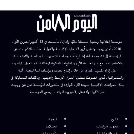
مؤسسة إعلامية وبحثية مستقلة ماليًا وإداريًا، تأسست في 13 أكتوبر/تشرين الأول
2016، تُعنى برصد وتحليل أبرز القضايا الإقليمية والدولية. منذ انطلاقتها، تسعى
المؤسسة إلى تقديم تغطية إخبارية آنية وشاملة للتطورات السياسية والاجتماعية
والاقتصادية، مع إبراز تعددية الآراء والمقاربات الفكرية المختلفة. كما تعمل المؤسسة
على إثراء المشهد المعرفي من خلال إنتاج بحوث ودراسات استراتيجية، آنية
واستشرافية، تُعنى خصوصًا بقضايا الشرق الأوسط وأفريقيا، وبالملفات المتشابكة في
بيئة الصراعات الإقليمية. تنويه: الآراء الواردة في منشورات المؤسسة تعبر عن وجهات
نظر كتّابها، ولا تمثل بالضرورة الموقف الرسمي للمؤسسة.
تقارير
ترجمة
بحوث ودراسات
تحليلات
أنشطة وقضايا
الأدب والفن