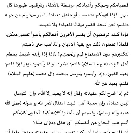
فصيامكم وحجكم وأعيادكم مرتبطة بالأهلة، وتترقبون ظهورها كل
شهر. فإذا اتهمكم متعصب أو جاهل بعبادة القمر سخرتم من جهله
وقلتم: نحن نتخذ القمر ميقاتًا للعبادة ولا نعبده.
فإذا كنتم ترفضون أن يفسر الآخرون أفعالكم بأسوأ تفسير ممكن،
فلماذا تفعلون ذلك مع بقية الاديان والمذاهب حتى ذهبتم
لتكفيرهم دون الاستماع لهم ولحجتهم؟ لماذا إذا رأيتم شيعيًا يعظم
أهل البيت (عليهم السلام) قلتم: مشرك. وإذا رأيتموه يزور قبرًا قلتم:
يعبد القبور. وإذا رأيتموه يتوسل بمحمد وآل محمد (عليهم السلام)
قلتم: يعبد غير الله.
ثم إذا شرح لكم عقيدته وقال إنه لا يعبد إلا الله، وإن التوسل
ليس عبادة، وإن محبة أهل البيت امتثال لأمر الله ورسوله (صلى الله
عليه وآله وسلم)، رفضتم أن تأخذوا كلامه كما تأخذون كلامكم
أنتم عند الدفاع عن أنفسكم. أي عقل وميزان هذا؟
إن المنهج واحد: إما أن يكون تفسير المسلم لعقيدته معتبرًا، وإما أن