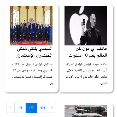
هاتف آي فون غيّر
السيسي يلتقي مُمثلي
العالم بعد 10 سنوات
الصندوق الإستثماري
عندما صعد الرئيس الراحل لشركة
استقبل الرئيس المصري عبد الفتاح
أبل ستيف جوبز على المنصة خلال
السيسي وفداً ضم ممثلين عن 27
مؤتمر ماك ورلد يوم 9 يناير (كانون
صندوقاً إقليمياً وعالمياً للاستثمار،
الثاني...
يز...
»
478
477
476
«