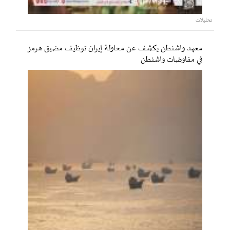
تحليلات
معهد واشنطن يكشف عن محاولة إيران توظيف مضيق هرمز
في مفاوضات واشنطن