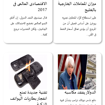
ميزان المعاملات الخارجية
الاقتصادى العالمى فى
بالخليج
2017
ظهر استطلاع لآراء المحللين تجريه
قال صندوق النقد الدولى، إن آفاق
رويترز على أساس فصلى أن من
النمو العالمى تخضع لاحتمالات على
المرجح أن يؤدى تعافى أسعار النفط
الجانبين، ولكن التقديرات ترجح
فى الأش...
كفة...
الدولار يفقد مكاسبه
تقنية جديدة تمنع
انفجار بطاريات الهواتف
دفع تذمر دونالد ترامب بشأن قوة
الذكية