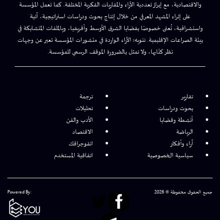
والاقتصادية، مع إبراز تعددية الآراء والمقاربات الفكرية المختلفة. كما تعمل المؤسسة
على إثراء المشهد المعرفي من خلال إنتاج بحوث ودراسات استراتيجية، آنية
واستشرافية، تُعنى خصوصًا بقضايا الشرق الأوسط وأفريقيا، وبالملفات المتشابكة في
بيئة الصراعات الإقليمية. تنويه: الآراء الواردة في منشورات المؤسسة تعبر عن وجهات
نظر كتّابها، ولا تمثل بالضرورة الموقف الرسمي للمؤسسة.
تقارير
ترجمة
بحوث ودراسات
تحليلات
أنشطة وقضايا
الأدب والفن
الرياضة
الاقتصاد
آراء وأفكار
انفوجرافك
سياسية الخصوصية
اتفاقية المستخدم
جميع الحقوق محفوظة © 2026
Powered By: