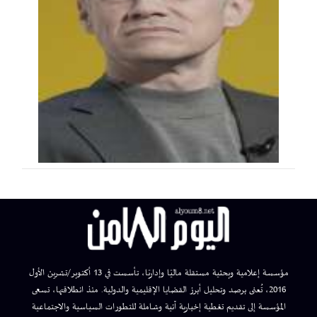
مؤسسة إعلامية وبحثية مستقلة ماليًا وإداريًا، تأسست في 13 أكتوبر/تشرين الأول
2016، تُعنى برصد وتحليل أبرز القضايا الإقليمية والدولية. منذ انطلاقتها، تسعى
المؤسسة إلى تقديم تغطية إخبارية آنية وشاملة للتطورات السياسية والاجتماعية