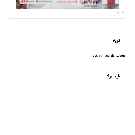
تحليلات
تويتر
socials::socials.tweets
فيسبوك