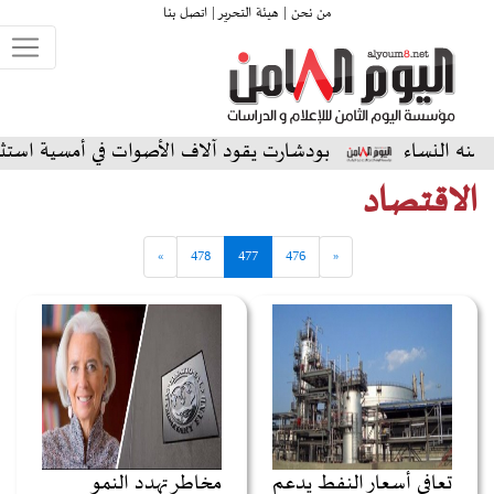
من نحن |
هيئة التحرير |
اتصل بنا
بودشارت يقود آلاف الأصوات في أمسية استثنائية على الم
الاقتصاد
»
478
477
476
«
تعافى أسعار النفط يدعم
مخاطر تهدد النمو