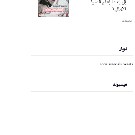
إلى إعادة إنتاج النفوذ
الإيراني؟
تحليلات
تويتر
socials::socials.tweets
فيسبوك