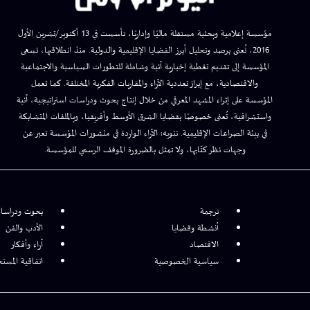
مؤسسة إعلامية وبحثية مستقلة ماليًا وإداريًا، تأسست في 13 أكتوبر/تشرين الأول
2016، تُعنى برصد وتحليل أبرز القضايا الإقليمية والدولية. منذ انطلاقتها، تسعى
المؤسسة إلى تقديم تغطية إخبارية آنية وشاملة للتطورات السياسية والاجتماعية
والاقتصادية، مع إبراز تعددية الآراء والمقاربات الفكرية المختلفة. كما تعمل
المؤسسة على إثراء المشهد المعرفي من خلال إنتاج بحوث ودراسات استراتيجية، آنية
واستشرافية، تُعنى خصوصًا بقضايا الشرق الأوسط وأفريقيا، وبالملفات المتشابكة
في بيئة الصراعات الإقليمية. تنويه: الآراء الواردة في منشورات المؤسسة تعبر عن
وجهات نظر كتّابها، ولا تمثل بالضرورة الموقف الرسمي للمؤسسة.
ترجمة
بحوث ودراسا
أنشطة وقضايا
الأدب والفن
الاقتصاد
آراء وأفكار
سياسية الخصوصية
اتفاقية المست