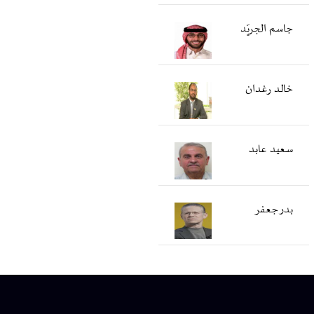
جاسم الجريّد
خالد رغدان
سعید عابد
بدر جعفر