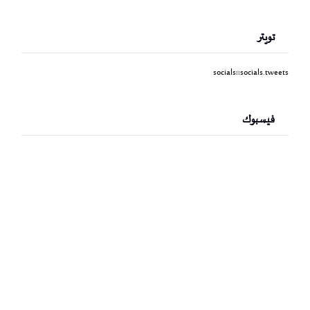
تويتر
socials::socials.tweets
فيسبوك