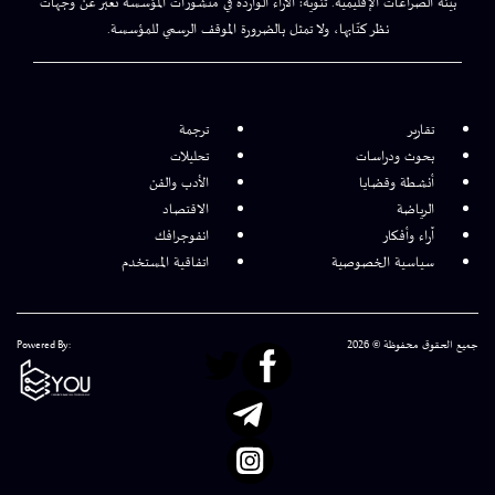
بيئة الصراعات الإقليمية. تنويه: الآراء الواردة في منشورات المؤسسة تعبر عن وجهات
نظر كتّابها، ولا تمثل بالضرورة الموقف الرسمي للمؤسسة.
تقارير
ترجمة
بحوث ودراسات
تحليلات
أنشطة وقضايا
الأدب والفن
الرياضة
الاقتصاد
آراء وأفكار
انفوجرافك
سياسية الخصوصية
اتفاقية المستخدم
جميع الحقوق محفوظة © 2026
Powered By: