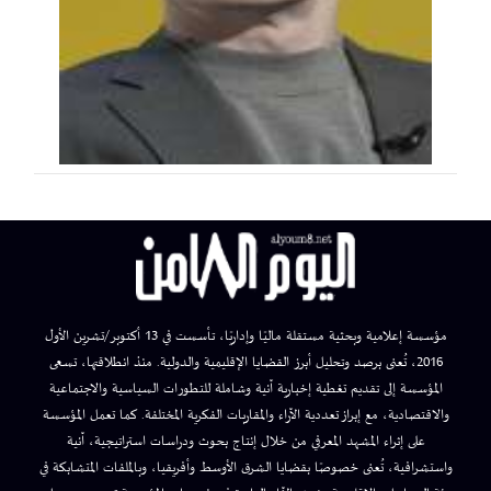
مؤسسة إعلامية وبحثية مستقلة ماليًا وإداريًا، تأسست في 13 أكتوبر/تشرين الأول
2016، تُعنى برصد وتحليل أبرز القضايا الإقليمية والدولية. منذ انطلاقتها، تسعى
المؤسسة إلى تقديم تغطية إخبارية آنية وشاملة للتطورات السياسية والاجتماعية
والاقتصادية، مع إبراز تعددية الآراء والمقاربات الفكرية المختلفة. كما تعمل المؤسسة
على إثراء المشهد المعرفي من خلال إنتاج بحوث ودراسات استراتيجية، آنية
واستشرافية، تُعنى خصوصًا بقضايا الشرق الأوسط وأفريقيا، وبالملفات المتشابكة في