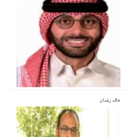
خالد رغدان