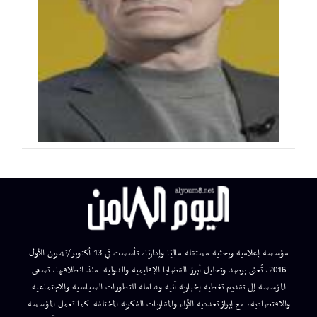
مؤسسة إعلامية وبحثية مستقلة ماليًا وإداريًا، تأسست في 13 أكتوبر/تشرين الأول
2016، تُعنى برصد وتحليل أبرز القضايا الإقليمية والدولية. منذ انطلاقتها، تسعى
المؤسسة إلى تقديم تغطية إخبارية آنية وشاملة للتطورات السياسية والاجتماعية
والاقتصادية، مع إبراز تعددية الآراء والمقاربات الفكرية المختلفة. كما تعمل المؤسسة