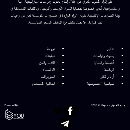
على إثراء المشهد المعرفي من خلال إنتاج بحوث ودراسات استراتيجية، آنية
واستشرافية، تُعنى خصوصًا بقضايا الشرق الأوسط وأفريقيا، وبالملفات المتشابكة في
بيئة الصراعات الإقليمية. تنويه: الآراء الواردة في منشورات المؤسسة تعبر عن وجهات
نظر كتّابها، ولا تمثل بالضرورة الموقف الرسمي للمؤسسة.
تقارير
ترجمة
بحوث ودراسات
تحليلات
أنشطة وقضايا
الأدب والفن
الرياضة
الاقتصاد
آراء وأفكار
انفوجرافك
سياسية الخصوصية
اتفاقية المستخدم
جميع الحقوق محفوظة © 2026
Powered By: