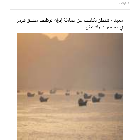
تحليلات
معهد واشنطن يكشف عن محاولة إيران توظيف مضيق هرمز
في مفاوضات واشنطن