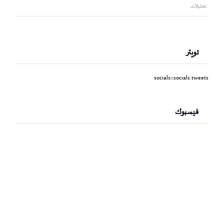
تحليلات
تويتر
socials::socials.tweets
فيسبوك