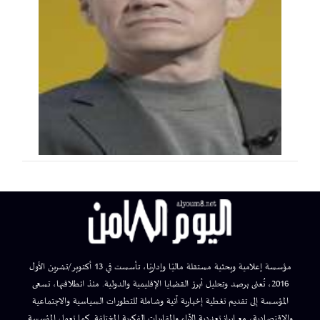
مؤسسة إعلامية وبحثية مستقلة ماليًا وإداريًا، تأسست في 13 أكتوبر/تشرين الأول
2016، تُعنى برصد وتحليل أبرز القضايا الإقليمية والدولية. منذ انطلاقتها، تسعى
المؤسسة إلى تقديم تغطية إخبارية آنية وشاملة للتطورات السياسية والاجتماعية
والاقتصادية، مع إبراز تعددية الآراء والمقاربات الفكرية المختلفة. كما تعمل المؤسسة