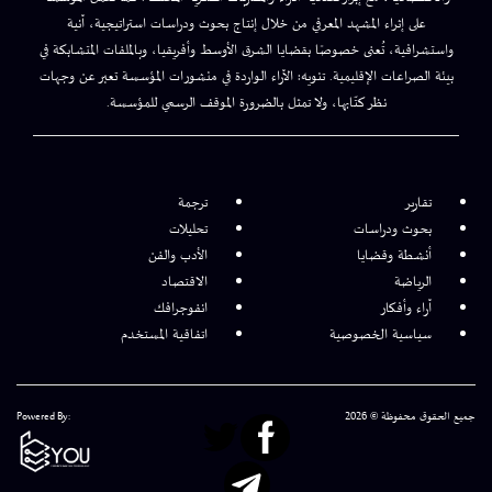
على إثراء المشهد المعرفي من خلال إنتاج بحوث ودراسات استراتيجية، آنية
واستشرافية، تُعنى خصوصًا بقضايا الشرق الأوسط وأفريقيا، وبالملفات المتشابكة في
بيئة الصراعات الإقليمية. تنويه: الآراء الواردة في منشورات المؤسسة تعبر عن وجهات
نظر كتّابها، ولا تمثل بالضرورة الموقف الرسمي للمؤسسة.
تقارير
ترجمة
بحوث ودراسات
تحليلات
أنشطة وقضايا
الأدب والفن
الرياضة
الاقتصاد
آراء وأفكار
انفوجرافك
سياسية الخصوصية
اتفاقية المستخدم
جميع الحقوق محفوظة © 2026
Powered By: