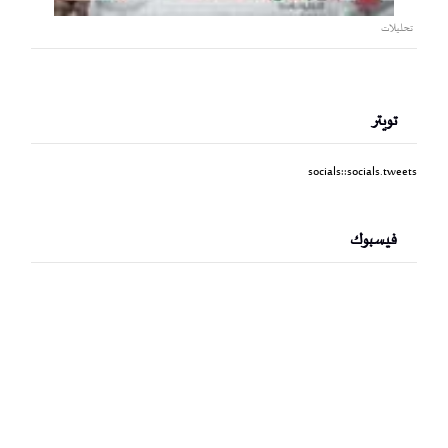
تحليلات
تويتر
socials::socials.tweets
فيسبوك