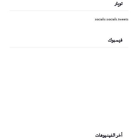
تويتر
socials::socials.tweets
فيسبوك
أخر الفيديوهات