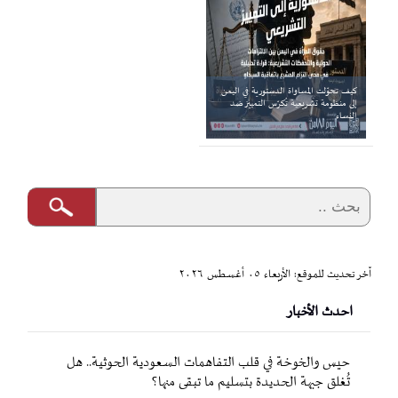
كيف تحوّلت المساواة الدستورية في اليمن
إلى منظومة تشريعية تُكرّس التمييز ضد
النساء
آخر تحديث للموقع: الأربعاء ٠٥ أغسطس ٢٠٢٦
احدث الأخبار
حيس والخوخة في قلب التفاهمات السعودية الحوثية.. هل
تُغلق جبهة الحديدة بتسليم ما تبقى منها؟