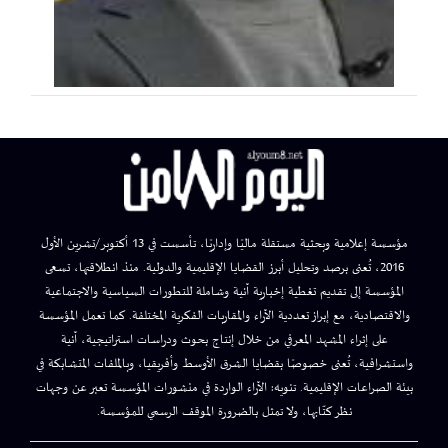
مؤسسة إعلامية وبحثية مستقلة ماليًا وإداريًا، تأسست في 13 أكتوبر/تشرين الأول
2016، تُعنى برصد وتحليل أبرز القضايا الإقليمية والدولية. منذ انطلاقتها، تسعى
المؤسسة إلى تقديم تغطية إخبارية آنية وشاملة للتطورات السياسية والاجتماعية
والاقتصادية، مع إبراز تعددية الآراء والمقاربات الفكرية المختلفة. كما تعمل المؤسسة
على إثراء المشهد المعرفي من خلال إنتاج بحوث ودراسات استراتيجية، آنية
واستشرافية، تُعنى خصوصًا بقضايا الشرق الأوسط وأفريقيا، وبالملفات المتشابكة في
بيئة الصراعات الإقليمية. تنويه: الآراء الواردة في منشورات المؤسسة تعبر عن وجهات
نظر كتّابها، ولا تمثل بالضرورة الموقف الرسمي للمؤسسة.