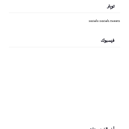
تويتر
socials::socials.tweets
فيسبوك