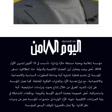
مؤسسة إعلامية وبحثية مستقلة ماليًا وإداريًا، تأسست في 13 أكتوبر/تشرين الأول
2016، تُعنى برصد وتحليل أبرز القضايا الإقليمية والدولية. منذ انطلاقتها، تسعى
المؤسسة إلى تقديم تغطية إخبارية آنية وشاملة للتطورات السياسية والاجتماعية
والاقتصادية، مع إبراز تعددية الآراء والمقاربات الفكرية المختلفة. كما تعمل المؤسسة
على إثراء المشهد المعرفي من خلال إنتاج بحوث ودراسات استراتيجية، آنية
واستشرافية، تُعنى خصوصًا بقضايا الشرق الأوسط وأفريقيا، وبالملفات المتشابكة في
بيئة الصراعات الإقليمية. تنويه: الآراء الواردة في منشورات المؤسسة تعبر عن وجهات
نظر كتّابها، ولا تمثل بالضرورة الموقف الرسمي للمؤسسة.