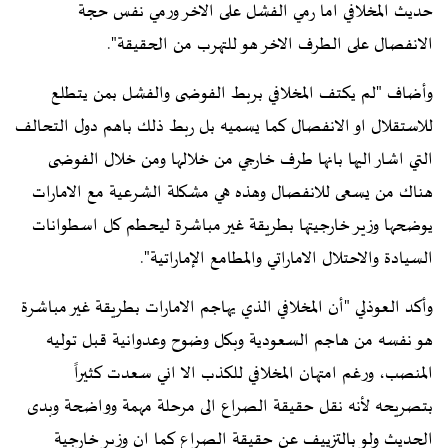
حديث المخلافي اما رمي الفشل على الاخر ورمي نفس حجة
الانفصال على الطرف الاخر هو للتهرب من الحقيقة".
وأضاف "لم يكتف المخلافي بربط الفوضى والفشل بمن يتطلع
للاستقلال او الانفصال كما يسميه بل ربط ذلك باهم دول التحالف
التي اشار اليها بانها طرف خارجي من خلالها ومن خلال الفوضى
هناك من يسعى للانفصال وهذه هي مشكلة الشرعية مع الامارات
يوضحها وزير خارجيتها بطريقة غير مباشرة ليحطم كل اسطوانات
السيادة والاحتلال الاماراتي والمطامع الإماراتية".
وأكد العوذلي "أن المخلافي الذي يهاجم الامارات بطريقة غير مباشرة
هو نفسه من هاجم السعودية وبكل وضوح وعدوانية قبل توليه
المنصب، ورغم امتهان المخلافي للكذب الا اني سعدت كثيراً
بتصريحه لأنه نقل حقيقة الصراع الى مرحلة مهمة وواضحة وبدى
الحديث ولو بالتزييف عن حقيقة الصراع كما ان وزير خارجية