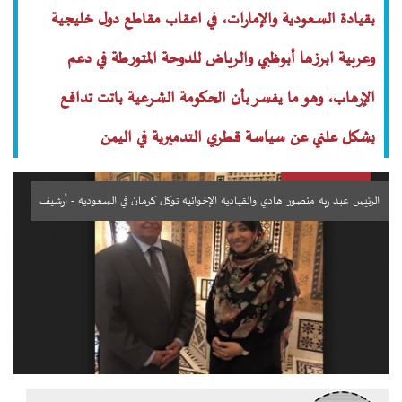
بقيادة السعودية والإمارات، في اعقاب مقاطع دول خليجية
وعربية ابرزها أبوظبي والرياض للدوحة المتورطة في دعم
الإرهاب، وهو ما يفسر بأن الحكومة الشرعية باتت تدافع
بشكل علني عن سياسة قطري التدميرية في اليمن
الرئيس عبد ربه منصور هادي والقيادية الإخوانية توكل كرمان في السعودية - أرشيف