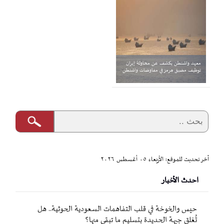
معهد واشنطن يكشف عن محاولة إيران
توظيف مضيق هرمز في مفاوضات واشنطن
آخر تحديث للموقع: الأربعاء ٠٥ أغسطس ٢٠٢٦
احدث الأخبار
حيس والخوخة في قلب التفاهمات السعودية الحوثية.. هل
تُغلق جبهة الحديدة بتسليم ما تبقى منها؟