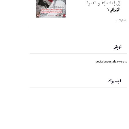
إلى إعادة إنتاج النفوذ
الإيراني؟
تحليلات
تويتر
socials::socials.tweets
فيسبوك