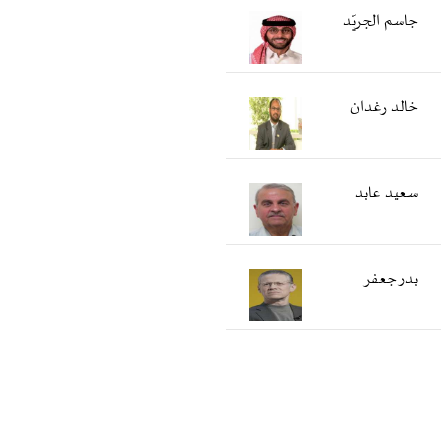
جاسم الجريّد
خالد رغدان
سعید عابد
بدر جعفر