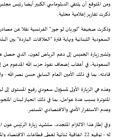
ومن المتوقع أن يلتقي الدبلوماسي الكبير أيضا رئيس مجلس
ذكرت تقارير إعلامية محلية.
وذكرت صحيفة "لوريان لو جور" الفرنسية نقلا عن مصادر 
السعودية اللبنانية ونهاية فترة "العلاقات الباردة" بين البلد
وتشير زيارة الخميس إلى دعم الرياض لعون، الذي حصل على 
السعودية، في أعقاب إضعاف نفوذ حزب الله المدعوم من إير
قادته، بما في ذلك الأمين العام السابق حسن نصر الله - وان
المتوترة بسبب عدة عوامل، بما في ذلك انحياز لبنان الملحوظ
وعدم الاستقرار الأمني ​​والاقتصادي المستمر.
وفي إطار هذا الالتزام المتجدد، ستشهد زيارة الرئيس عون ال
له - توقيع 22 اتفاقية ثنائية تغطي قطاعات الاقتصاد والمالية والزراعة والأمن.