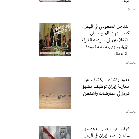
منها؟
تحليلات
التدخل السعودي في اليمن..
كيف انتهت الحرب على
الانقلابيين إلى شرعنة الذراع
الإيرانية وتهيئة بيئة لعودة
القاعدة؟
تحليلات
معهد واشنطن يكشف عن
محاولة إيران توظيف مضيق
هرمز في مفاوضات واشنطن
تحليلات
كيف انتهت حرب "محمد بن
سلمان" ضد إيران في اليمن