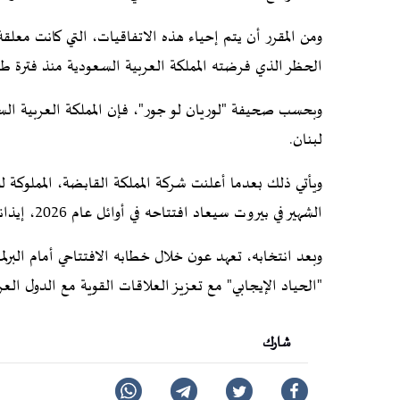
الحظر الذي فرضته المملكة العربية السعودية منذ فترة طوي
وبحسب صحيفة "لوريان لو جور"، فإن المملكة العربية ا
لبنان.
ويأتي ذلك بعدما أعلنت شركة المملكة القابضة، المملوكة ل
الشهير في بيروت سيعاد افتتاحه في أوائل عام 2026، إيذانا بـ"عصر جديد للبنان بقيادة الرئيس عون".
وبعد انتخابه، تعهد عون خلال خطابه الافتتاحي أمام البرلم
"الحياد الإيجابي" مع تعزيز العلاقات القوية مع الدول العر
شارك