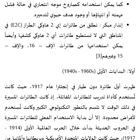
كما يمكن استخدامه كصاروخ موجه انتحاري في حالة فشل
مهمته أو انتهاؤها أو وجود هدف حيوي لتدميره.
إنذار مبكر : تطلق من طائرات
إي 2 هاوكي
الطراز (E2C) في
المناطق التي لا تستطيع طائرات أي 2 هاوكي كشفها وأيضاً
يمكن استخدامها من طائرات
الإف – 16
،
والإف –
15
وغيرهم
[3]
أولا: البدايات الأوّلى (1940s - 1960s)
ظهرت أول طائرة دون طيار في إنجلترا عام 1917، حيث كانت
تُستخدم كأداة تدريب للطائرات المقاتلة، إذ كانت الطائرات المسيرة
في ذلك الوقت لا تتسم بالتطور التكنولوجي الكبير وكانت تُستخدم
لأغراض محدودة. إلا أن بداية الاستخدام الفعلي للطائرات المسيرة
في الحروب الحديثة بدأت خلال الحرب العالمية الأولى (1914 -
1917)، حيث كانت الولايات المتحدة الأمريكية وبريطانيا وألمانيا من