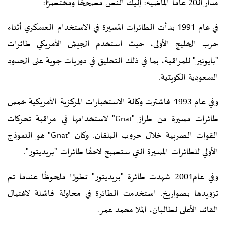
مدار الـ20 عاما الماضية: إليك النص مصححًا ومختصرًا:
في عام 1991 بدأت الطائرات المسيرة في الاستخدام العسكري أثناء
حرب الخليج الأولى، حيث استخدم الجيش الأمريكي طائرات
"بايونير" للمراقبة، بما في ذلك التحليق في دوريات جوية على الحدود
السعودية الكويتية.
وفي عام 1993 فاشترت وكالة الاستخبارات المركزية الأمريكية خمس
طائرات مسيرة من طراز "Gnat" لاستخدامها في مراقبة تحركات
القوات الصربية خلال حروب البلقان. وكان "Gnat" هو النموذج
الأولي للطائرات المسيرة التي ستصبح لاحقًا طائرات "بريديتور".
وفي عام2001 شهدت طائرة "بريديتور" تطورًا ملحوظًا عندما تم
تزويدها بصواريخ. استخدمت الطائرة في محاولة فاشلة لاغتيال
القائد الأعلى لطالبان، الملا محمد عمر.