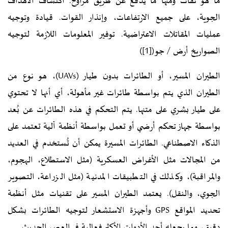
ما هو نفاث ومنها ما يدفع عن طريق مراوح. اكتشاف الأهداف
الجوية، على جميع الارتفاعات، وإنذار القوات. قيادة وتوجيه
عمليات المقاتلات الاعتراضية. توفير المعلومات اللازمة لتوجيه
الصواريخ أرض / جو(
[1]
)
الطيران المسير، أو الطائرات بدون طيار (UAVs)، هو نوع من
الطيران الذي يتم بواسطة طائرات غير مأهولة، أي أنها لا تحتوي
على طيار بشري على متنها. يتم التحكم في هذه الطائرات عن بُعد
بواسطة جهاز تحكم أرضي أو تعمل بواسطة أنظمة آلية تعتمد على
الذكاء الاصطناعي. الطائرات المسيرة يمكن أن تُستخدم في العديد
من المجالات مثل الأغراض العسكرية (مثل الاستطلاع، الهجوم،
والمراقبة)، وكذلك في التطبيقات المدنية (مثل الزراعة، التصوير
الجوي، والنقل). يعتمد الطيران المسير على تقنيات مثل أنظمة
تحديد المواقع GPS وأجهزة الاستشعار لتوجيه الطائرات بشكل
دقيق، مما يجعله أحد الأدوات الأكثر فعالية في العصر الحديث.