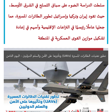
سلطت الدراسة الضوء على سباق التسلح في الشرق الأوسط،
حيث تقود إيران وتركيا وإسرائيل تطوير الطائرات المسيرة، مما
جعلها عاملًا رئيسيًا في النزاعات الإقليمية وأسهم في إعادة
تشكيل موازين القوى العسكرية في المنطقة
تطور تقنيات الطائرات المسيرة (UAVs) وتأثيرها على الأمن والسلم الدوليين - اليوم الثامن