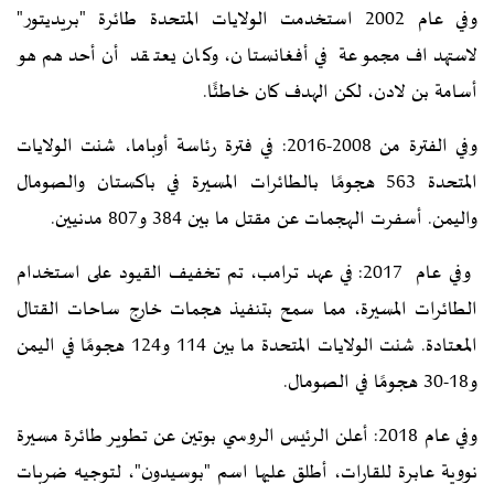
وفي عام 2002 استخدمت الولايات المتحدة طائرة "بريديتور"
لاستهداف مجموعة في أفغانستان، وكان يعتقد أن أحدهم هو
أسامة بن لادن، لكن الهدف كان خاطئًا.
وفي الفترة من 2008-2016: في فترة رئاسة أوباما، شنت الولايات
المتحدة 563 هجومًا بالطائرات المسيرة في باكستان والصومال
واليمن. أسفرت الهجمات عن مقتل ما بين 384 و807 مدنيين.
وفي عام 2017: في عهد ترامب، تم تخفيف القيود على استخدام
الطائرات المسيرة، مما سمح بتنفيذ هجمات خارج ساحات القتال
المعتادة. شنت الولايات المتحدة ما بين 114 و124 هجومًا في اليمن
و18-30 هجومًا في الصومال.
وفي عام 2018: أعلن الرئيس الروسي بوتين عن تطوير طائرة مسيرة
نووية عابرة للقارات، أطلق عليها اسم "بوسيدون"، لتوجيه ضربات