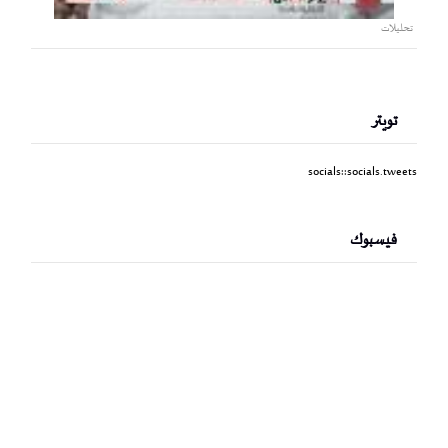
تحليلات
تويتر
socials::socials.tweets
فيسبوك