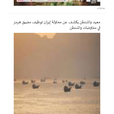
تحليلات
معهد واشنطن يكشف عن محاولة إيران توظيف مضيق هرمز
في مفاوضات واشنطن