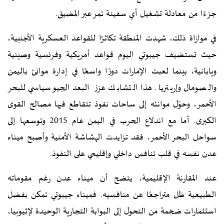
جزءًا من معادلة تشغيل أي سفينة تمر عبر المضيق.
في موازاة ذلك، شهدت المنطقة تكاثرًا للقواعد العسكرية الأجنبية،
حيث تستضيف جيبوتي اليوم قواعد أمريكية وفرنسية وصينية
ويابانية، بينما لعبت الإمارات دورًا واسعًا في إدارة موانئ باليمن
والصومال وإريتريا. هذا التشابك عزز البعد الجيوسياسي للبحر
الأحمر، وحوّل موانئه إلى ساحات نفوذ تتقاطع فيها مصالح القوى
الكبرى. أما مع اندلاع الحرب في اليمن عام 2015 وتوسعها إلى
سواحل البحر الأحمر، فقد تزايدت الهشاشة الأمنية وأصبح ميناء
عدن نفسه في قلب تنافس داخلي وإقليمي على النفوذ.
عند المقارنة الإقليمية، يتضح أن ميناء عدن رغم مقوماته
الطبيعية ظل متراجعًا عن منافسيه. فميناء جيبوتي تمكن بفضل
استثمارات ضخمة من التحول إلى البوابة التجارية الوحيدة لإثيوبيا،