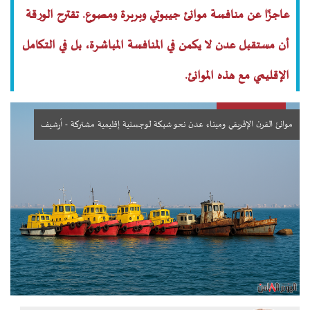
عاجزًا عن منافسة موانئ جيبوتي وبربرة ومصوع. تقترح الورقة
أن مستقبل عدن لا يكمن في المنافسة المباشرة، بل في التكامل
الإقليمي مع هذه الموانئ.
موانئ القرن الإفريقي وميناء عدن نحو شبكة لوجستية إقليمية مشتركة - أرشيف