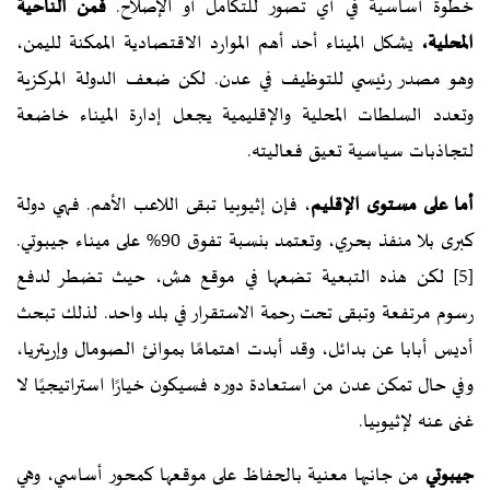
خطوة أساسية في أي تصور للتكامل أو الإصلاح.
فمن الناحية
المحلية،
يشكل الميناء أحد أهم الموارد الاقتصادية الممكنة لليمن،
وهو مصدر رئيسي للتوظيف في عدن. لكن ضعف الدولة المركزية
وتعدد السلطات المحلية والإقليمية يجعل إدارة الميناء خاضعة
لتجاذبات سياسية تعيق فعاليته.
أما على مستوى الإقليم
، فإن إثيوبيا تبقى اللاعب الأهم. فهي دولة
كبرى بلا منفذ بحري، وتعتمد بنسبة تفوق 90% على ميناء جيبوتي.
[5]
لكن هذه التبعية تضعها في موقع هش، حيث تضطر لدفع
رسوم مرتفعة وتبقى تحت رحمة الاستقرار في بلد واحد. لذلك تبحث
أديس أبابا عن بدائل، وقد أبدت اهتمامًا بموانئ الصومال وإريتريا،
وفي حال تمكن عدن من استعادة دوره فسيكون خيارًا استراتيجيًا لا
غنى عنه لإثيوبيا.
جيبوتي
من جانبها معنية بالحفاظ على موقعها كمحور أساسي، وهي