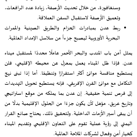
وسنغافورة، من خلال تحديث الأرصفة، زيادة عدد الرافعات،
وتعميق الأرصفة لاستقبال السفن العملاقة.
ربط عدن بمبادرات الحزام والطريق الصينية والممرات
البحرية الأوروبية ليصبح جزءاً من سلاسل الإمداد العالمية.
يمثل أمن باب المندب والبحر الأحمر عاملًا محددًا لمستقبل ميناء
عدن. فإذا ظل الميناء يعمل بمعزل عن محيطه الإقليمي، فلن
يستطيع منافسة موانئ أكثر استقرارًا وتنظيمًا. أما إذا تبنى نهج
التكامل مع موانئ القرن الإفريقي، فإنه يستطيع تحويل التهديدات
إلى فرص تنمية حقيقية. إن عدن بما يملكه من موقع استراتيجي
وتاريخ عريق، مؤهل لأن يكون جزءًا من الحلول الإقليمية بدلًا من
أن يبقى أسير الأزمات الداخلية. ولتحقيق ذلك، يحتاج صانع القرار
اليمني إلى رؤية عملية تقوم على التعاون الإقليمي وتقديم الميناء
كخيار آمن وفعال لشركات الملاحة العالمية.