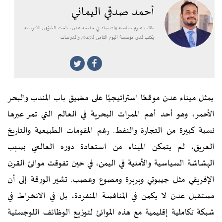
أحمد صدقي اليماني
طالب علوم سياسية واقتصاد في جامعة عدن، باحث الشؤون الافريقية
يكتب لدى مؤسسة اليوم الثامن للإعلام والدراسات
يمثل ميناء عدن موقعًا استراتيجيًا على مضيق باب المندب والبحر
الأحمر، وهو أحد أهم الممرات البحرية في العالم التي تمر عبرها
نسبة كبيرة من التجارة والنفط. رغم المقومات الطبيعية والتاريخ
العريق، لم يتمكن الميناء من استعادة دوره العالمي بسبب
الهشاشة السياسية والأمنية في اليمن، في حين تفوقت موانئ القرن
الإفريقي مثل جيبوتي وبربرة ومصوع وعصب. تشير الورقة إلى أن
مستقبل عدن لا يكمن في المنافسة المنفردة، بل في الانخراط في
شبكة تكاملية إقليمية مع هذه الموانئ لتوزيع الوظائف اللوجستية