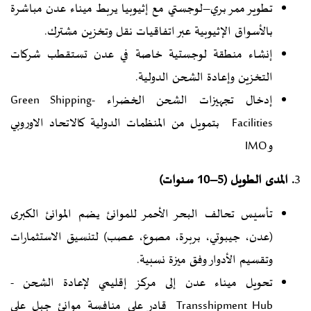
تطوير ممر بري–لوجستي مع إثيوبيا يربط ميناء عدن مباشرة
بالأسواق الإثيوبية عبر اتفاقيات نقل وتخزين مشترك.
إنشاء منطقة لوجستية خاصة في عدن تستقطب شركات
التخزين وإعادة الشحن الدولية.
إدخال تجهيزات الشحن الخضراء -Green Shipping
Facilities بتمويل من المنظمات الدولية كالاتحاد الاوروبي
وIMO
3
. المدى الطويل (5–10 سنوات)
تأسيس تحالف البحر الأحمر للموانئ يضم الموانئ الكبرى
(عدن، جيبوتي، بربرة، مصوع، عصب) لتنسيق الاستثمارات
وتقسيم الأدوار وفق ميزة نسبية.
تحويل ميناء عدن إلى مركز إقليمي لإعادة الشحن -
Transshipment Hub قادر على منافسة موانئ جبل علي