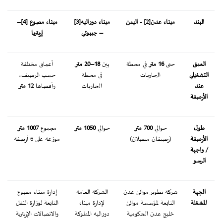
البند
ميناء عدن
[2]
- اليمن
ميناء دوراليه
[3]
ميناء مصوع
[4]
–
– جيبوتي
إريتريا
العمق
حتى
16 متر
في محطة
بين
18–20 متر
أعماق مختلفة
التشغيلي
الحاويات
في محطة
حسب الرصيف،
عند
الحاويات
وأقصاها
12 متر
الأرصفة
طول
حوالي
700 متر
حوالي
1050 متر
مجموع
1007 متر
الأرصفة
(رصيفان متصلان)
موزعة على 6 أرصفة
/ واجهة
الرسو
الجهة
شركة تطوير موانئ عدن
الشركة العامة
إدارة ميناء مصوع
المشغلة
التابعة لمؤسسة موانئ
لإدارة ميناء
التابعة لوزارة النقل
خليج عدن الحكومية
دوراليه المملوكة
والاتصالات الإريترية