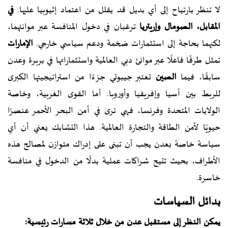
لا تنظر بارتياح إلى أي بديل قد يقلل من اعتماد إثيوبيا عليها.
في
المقابل، الصومال وإريتريا
ترغبان في دخول المنافسة عبر موانئهما،
لكنهما بحاجة إلى استثمارات ضخمة ودعم سياسي خارجي.
الإمارات
تمثل طرفًا فاعلًا عبر موانئ دبي العالمية واستثماراتها في بربرة وعدن
سابقًا، فيما
الصين
تعتبر جيبوتي جزءًا من استراتيجيتها الكبرى
للربط بين آسيا وإفريقيا وأوروبا. أما القوى الغربية، وخاصة
الولايات المتحدة وفرنسا، فهي ترى في أمن البحر الأحمر عنصرًا
حيويًا لأمن الطاقة والتجارة العالمية. هذا التشابك يعني أن أي
سياسة خاصة بعدن يجب أن تبنى على إدراك متوازن لمصالح هذه
الأطراف، بحيث تتيح شراكات عملية بدلًا من الدخول في منافسة
خاسرة.
بدائل السياسات
يمكن النظر إلى مستقبل عدن من خلال ثلاثة مسارات رئيسية: