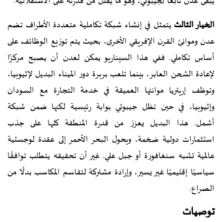
يبقى عدن تابعًا لجيبوتي، وهو ما يقلل من قدرته على الاستقلالية.
الخيار الثالث
يتمثل في إنشاء شبكة تكاملية متعددة الأطراف تضم
عدن وموانئ القرن الإفريقي الأخرى، بحيث يتم توزيع الوظائف على
أساس تكاملي. ففي هذا السيناريو يمكن لعدن أن يصبح مركزًا
لإعادة الشحن العابر، بينما تلعب بربرة دور الميناء البديل لإثيوبيا،
وتوظف إريتريا موانئها العميقة في خدمة التجارة مع السودان
وإثيوبيا، في حين تظل جيبوتي بوابة رئيسية لكنها ضمن شبكة
أشمل. هذا البديل يعزز من قدرة المنطقة كلها على جذب
استثمارات دولية ضخمة، ويحول البحر الأحمر إلى عقدة لوجستية
عالمية تشبه سنغافورة أو جبل علي. غير أن تحقيقه يتطلب توافقًا
سياسيًا إقليميًا غير يسير، وإرادة مشتركة لتقاسم المكاسب بدلًا من
الصراع.
توصيات