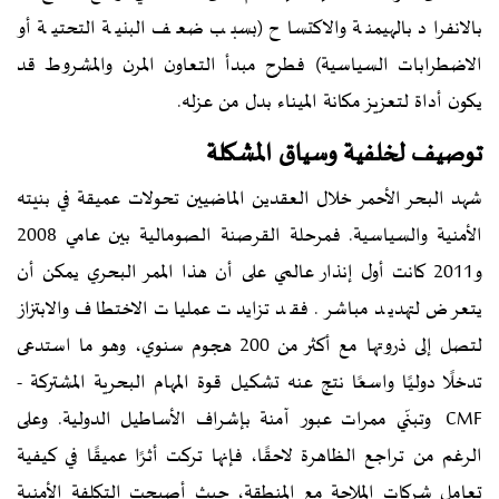
بالانفراد بالهيمنة والاكتساح (بسبب ضعف البنية التحتية أو
الاضطرابات السياسية) فطرح مبدأ التعاون المرن والمشروط قد
يكون أداة لتعزيز مكانة الميناء بدل من عزله.
توصيف لخلفية وسياق المشكلة
شهد البحر الأحمر خلال العقدين الماضيين تحولات عميقة في بنيته
الأمنية والسياسية. فمرحلة القرصنة الصومالية بين عامي 2008
و2011 كانت أول إنذار عالمي على أن هذا الممر البحري يمكن أن
يتعرض لتهديد مباشر. فقد تزايدت عمليات الاختطاف والابتزاز
لتصل إلى ذروتها مع أكثر من 200 هجوم سنوي، وهو ما استدعى
تدخلًا دوليًا واسعًا نتج عنه تشكيل قوة المهام البحرية المشتركة -
CMF وتبنّي ممرات عبور آمنة بإشراف الأساطيل الدولية. وعلى
الرغم من تراجع الظاهرة لاحقًا، فإنها تركت أثرًا عميقًا في كيفية
تعامل شركات الملاحة مع المنطقة، حيث أصبحت التكلفة الأمنية