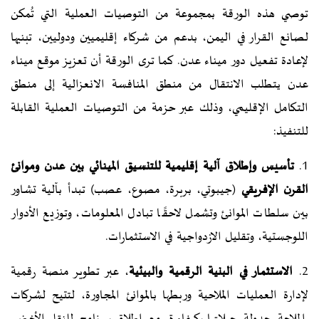
توصي هذه الورقة بمجموعة من التوصيات العملية التي تُمكن
لصانع القرار في اليمن، بدعم من شركاء إقليميين ودوليين، تبنيها
لإعادة تفعيل دور ميناء عدن. كما ترى الورقة أن تعزيز موقع ميناء
عدن يتطلب الانتقال من منطق المنافسة الانعزالية إلى منطق
التكامل الإقليمي، وذلك عبر حزمة من التوصيات العملية القابلة
للتنفيذ:
1.
تأسيس وإطلاق آلية إقليمية للتنسيق المينائي بين عدن وموانئ
القرن الإفريقي
(جيبوتي، بربرة، مصوع، عصب) تبدأ بآلية تشاور
بين سلطات الموانئ وتشمل لاحقًا تبادل المعلومات، وتوزيع الأدوار
اللوجستية، وتقليل الازدواجية في الاستثمارات.
2.
الاستثمار في البنية الرقمية والبيئية
، عبر تطوير منصة رقمية
لإدارة العمليات الملاحية وربطها بالموانئ المجاورة، لتتيح لشركات
الملاحة جدولة رحلاتها بكفاءة، مع إطلاق برنامج للنقل الأخضر