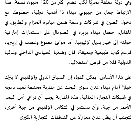
وهي دولة مغلقة بحريًا لكنها تضم أكثر من 120 مليون نسمة. هذا
الارتباط جعل من جيبوتي ميناءً ذا أهمية دولية، خصوصًا مع
دخول الصين في شراكات واسعة ضمن مبادرة الحزام والطريق. في
المقابل، حصل ميناء بربرة في الصومال على استثمارات إماراتية
حولته إلى خيار بديل لإثيوبيا. أما موانئ مصوع وعصب في إريتريا،
فرغم كونها طبيعية وعميقة، فإن وضعها السياسي الداخلي وعزلتها
الدولية قللا من فرص استغلالها.
على هذا الأساس، يمكن القول إن السياق الدولي والإقليمي لا يترك
خيارًا أمام ميناء عدن سوى البحث عن مقاربة مختلفة تعيد دمجه
في شبكات التجارة العالمية. هذه المقاربة يجب أن تراعي أمن البحر
الأحمر من جهة، وأن تستثمر في التكامل الإقليمي من جهة أخرى،
لتجنب أن يظل عدن معزولًا عن التدفقات التجارية الكبرى.