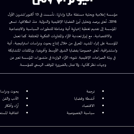
مؤسسة إعلامية وبحثية مستقلة ماليًا وإداريًا، تأسست في 13 أكتوبر/تشرين الأول
2016، تُعنى برصد وتحليل أبرز القضايا الإقليمية والدولية. منذ انطلاقتها، تسعى
المؤسسة إلى تقديم تغطية إخبارية آنية وشاملة للتطورات السياسية والاجتماعية
والاقتصادية، مع إبراز تعددية الآراء والمقاربات الفكرية المختلفة. كما تعمل
المؤسسة على إثراء المشهد المعرفي من خلال إنتاج بحوث ودراسات استراتيجية، آنية
واستشرافية، تُعنى خصوصًا بقضايا الشرق الأوسط وأفريقيا، وبالملفات المتشابكة
في بيئة الصراعات الإقليمية. تنويه: الآراء الواردة في منشورات المؤسسة تعبر عن
وجهات نظر كتّابها، ولا تمثل بالضرورة الموقف الرسمي للمؤسسة.
ترجمة
بحوث ودراسا
أنشطة وقضايا
الأدب والفن
الاقتصاد
آراء وأفكار
سياسية الخصوصية
اتفاقية المست