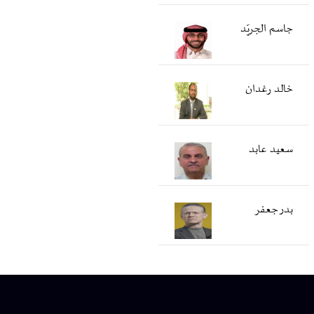
جاسم الجريّد
خالد رغدان
سعید عابد
بدر جعفر