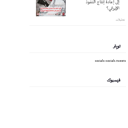
إلى إعادة إنتاج النفوذ
الإيراني؟
تحليلات
تويتر
socials::socials.tweets
فيسبوك