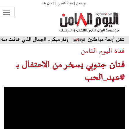
من نحن |
هيئة التحرير |
اتصل بنا
عة مواطنين
وقار مبكر.. الجمال الذي خافت منه النساء
قناة اليوم الثامن
فنان جنوبي يسخر من الاحتفال بـ
#عيد_الحب