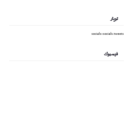
تويتر
socials::socials.tweets
فيسبوك