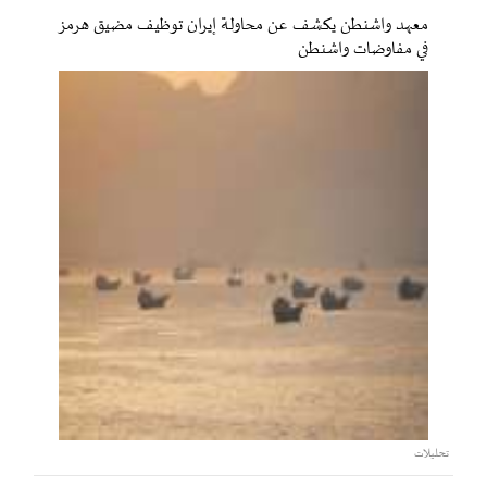
معهد واشنطن يكشف عن محاولة إيران توظيف مضيق هرمز
في مفاوضات واشنطن
تحليلات