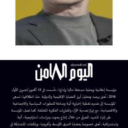
مؤسسة إعلامية وبحثية مستقلة ماليًا وإداريًا، تأسست في 13 أكتوبر/تشرين الأول
2016، تُعنى برصد وتحليل أبرز القضايا الإقليمية والدولية. منذ انطلاقتها، تسعى
المؤسسة إلى تقديم تغطية إخبارية آنية وشاملة للتطورات السياسية والاجتماعية
والاقتصادية، مع إبراز تعددية الآراء والمقاربات الفكرية المختلفة. كما تعمل المؤسسة
على إثراء المشهد المعرفي من خلال إنتاج بحوث ودراسات استراتيجية، آنية
واستشرافية، تُعنى خصوصًا بقضايا الشرق الأوسط وأفريقيا، وبالملفات المتشابكة في