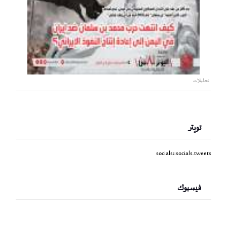
تحليلات
تويتر
socials::socials.tweets
فيسبوك