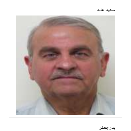
سعید عابد
بدر جعفر