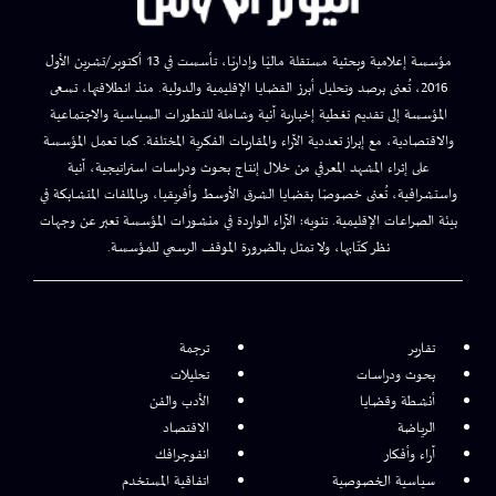
مؤسسة إعلامية وبحثية مستقلة ماليًا وإداريًا، تأسست في 13 أكتوبر/تشرين الأول
2016، تُعنى برصد وتحليل أبرز القضايا الإقليمية والدولية. منذ انطلاقتها، تسعى
المؤسسة إلى تقديم تغطية إخبارية آنية وشاملة للتطورات السياسية والاجتماعية
والاقتصادية، مع إبراز تعددية الآراء والمقاربات الفكرية المختلفة. كما تعمل المؤسسة
على إثراء المشهد المعرفي من خلال إنتاج بحوث ودراسات استراتيجية، آنية
واستشرافية، تُعنى خصوصًا بقضايا الشرق الأوسط وأفريقيا، وبالملفات المتشابكة في
بيئة الصراعات الإقليمية. تنويه: الآراء الواردة في منشورات المؤسسة تعبر عن وجهات
نظر كتّابها، ولا تمثل بالضرورة الموقف الرسمي للمؤسسة.
تقارير
ترجمة
بحوث ودراسات
تحليلات
أنشطة وقضايا
الأدب والفن
الرياضة
الاقتصاد
آراء وأفكار
انفوجرافك
سياسية الخصوصية
اتفاقية المستخدم