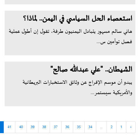
استعصاء الحل السياسي في اليمن.. لماذا؟
هاني سالم مسهور يتبادل اليمنيون طرفة، تقول إن أطول عملية
فصل توأمين س...
الشيطان.. "علي عبدالله صالح"
يبدو أن موسم الإفراج عن وثائق الاستخبارات البريطانية
والأمريكية سيستمر...
41
40
39
38
37
36
35
34
...
2
1
«