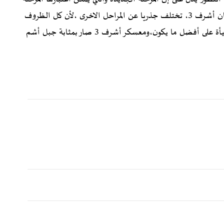
النهائية من الصراع والمواجهة بين النظام الايراني وبين سكان أشرف 3، تختلف جذريا عن المراحل الاخرى ،لأن كل الظروف
والعوامل اللازمة والملائمة للتغيير الجذري في إيران باتت مهيأة على أفضل ما يكون،ومعسكر أشرف 3 صار بمثابة جبل أشم