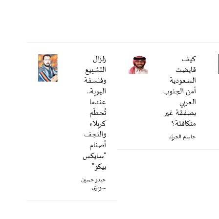
كيف
زلزال
قايضت
التشييع
السعودية
وفلسفة
أمن الجنوب
الهوية..
العربي
عندما
بصفقة غير
تُحطّم
متكافئة؟
كربلاء
والنجف
جاسم الجريّد
أصنام
"سايكس
بيكو"
حيدر حسين
سويري