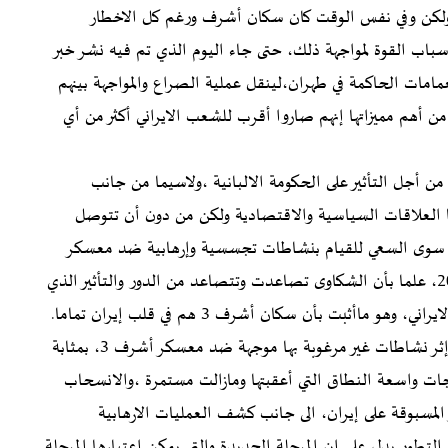
، ولكن وفي نفس الوقت كان سكان أشرف ورغم كل الاخطار
باب القوة لمواجهة ذلك، حتى جاء اليوم الذي تم فيه نشر خبر
عمامات الحاكمة في طهران،لينقل عملية الصراع والمواجهة بينهم
حلة جديدة، مرحلة”أشرف3” التي كانت من أهم مميزاتها إنهم صاروا أقرب للشعب الايراني أكثر من أي
 أجل التأثير على الحكومة الالبانية ،ولاسيما من جانب
يها العلاقات السياسية والاقتصادية ولكن من دون أن تتوصل
يق سوى السعي للقيام بنشاطات تجسسية وإرهابية ضد معسكر
أشرف 3، وقد كشف النقاب عن واحدة منها في مارس 2018، علما بأن الشكاوى تصاعدت وتتصاعد من الدور والتأثير الذي
اأثبت بأن سكان أشرف 3 هم في قلب إيران تماما
.
طرد سفير النظام الايراني وديبلوماسي آخر من ألبانيا على إثر نشاطات غير مرغوبة بها موجهة ضد معسكر أشرف 3، بمثابة
جات واسعة النطاق التي أعقبتها ومازالت مستمرة ،والانسحاب
 المسبوقة على إيران، الى جانب كشف العمليات الارهابية
 التطور يدل على إن المرحلة الجديدة والتي يمكن اعتبارها المرحلة