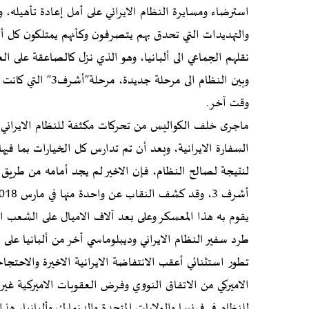
استرضاء ومسايرة النظام الايراني على أمل إعادة تأهيله
والتهديدات التي تحدق بهم يتصرفون وكأنهم يمتلكون كل أس
نقلهم الجماعي الى ألبانيا، وهو الذي نزل كالصاعقة على ال
وبين النظام الى مر
وقت آخر
.
ماجرى خلف الكواليس من تحركات مكثفة للنظام الايراني من
السفارة الايرانية، وبعد أن تم تدارس كل الخيارات بما ف
لنتيجة لصالح النظام، فإن الاخير لم يجد أمامه من طر
يقوم به هذا المعسكر وعلى بعد آلاف الاميال على الشعب الايراني، وهو م
تطور استثنائي أعقب الانتفاضة الايرانية
الاخيرة والاحتجا
الاميركي من الاتفاق النووي وفرض العقوبات الاميركية غير
للنظام في فرنسا والولايات المتحدة والدنمارك وألبانيا، هذا