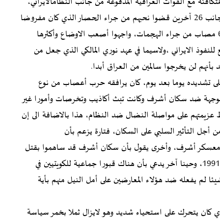
 مواجهاتهم غير المتكافئة مع القوات العراقية المدفوعة من جانب النظامالايراني،
وتحت إشراف وتوجيه من نوري المالكي وفالح الفياض الى جانب 26 آخرين قضوا نحبهم من جراء الحصار الذي كان مفروضا
على معسكر أشرف ومن بعده معسكر ليبرتي، ناهيك بـ 600 مصاب من جراء الهجمات، واجهوا أصعب الاوضاع وأكثرها
للنفوذ الايراني ،ولاسيما في عهد نوري المالكي الذي جعل من
د بأنهم لن يخرجوا سالمين من العراق أبدا
.
لى تشديده يوما بعد يوم، كان يرافقه حرب أعصاب من نوع
وجهة ضد سكان أشرف وكانت تبث أكاذيب وتخرصات وأمورا غير
ط عزيمتهم على مواصلة النضال ضد النظام، هذا بالاضافة الى إن
ن أجل التأثير السلبي على السكان، فتارة يزعم بأن
في معسكر أشرف، وأخرى يقول بأن سكان أشرف قد ساهموا بقتل
المنتفضين في الجنوب وفي كردستان العراق إبان انتفاضة 1991، وحينا آخر يدعي بأن هناك قبورا جماعية للكويتيين في
يئا لم يفعله ضد هؤلاء المعارضين على أمل النيل منهم بأية
ي كان يتحرك على استحياء شديد وهو لايزال ثملا بخمر سياسة