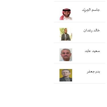
جاسم الجريّد
خالد رغدان
سعید عابد
بدر جعفر