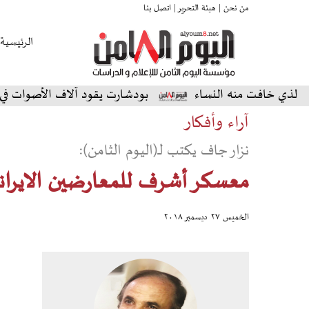
من نحن |
هيئة التحرير |
اتصل بنا
الرئيسية
افت منه النساء
بودشارت يقود آلاف الأصوات في أمسية اس
آراء وأفكار
نزار جاف يكتب لـ(اليوم الثامن):
معسكر أشرف للمعارضين الايران
الخميس ٢٧ ديسمبر ٢٠١٨