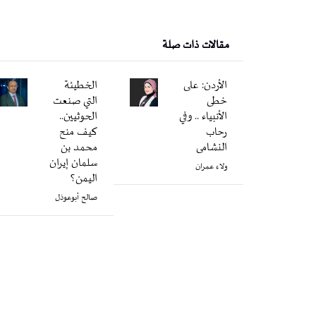
مقالات ذات صلة
الأردن: على
الخطيئة
خطى
التي صنعت
الأنبياء .. وفي
الحوثيين..
رحاب
كيف منح
النشامى
محمد بن
سلمان إيران
ولاء عمران
اليمن؟
صالح أبوعوذل