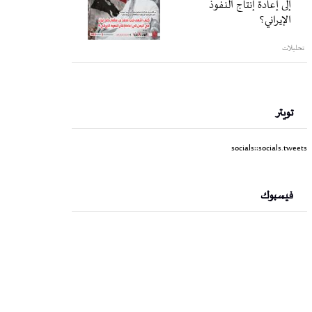
إلى إعادة إنتاج النفوذ
الإيراني؟
تحليلات
تويتر
socials::socials.tweets
فيسبوك