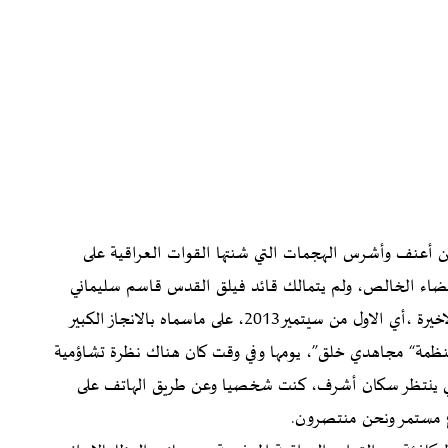
من سبتمير2013، تابعت اثنتين من أعنف وأشرس الهجمات التي شنتها القوات العراقية على
ضاء الخالص، ولم يتمالك قائد فيلق القدس قاسم سليماني
نفسه بأن كتب مهنئا القيادة الايرانية بخصوص الهجمة الاخيرة ،أي الاول من سيتمير2013، على ماسماه بالانجاز الكبير
نظمة
“
مجاهدي خلق
”
، يومها وفي وقت كان هناك نظرة تشاؤمية
لذي ينتظر سكان أشرف، كنت شخصيا وعن طريق الهاتف على
اع مستمر ونحن منتصرون
.