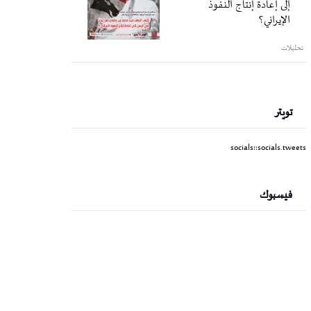
إلى إعادة إنتاج النفوذ
الإيراني؟
تحليلات
تويتر
socials::socials.tweets
فيسبوك