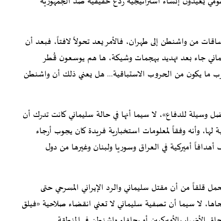
لقومي يعيدون إنشاء استراتيجية ردع حقيقية ضد الجمهورية
قات من واشنطن إلى طهران، فالأمر يعد تحولاً لافتاً، فبعد أن
ماني جاء بعد تهديد بهجمات وشيكة، ها هم يوسعون قُطر
قرب ما يكون من الحروب الاستباقية... هل يعني ذلك أن واشنطن
وسيلة للدفاع»، لا سيما أنها في حالة سليماني كانت تدرك أن
ة لها، وأنه وفقاً لمعلومات استخبارية فريدة كان يجوب أرجاء
دافاً أميركية في العراق وسوريا ولبنان وغيرها من دول
مل قلقاً من أن مقتل سليماني والرد الإيراني المسرحي حتى
اها، لا سيما أن تصفية سليماني لا تعني انقضاء صلاحية «فيلق
اق الأضرار بالأميركيين أو بحلفاء واشنطن في المنطقة.