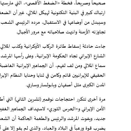
صحيحاً وصريحاً، فخطة «الضغط الأقصى»، التي مارستها أم
ارتباك كبير في البنية التكتونية لهيكل الملالي، غير أن ا
وسيبدل من أوضاعها في الاستقبال، مرده الرئيسي الشعب الإ
تجاوزته الأزمنة وانتهت صلاحياته مع مرور الأجيال.
جاءت حادثة إسقاط طائرة الركاب الأوكرانية وكذب الملالي 
الشارع الإيراني تجاه الحكومة الإيرانية، وعلى رأسها الم
سماع الملالي ومن لف لفهم، أن الجماهير الإيرانية الغاضب
الحقيقي للإيرانيين قائم وكامن في ثنايا وحنايا النظام الإ
المدن الكبرى مثل أصفهان وبابولسار وساري.
مرة أخرى تتكرر احتجاجات نوفمبر (تشرين الثاني) التي أط
الأمن الإيراني و«الحرس الثوري» لاستهداف الجماهير الغفي
جديد، ويفوت المرشد والرئيس والطغمة الحاكمة أن الشعب 
يضرب قوة ورعباً في البلاد والعباد، والذي لم يقو إلا على 