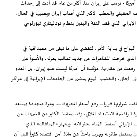
يركا - ترمب على إيران منذ أكثر من عام قد أدت إلى إحداث
لضعف الحقيقي والعطب الأكبر الذي أصاب إيران ويصيبها في الحال،
يراني الذي فقد الثقة واليقين بنظام توتاليتاري ثيؤولوجي
البواح في بداية الأمر، لتقضي على ما تبقى من مصداقية في
رشد الذي خرجت المظاهرات من جديد تطالب بعزله، والأسوأ على
ة رفعت من عقيرتها، مؤكدة أن أميركا ليست عدو إيران، بل العدو
يراني الحالي، والغضب اليوم يمضي من الجامعات الإيرانية إلى مراكز
لقت شرارتها قرارات رفع أسعار المحروقات، ومرة متجددة يستعد
رة الرافضة لاستبداد الملالي، وقد يسقط الكثير من الضحايا من
الإيراني أسقط الشاه بجنرالاته، وبجهاز «السافاك» الذي
أن يستقل طائرته ويهرب باحثاً عن ملاذ آمن افتقده كثيراً قبل أن