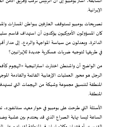
السابقة، أشار بومبيو إلى أن الرئيس ترمب وفريق الأمن ا
الإيرانية.
تصريحات بومبيو تستوقف العارفين ببواطن المسارات والمسا
كان المسؤولون الأميركيون يؤكدون أن استهداف قاسم سلي
الدائرة، ويعدلون من سياسة المواجهة والردع، إلى مدار أ
في طريقها لتوجيه ضربات عسكرية جديدة للإيرانيين؟
من الواضح أن واشنطن اختارت استراتيجية «الهجوم كأفضل 
الرجل هو محور العمليات الإرهابية القائمة والقادمة الموجه
المنطقة لتنسيق مجموعة وشيكة من الهجمات التي تستهدف أه
المنطقة.
الأسئلة التي طرحت على بومبيو في حوار معهد ستانفورد، تح
الساعة ليسا نهاية الصراع الذي قد يحتدم بين عشية وضح
القدس»، أو فقدان وكلاء إيران في المنطقة لقدراتهم على إلح