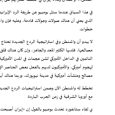
في هذا السياق عندما سئل بومبيو عن طريقة الرد الإيرانية ف
الذي يعني أن هناك صولات وجولات قادمة، وعليه فإن واش
خطوات.
لا يبدو أن واشنطن وفي استراتيجية الردع الجديدة تحتا
مصالحها، فلديها الكثير المعد والجاهز، وإن كان هناك قل
النائمين في الداخل الأميركي لشن هجمات في المدن الأميركية
لهجوم أميركي، والأميركيون لديهم بالفعل بعض العناصر الإ
مصالح ومنشآت أميركية في مدينة نيويورك، وربما هناك أيض
تخطط له واشنطن الآن وضمن استراتيجيات الردع الجديدة 
مع أوروبا الشرقية في زمن الحرب الباردة.
ي لقاء ستانفورد تحدث بومبيو بالقول إن «إيران أصبح