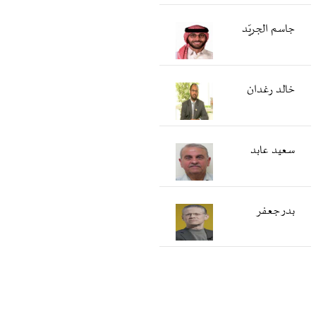
جاسم الجريّد
خالد رغدان
سعید عابد
بدر جعفر