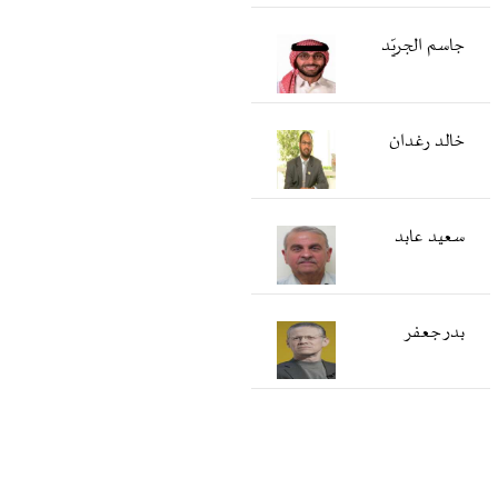
جاسم الجريّد
خالد رغدان
سعید عابد
بدر جعفر