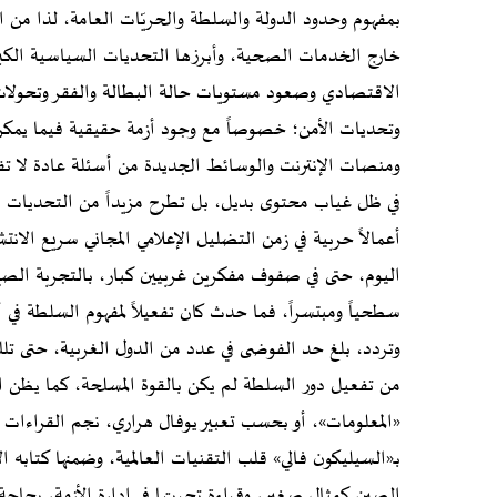
بمفهوم وحدود الدولة والسلطة والحريّات العامة، لذا من ا
خارج الخدمات الصحية، وأبرزها التحديات السياسية الكبرى
الاقتصادي وصعود مستويات حالة البطالة والفقر وتحولات
وتحديات الأمن؛ خصوصاً مع وجود أزمة حقيقية فيما يم
ومنصات الإنترنت والوسائط الجديدة من أسئلة عادة لا تفيد 
في ظل غياب محتوى بديل، بل تطرح مزيداً من التحديات مع
أعمالاً حربية في زمن التضليل الإعلامي المجاني سريع الان
اليوم، حتى في صفوف مفكرين غربيين كبار، بالتجربة الصينية
سطحياً ومبتسراً، فما حدث كان تفعيلاً لمفهوم السلطة في
وتردد، بلغ حد الفوضى في عدد من الدول الغربية، حتى ت
من تفعيل دور السلطة لم يكن بالقوة المسلحة، كما يظن 
«المعلومات»، أو بحسب تعبير يوفال هراري، نجم القراءات الم
بـ«السيليكون فالي» قلب التقنيات العالمية، وضمنها كتابه 
الصين كمثال صغير، وقراءة تجربتها في إدارة الأزمة، بحاجة