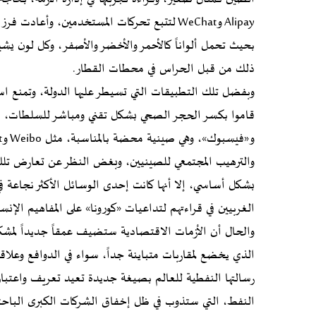
Alipay وWeChat لتتبع تحركات المستخدمين، وأ
بحيث تحمل ألواناً كالأحمر والأخضر والأصفر، وكل لون يشير
ذلك من قبل الحراس في محطات القطار.
وبفضل تلك التطبيقات التي تسيطر عليها الدولة، وتمنع اس
قاموا بكسر الحجر الصحي بشكل تقني ومباشر للسلطات، في 
والترهيب المجتمعي للصينيين، وبغض النظر عن تعارض تلك 
بشكل أساسي، إلا أنها كانت إحدى الوسائل الأكثر نجاعة في إ
الغربيين في قراءتهم لتداعيات «كورونا» على المفاهيم الإنسا
والحال أن الأزمات الاقتصادية ستضيف عمقاً جديداً لمشك
الذي يخضع لمقاربات متباينة جداً، سواء في الدوافع وعلا
رسالتها النفطية للعالم بصيغة جديدة تعيد تعريف واعتبا
النفط، التي ستذوب في ظل إخفاق الشركات الكبرى الباحث