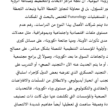
كورونا» اليومية، أن تتجه مراكز الأبحاث والتخطيط وصناعة الرؤية
غير المسؤول، بل في محاولة لتجاوز اللحظة الآنية وتبعات اللحظة
إلى ما بعدها، وهو ما يعرف بالدراسات الاستشرافية أو علم المستقبليات Futurology المختص بالبحث في الممكنات
عادة تهتم شركات الأعمال بهذا النوع من الدراسات، رغم عدم
مهمة جداً على مستوى ملفات اقتصادية واجتماعية وديموغرافية، مثل معدلات
 مدى تأثيرات الأوبئة، ومنها جائحة «كورونا»، على مسائل كبرى
ات وأولوية المؤسسات التنظيمية المتصلة بشكل مباشر، على مصالح
ت واتجاهات السوق ما بعد «كورونا»، وصولاً إلى برامج مجتمعية
و ما يتم الحديث عنه الآن «التجنيد الصحي» أو التدريب على
ل التجنيد العسكري الذي تفرضه بعض الدول كإجراء استباقي.
جنب أي انحياز آيديولوجي، والانطلاق من المسلّمات والافتراضات
لعقائدي والتكنولوجي. على مستوى وباء «كورونا»، فالتحديات
ة الصحية والمؤسسات التي تكشفت عنها دول كانت ذات تصنيف
ادة وعميقة ساهمت في تعطيلها أيضاً مفاهيم شديدة الالتصاق