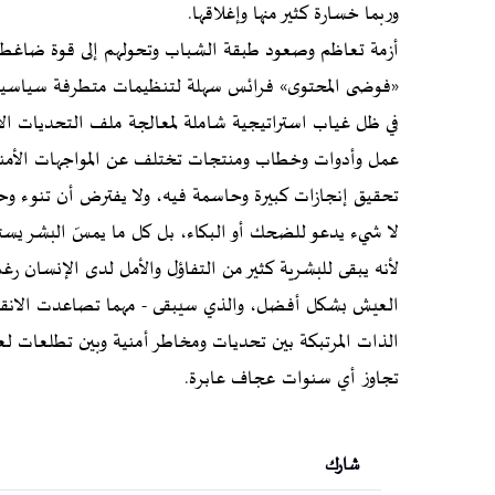
وربما خسارة كثير منها وإغلاقها.
أزمة تعاظم وصعود طبقة الشباب وتحولهم إلى قوة ضاغطة 
«فوضى المحتوى» فرائس سهلة لتنظيمات متطرفة سياسية ح
في ظل غياب استراتيجية شاملة لمعالجة ملف التحديات الأم
عمل وأدوات وخطاب ومنتجات تختلف عن المواجهات الأمنية 
تحقيق إنجازات كبيرة وحاسمة فيه، ولا يفترض أن تنوء وح
لا شيء يدعو للضحك أو البكاء، بل كل ما يمسّ البشر يستل
لأنه يبقى للبشرية كثير من التفاؤل والأمل لدى الإنسان رغم
العيش بشكل أفضل، والذي سيبقى - مهما تصاعدت الانقسا
الذات المرتبكة بين تحديات ومخاطر أمنية وبين تطلعات 
تجاوز أي سنوات عجاف عابرة.
شارك