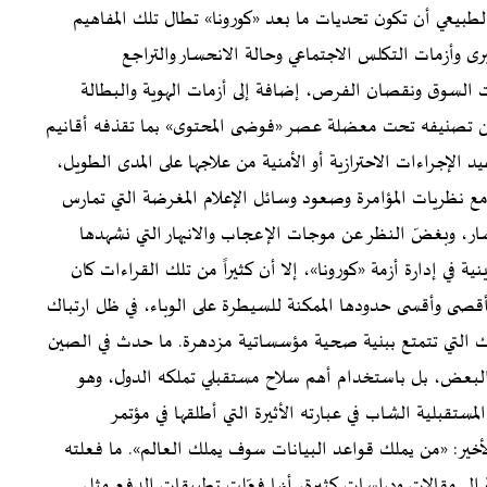
لطبيعي أن تكون تحديات ما بعد «كورونا» تطال تلك المفاهيم
 وأزمات التكلس الاجتماعي وحالة الانحسار والتراجع
 السوق ونقصان الفرص، إضافة إلى أزمات الهوية والبطالة
كن تصنيفه تحت معضلة عصر «فوضى المحتوى» بما تقذفه أقانيم
الإجراءات الاحترازية أو الأمنية من علاجها على المدى الطويل،
 نظريات المؤامرة وصعود وسائل الإعلام المغرضة التي تمارس
تشار، وبغضّ النظر عن موجات الإعجاب والانبهار التي نشهدها
 في إدارة أزمة «كورونا»، إلا أن كثيراً من تلك القراءات كان
 أقصى وأقسى حدودها الممكنة للسيطرة على الوباء، في ظل ارتباك
لك التي تتمتع ببنية صحية مؤسساتية مزدهرة. ما حدث في الصين
البعض، بل باستخدام أهم سلاح مستقبلي تملكه الدول، وهو
ستقبلية الشاب في عبارته الأثيرة التي أطلقها في مؤتمر
الأخير: «من يملك قواعد البيانات سوف يملك العالم». ما فعلته
 إلى مقالات ودراسات كثيرة، أنها فعّلت تطبيقات الدفع مثل