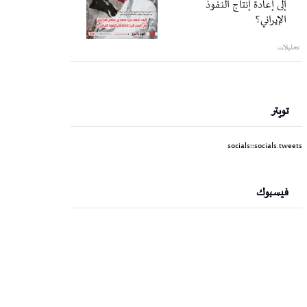
إلى إعادة إنتاج النفوذ
الإيراني؟
تحليلات
تويتر
socials::socials.tweets
فيسبوك