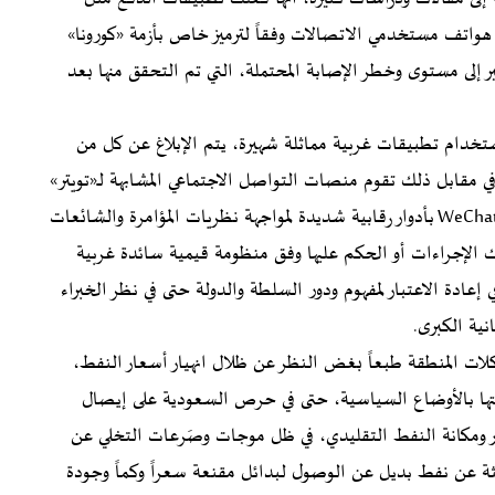
عادت فرز هواتف مستخدمي الاتصالات وفقاً لترميز خاص بأزمة «كورونا»
 إلى مستوى وخطر الإصابة المحتملة، التي تم التحقق منها بعد
تخدام تطبيقات غربية مماثلة شهيرة، يتم الإبلاغ عن كل من
مقابل ذلك تقوم منصات التواصل الاجتماعي المشابهة لـ«تويتر»
و«فيسبوك»، وهي صينية محضة بالمناسبة، مثل Weibo وWeChat بأدوار رقابية شديدة لمواجهة نظريات المؤامرة والشائعات
الإجراءات أو الحكم عليها وفق منظومة قيمية سائدة غربية
عادة الاعتبار لمفهوم ودور السلطة والدولة حتى في نظر الخبراء
نية الكبرى.
لات المنطقة طبعاً بغض النظر عن ظلال انهيار أسعار النفط،
قتها بالأوضاع السياسية، حتى في حرص السعودية على إيصال
ر ومكانة النفط التقليدي، في ظل موجات وصَرعات التخلي عن
ة عن نفط بديل عن الوصول لبدائل مقنعة سعراً وكماً وجودة