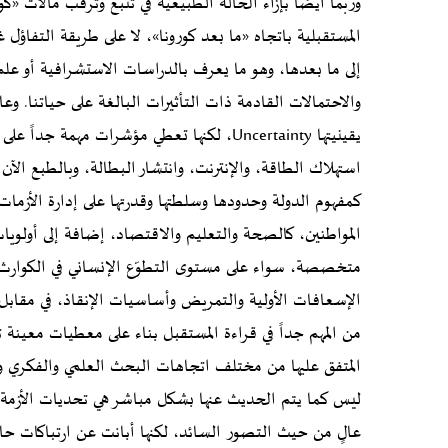
وربما أيضاً بإزاء الحالة الطبيعية في تتبع وترقّب مآلات «
المستقبلية باتجاه «ما بعد كورونا»، لا على طريقة التفاؤل 
والاحتمالات القادمة ذات التأثيرات البالغة على حياتنا. و
يقينيتها Uncertainty، لكنها تعطي مؤشرات 
استهلاك الطاقة، والإنترنت، وانتشار البطالة، وبالطبع الآن
كمفهوم الدولة وحدودها وسلطتها وقدرتها على إدارة الأزم
المواطنين، كالصحة والتعليم والاقتصاد، إضافة إلى أولويا
متخصصة، سواء على مستوى التطوّع الإنساني في الكوارث أ
الإسعافات الأولية والتمريض وأساسيات الإنقاذ، في مقاب
من المهم جداً في قراءة المستقبل بناء على معطيات معينة ت
المتفق عليها من مختلف اتجاهات البحث العلمي والفكري وا
ليس كما يتم الحديث عنها بشكل مباشر هي تحديات الأزم
عالٍ من حيث التصور السائد، لكنها أبانت عن ارتباكات ح