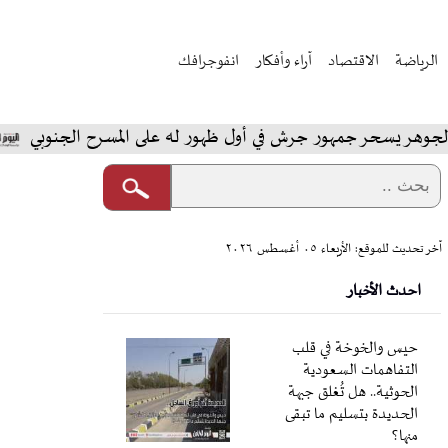
الرياضة
الاقتصاد
آراء وأفكار
انفوجرافك
حر جمهور جرش في أول ظهور له على المسرح الجنوبي
المخا
آخر تحديث للموقع: الأربعاء ٠٥ أغسطس ٢٠٢٦
احدث الأخبار
حيس والخوخة في قلب
التفاهمات السعودية
الحوثية.. هل تُغلق جبهة
الحديدة بتسليم ما تبقى
منها؟